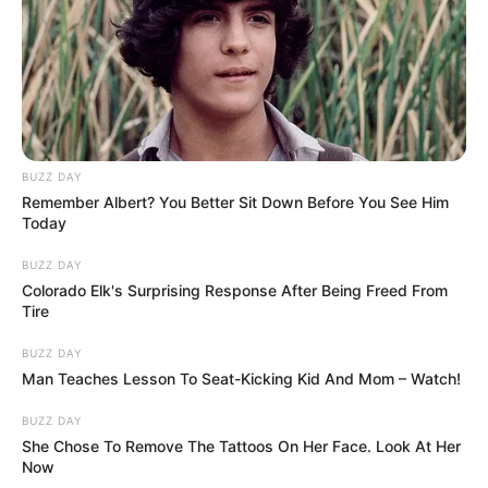
BUZZ DAY
Remember Albert? You Better Sit Down Before You See Him
Today
BUZZ DAY
Colorado Elk's Surprising Response After Being Freed From
Tire
BUZZ DAY
Man Teaches Lesson To Seat-Kicking Kid And Mom – Watch!
BUZZ DAY
She Chose To Remove The Tattoos On Her Face. Look At Her
Now