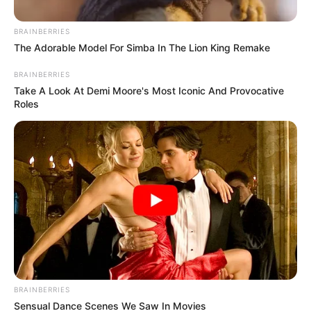
Posted
Friss hírek
BRAINBERRIES
The Adorable Model For Simba In The Lion King Remake
in
Nyugdíjemelést és olcsóbb
BRAINBERRIES
élelmiszert ígér Magyar Péter –
Take A Look At Demi Moore's Most Iconic And Provocative
Roles
Bemutatta a Tisza Párt terveit
by
Szerző
•
September 30, 2025
BRAINBERRIES
Sensual Dance Scenes We Saw In Movies