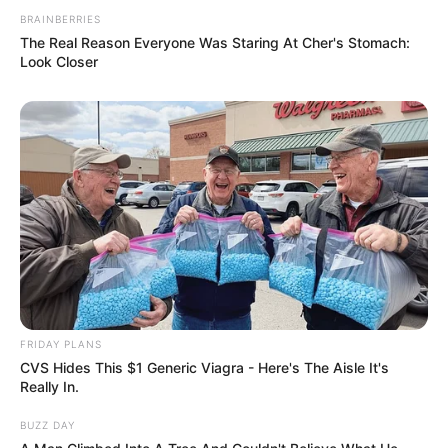
BRAINBERRIES
The Real Reason Everyone Was Staring At Cher's Stomach:
Look Closer
FRIDAY PLANS
CVS Hides This $1 Generic Viagra - Here's The Aisle It's
Really In.
BUZZ DAY