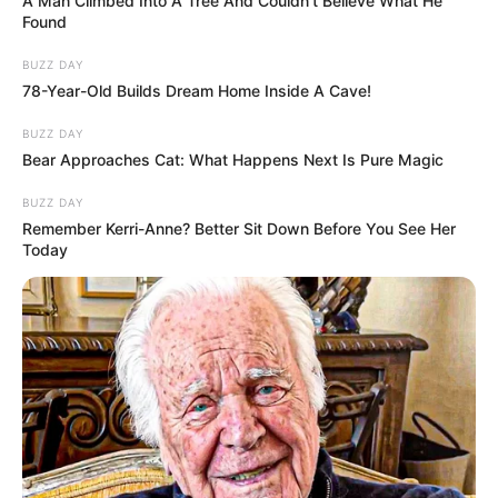
A Man Climbed Into A Tree And Couldn't Believe What He
Found
BUZZ DAY
78-Year-Old Builds Dream Home Inside A Cave!
BUZZ DAY
Bear Approaches Cat: What Happens Next Is Pure Magic
BUZZ DAY
Remember Kerri-Anne? Better Sit Down Before You See Her
Today