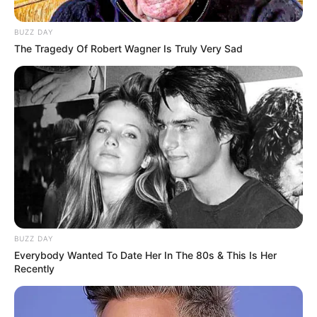
BUZZ DAY
The Tragedy Of Robert Wagner Is Truly Very Sad
BUZZ DAY
Everybody Wanted To Date Her In The 80s & This Is Her
Recently