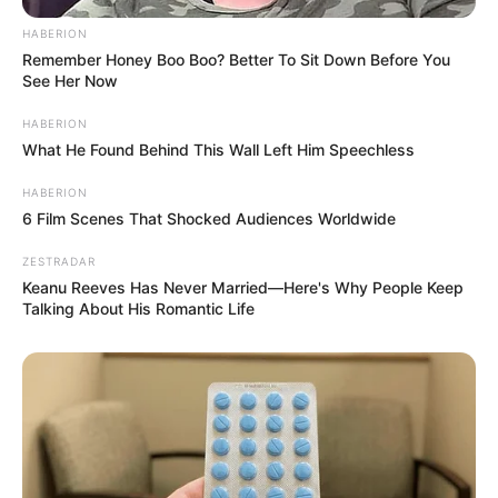
HABERION
Remember Honey Boo Boo? Better To Sit Down Before You
See Her Now
HABERION
What He Found Behind This Wall Left Him Speechless
HABERION
6 Film Scenes That Shocked Audiences Worldwide
ZESTRADAR
Keanu Reeves Has Never Married—Here's Why People Keep
Talking About His Romantic Life