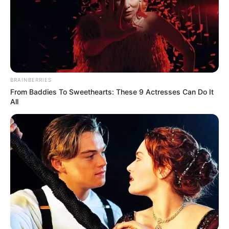
azoknak jár, akik nem rendelkeznek 20 ledolgozott
évvel. Magyar Péter hozzátette: a felzárkóztató
emelések után a nyugdíjakat inflációkövetővé
tennék, a gazdasági növekedéstől függően pedig
ahhoz is igazítanák.
A nyugdíjplafon eltörlésének lehetőségét sem zárta
BRAINBERRIES
ki a párt elnöke, bár szerinte ez viszonylag kevés
From Baddies To Sweethearts: These 9 Actresses Can Do It
embert érint. Úgy vélte, a fő probléma az átlagbér
All
és az átlagnyugdíj közötti óriási különbség.
Nyugdíjas SZÉP-kártya és idősotthonok
A tervek között szerepel egy speciális nyugdíjas
SZÉP-kártya bevezetése, amelyet élelmiszerre,
gyógyszerre, egészségmegőrzésre és pihenésre
lehetne felhasználni. Az összegek a nyugdíj
mértékétől függnének: