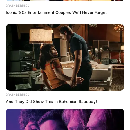
250 ezer forint alatti nyugdíj esetén 200 ezer
BRAINBERRIES
forint,
Iconic '90s Entertainment Couples We'll Never Forget
250–500 ezer közötti nyugdíj esetén 100 ezer
forint kerülne a kártyára.
Az 500 ezer forint feletti nyugdíjasok nem kapnák
meg ezt a támogatást.
A párt szerint az idősellátás jelenleg válságos
helyzetben van, ezért 20 ezer új idősotthoni
férőhelyet hoznának létre. A programot uniós
forrásokból finanszíroznák: fele államilag
támogatott, de piaci alapon működő
BRAINBERRIES
intézményben, fele pedig szociális otthonban
And They Did Show This In Bohemian Rapsody!
valósulna meg. Az átalakításhoz üresen álló,
önkormányzati és állami épületeket is
felhasználnának. A projekt körülbelül 13 ezer új