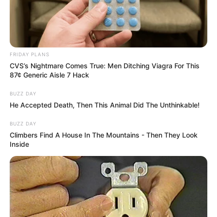
FRIDAY PLANS
CVS’s Nightmare Comes True: Men Ditching Viagra For This
87¢ Generic Aisle 7 Hack
BUZZ DAY
He Accepted Death, Then This Animal Did The Unthinkable!
BUZZ DAY
Climbers Find A House In The Mountains - Then They Look
Inside