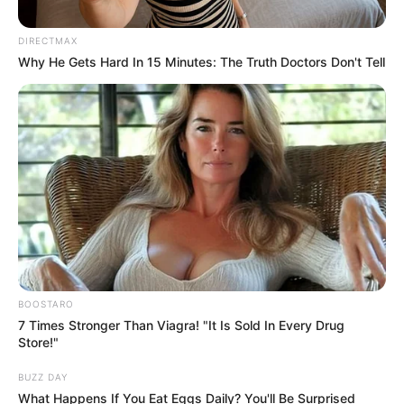
DIRECTMAX
Why He Gets Hard In 15 Minutes: The Truth Doctors Don't Tell
BOOSTARO
7 Times Stronger Than Viagra! "It Is Sold In Every Drug
Store!"
BUZZ DAY
What Happens If You Eat Eggs Daily? You'll Be Surprised