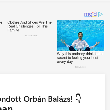
dott Orbán Balázs! 👇
𝗯𝗮𝗻