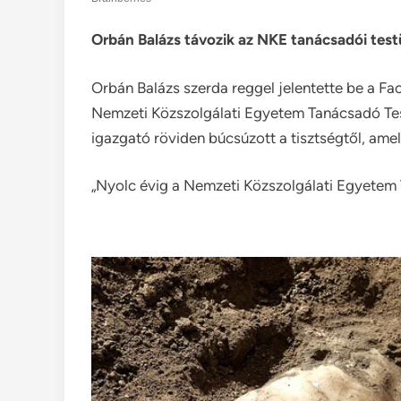
Orbán Balázs távozik az NKE tanácsadói testü
Orbán Balázs szerda reggel jelentette be a F
Nemzeti Közszolgálati Egyetem Tanácsadó Testü
igazgató röviden búcsúzott a tisztségtől, amel
„Nyolc évig a Nemzeti Közszolgálati Egyetem