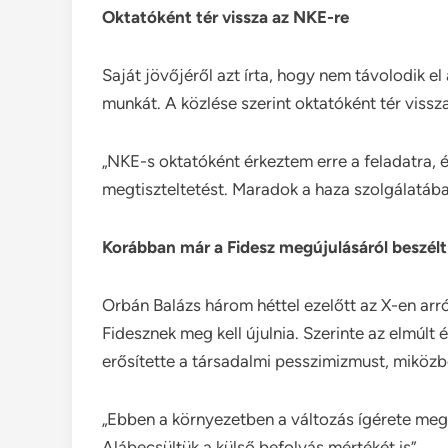
Oktatóként tér vissza az NKE-re
Saját jövőjéről azt írta, hogy nem távolodik e
munkát. A közlése szerint oktatóként tér viss
„NKE-s oktatóként érkeztem erre a feladatra,
megtiszteltetést. Maradok a haza szolgálatába
Korábban már a Fidesz megújulásáról beszélt
Orbán Balázs három héttel ezelőtt az X-en arr
Fidesznek meg kell újulnia. Szerinte az elmúl
erősítette a társadalmi pesszimizmust, miközb
„Ebben a környezetben a változás ígérete megg
Alábecsültük a külső befolyás mértékét is”