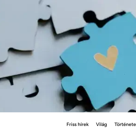
Friss hírek
Világ
Történet