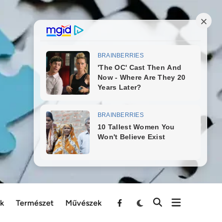
ek
Természet
Művészek
Menu
Item