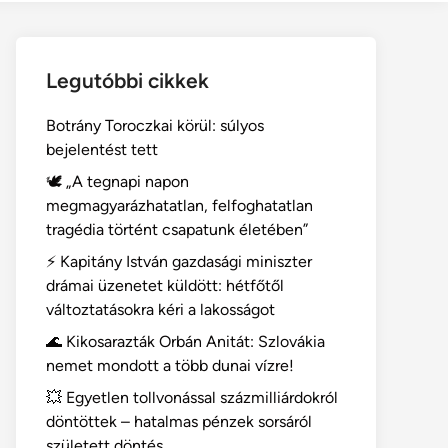
Legutóbbi cikkek
Botrány Toroczkai körül: súlyos
bejelentést tett
🕊️ „A tegnapi napon
megmagyarázhatatlan, felfoghatatlan
tragédia történt csapatunk életében”
⚡ Kapitány István gazdasági miniszter
drámai üzenetet küldött: hétfőtől
változtatásokra kéri a lakosságot
🌊 Kikosarazták Orbán Anitát: Szlovákia
nemet mondott a több dunai vízre!
💥 Egyetlen tollvonással százmilliárdokról
döntöttek – hatalmas pénzek sorsáról
született döntés