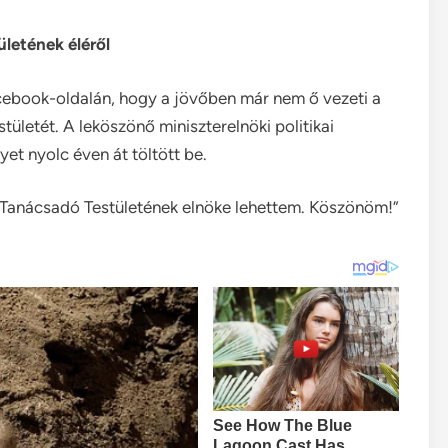
letének éléről
acebook-oldalán, hogy a jövőben már nem ő vezeti a
letét. A leköszönő miniszterelnöki politikai
yet nyolc éven át töltött be.
 Tanácsadó Testületének elnöke lehettem. Köszönöm!”