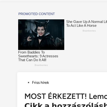
Posted
Friss hírek
in
MOST ÉRKEZETT! Lemon
𝗖𝗶𝗸𝗸 𝗮 𝗵𝗼𝘇𝘇𝗮́𝘀𝘇𝗼́𝗹𝗮́𝘀