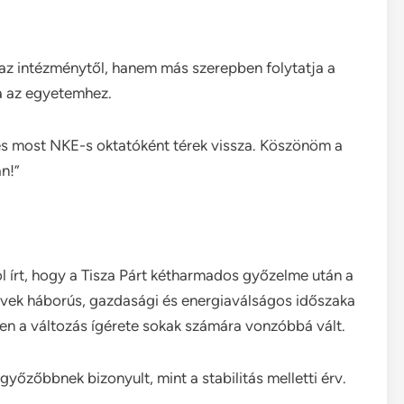
l az intézménytől, hanem más szerepben folytatja a
za az egyetemhez.
 és most NKE-s oktatóként térek vissza. Köszönöm a
n!”
ól írt, hogy a Tisza Párt kétharmados győzelme után a
t évek háborús, gazdasági és energiaválságos időszaka
en a változás ígérete sokak számára vonzóbbá vált.
yőzőbbnek bizonyult, mint a stabilitás melletti érv.