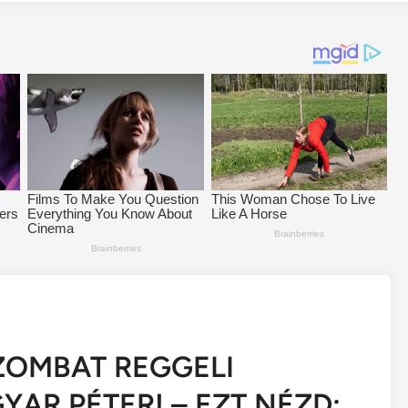
ZOMBAT REGGELI
AR PÉTER! – EZT NÉZD: