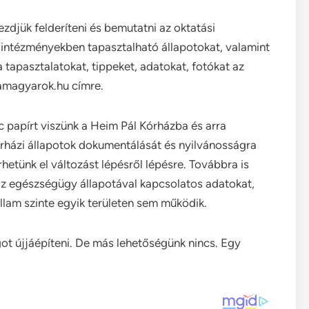
djük felderíteni és bemutatni az oktatási
intézményekben tapasztalható állapotokat, valamint
 tapasztalatokat, tippeket, adatokat, fotókat az
amagyarok.hu címre.
wc papírt viszünk a Heim Pál Kórházba és arra
órházi állapotok dokumentálását és nyilvánosságra
rhetünk el változást lépésről lépésre. Továbbra is
z egészségügy állapotával kapcsolatos adatokat,
llam szinte egyik területen sem működik.
ágot újjáépíteni. De más lehetőségünk nincs. Egy