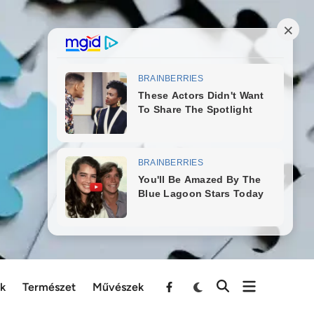
ek
Természet
Művészek
Menu
Item