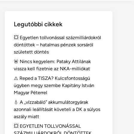
Legutóbbi cikkek
💥 Egyetlen tollvonással százmilliárdokról
döntöttek – hatalmas pénzek sorsáról
született döntés
🚨 Nincs kegyelem: Pataky Attilának
vissza kell fizetnie az NKA-milliókat
⚠️ Reped a TISZA? Kulcsfontosságú
ügyben megy szembe Kapitány István
Magyar Péterrel
💧 A „vízzabáló” akkumulátorgyárak
azonnali leállítását követeli a DK a súlyos
aszály miatt
💥 EGYETLEN TOLLVONÁSSAL
SZÁZMILLIÁRDOKRÓL DÖNTÖTTEK