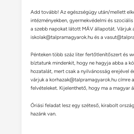
Add tovább! Az egészségügy után/mellett elkez
intézményekben, gyermekvédelmi és szociális 
a szebb napokat látott MÁV állapotát. Várjuk a
iskolak@talpramagyarok.hu és a vasut@talpr
Pénteken több száz liter fertőtlenítőszert és 
bíztatunk mindenkit, hogy ne hagyja abba a k
hozatalát, mert csak a nyilvánosság erejével é
várjuk a korhazak@talpramagyarok.hu címre a
felvételeket. Kijelenthető, hogy ma a magyar á
Óriási feladat lesz egy széteső, kirabolt orsz
hazánk van.