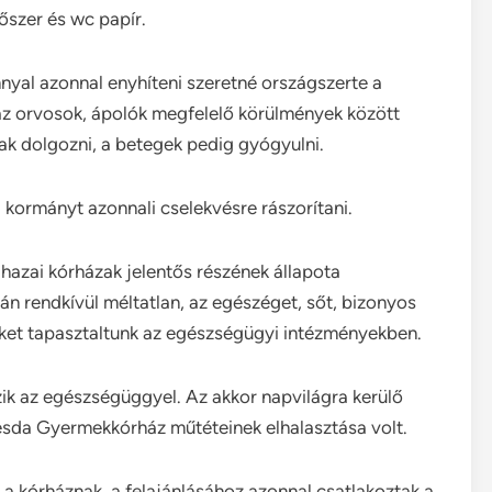
őszer és wc papír.
yal azonnal enyhíteni szeretné országszerte a
az orvosok, ápolók megfelelő körülmények között
ak dolgozni, a betegek pedig gyógyulni.
 kormányt azonnali cselekvésre rászorítani.
azai kórházak jelentős részének állapota
án rendkívül méltatlan, az egészéget, sőt, bizonyos
ket tapasztaltunk az egészségügyi intézményekben.
zik az egészségüggyel. Az akkor napvilágra kerülő
hesda Gyermekkórház műtéteinek elhalasztása volt.
 a kórháznak, a felajánlásához azonnal csatlakoztak a