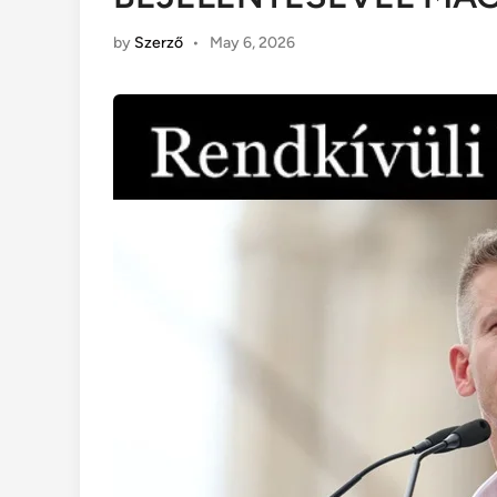
by
Szerző
•
May 6, 2026