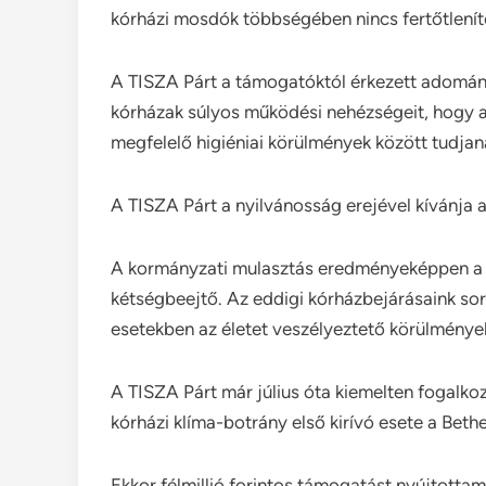
kórházi mosdók többségében nincs fertőtlenít
A TISZA Párt a támogatóktól érkezett adománn
kórházak súlyos működési nehézségeit, hogy 
megfelelő higiéniai körülmények között tudjan
A TISZA Párt a nyilvánosság erejével kívánja a
A kormányzati mulasztás eredményeképpen a h
kétségbeejtő. Az eddigi kórházbejárásaink sor
esetekben az életet veszélyeztető körülménye
A TISZA Párt már július óta kiemelten fogalko
kórházi klíma-botrány első kirívó esete a Bet
Ekkor félmillió forintos támogatást nyújtottam