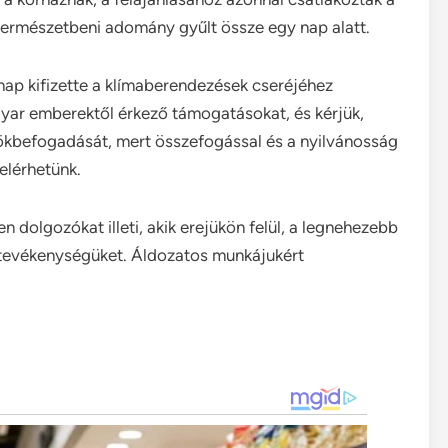
s természetbeni adomány gyűlt össze egy nap alatt.
ap kifizette a klímaberendezések cseréjéhez
yar emberektől érkező támogatásokat, és kérjük,
ökbefogadását, mert összefogással és a nyilvánosság
elérhetünk.
olgozókat illeti, akik erejükön felül, a legnehezebb
ó tevékenységüket. Áldozatos munkájukért