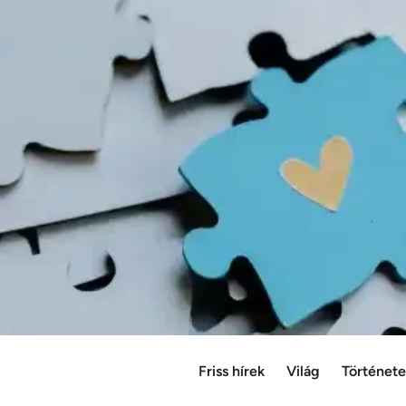
Friss hírek
Világ
Történet