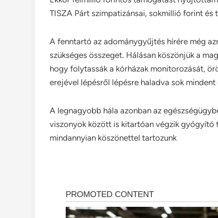
TISZA Párt szimpatizánsai, sokmillió forint é
A fenntartó az adománygyűjtés hírére még azn
szükséges összeget. Hálásan köszönjük a mag
hogy folytassák a kórházak monitorozását, ör
erejével lépésről lépésre haladva sok mindent 
A legnagyobb hála azonban az egészségügyben d
viszonyok között is kitartóan végzik gyógyít
mindannyian köszönettel tartozunk