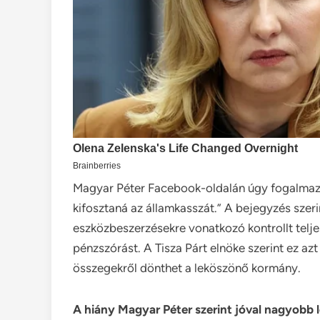
Magyar Péter Facebook-oldalán úgy fogalmazot
kifosztaná az államkasszát.” A bejegyzés szeri
eszközbeszerzésekre vonatkozó kontrollt telj
pénzszórást. A Tisza Párt elnöke szerint ez azt
összegekről dönthet a leköszönő kormány.
A hiány Magyar Péter szerint jóval nagyobb l