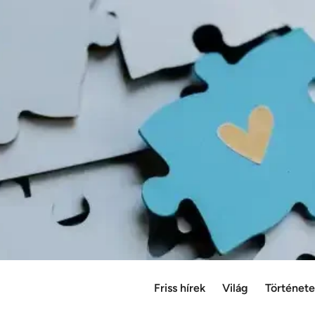
Friss hírek
Világ
Történet