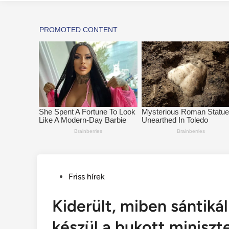
Posted
Friss hírek
in
Kiderült, miben sántiká
készül a bukott miniszt