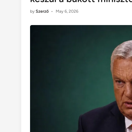
by
Szerző
•
May 6, 2026