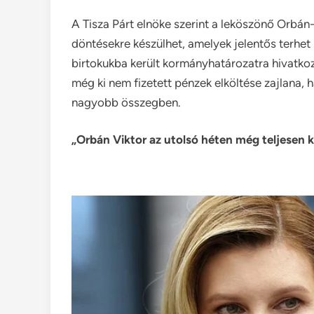
A Tisza Párt elnöke szerint a leköszönő Orbá
döntésekre készülhet, amelyek jelentős terhet
birtokukba került kormányhatározatra hivatkoz
még ki nem fizetett pénzek elköltése zajlana, 
nagyobb összegben.
„Orbán Viktor az utolsó héten még teljesen k