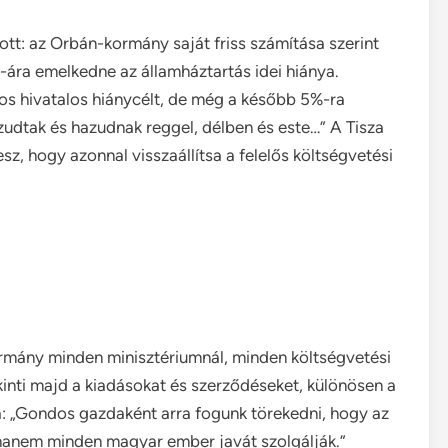
ott: az Orbán-kormány saját friss számítása szerint
-ára emelkedne az államháztartás idei hiánya.
os hivatalos hiánycélt, de még a később 5%-ra
udtak és hazudnak reggel, délben és este…” A Tisza
esz, hogy azonnal visszaállítsa a felelős költségvetési
rmány minden minisztériumnál, minden költségvetési
kinti majd a kiadásokat és szerződéseket, különösen a
a: „Gondos gazdaként arra fogunk törekedni, hogy az
hanem minden magyar ember javát szolgálják.”