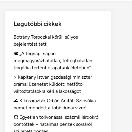
Legutóbbi cikkek
Botrány Toroczkai körül: súlyos
bejelentést tett
🕊️ „A tegnapi napon
megmagyarázhatatlan, felfoghatatlan
tragédia történt csapatunk életében”
⚡ Kapitány István gazdasági miniszter
drámai üzenetet küldött: hétfőtől
változtatásokra kéri a lakosságot
🌊 Kikosarazták Orbán Anitát: Szlovákia
nemet mondott a több dunai vízre!
💥 Egyetlen tollvonással százmilliárdokról
döntöttek – hatalmas pénzek sorsáról
született döntés