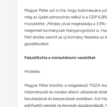
Magyar Péter azt is írta, hogy tudomásukra jut
még az újabb pénzszórás nélkül is a GDP 6,8%
Hozzátette: „Mindez jóval meghaladja a 3,9%-
megemelt kormányzati hiányprognózist is. Haz
Párt elnöke szerint az új kormány feladata az l
gazdálkodást.
Felszólította a minisztériumi vezetőket
Hirdetés
Magyar Péter közölte: a megalakuló TISZA-ko
intézménynél és minden állami vállalatnál átte
beruházások és beszerzések esetében. Azt írt
adófizetői pénzek ne kevesek gazdagodását, 