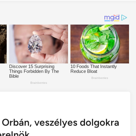
l Orbán, veszélyes dolgokra
erelnök