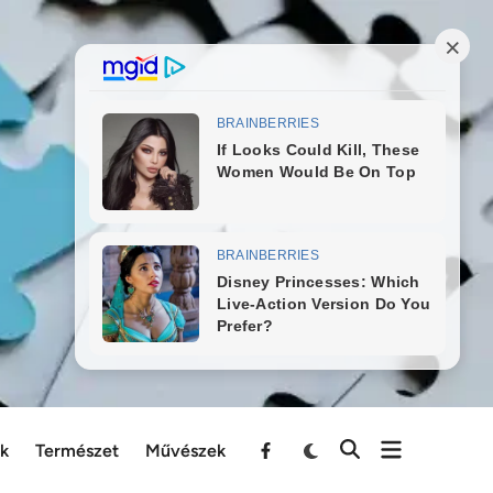
ek
Természet
Művészek
Menu
Item