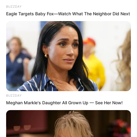
BUZZDAY
Eagle Targets Baby Fox—Watch What The Neighbor Did Next
BUZZDAY
Meghan Markle's Daughter All Grown Up — See Her Now!