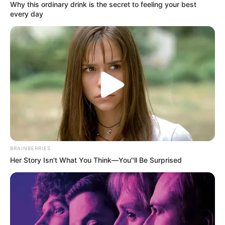
Why this ordinary drink is the secret to feeling your best
ígéretét:
every day
„Megígérem azt, hogy minden rossztól megóvlak,
és biztonságot teremtek. És megígérem azt,
hogyha egyszer apuka leszek, én leszek a legjobb,
és mindent megadok a gyermekünknek, amit én
nem kaphattam meg” – mondta Bende, majd
később a villában párjának, Zsigmond Anginak is
megnyílt.
BRAINBERRIES
Her Story Isn't What You Think—You''ll Be Surprised