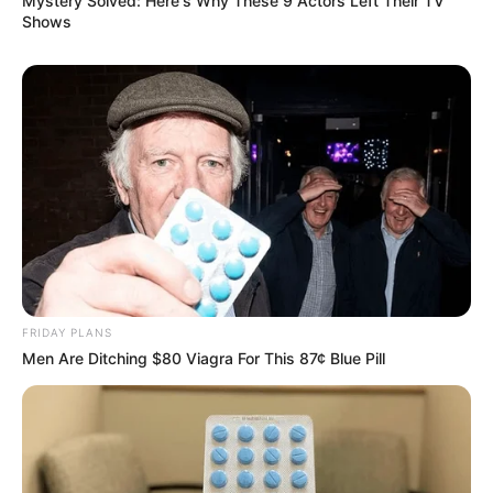
Mystery Solved: Here's Why These 9 Actors Left Their TV
Shows
FRIDAY PLANS
Men Are Ditching $80 Viagra For This 87¢ Blue Pill