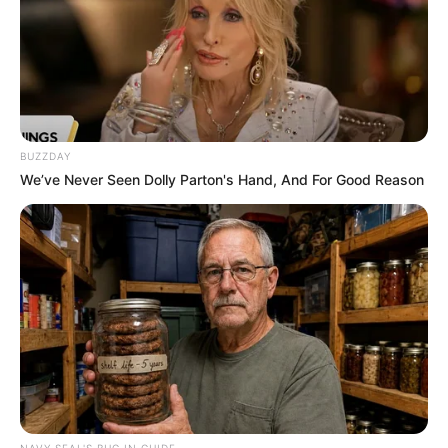
BUZZDAY
We’ve Never Seen Dolly Parton's Hand, And For Good Reason
NAVY SEAL'S BUG IN GUIDE