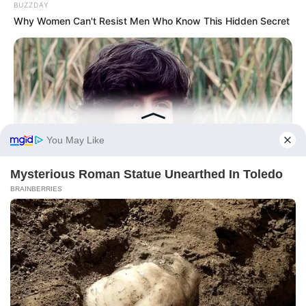
BUZZDAY
Why Women Can't Resist Men Who Know This Hidden Secret
BUZZDAY
Remember Albert? You Better Sit Down Before You See Him
Today
BUZZDAY
Eagle Catches Pet Bunny In Yard -Watch What The Neighbor
Did Next