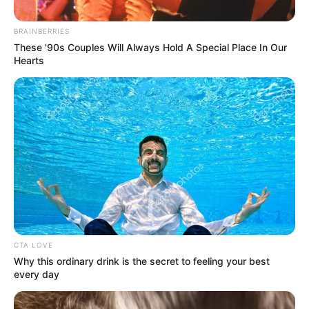
Posted
Friss hírek
BRAINBERRIES
These '90s Couples Will Always Hold A Special Place In Our
in
Hearts
Mészáros Árpád Zsolt reagált
fia, Bende Nyerő Párosban tett
sérelmeire
by
Szerző
•
October 3, 2025
CTA LOVE
Why this ordinary drink is the secret to feeling your best
every day