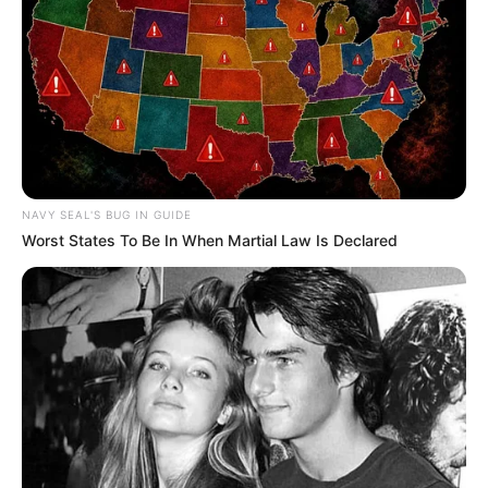
NAVY SEAL'S BUG IN GUIDE
Worst States To Be In When Martial Law Is Declared