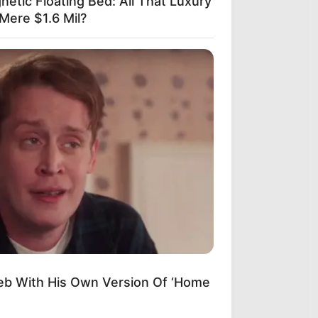
netic Floating Bed: All That Luxury
Mere $1.6 Mil?
eb With His Own Version Of ‘Home