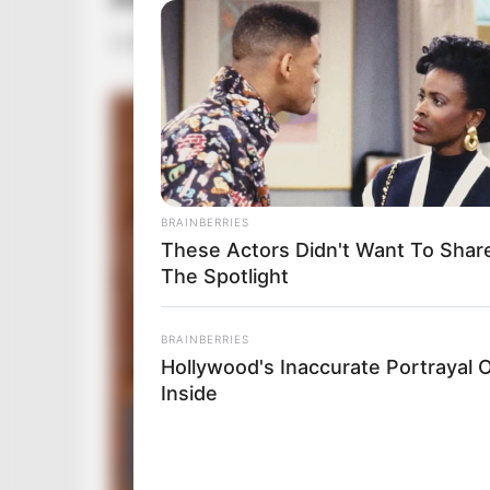
by
Szerző
•
June 3, 2026
HABERION
Oncologist: Stop Eating This Food 
Feeds Cancer
BRAINBERRIES
These Actors Didn't Want To Shar
The Spotlight
BRAINBERRIES
Hollywood's Inaccurate Portrayal O
Inside