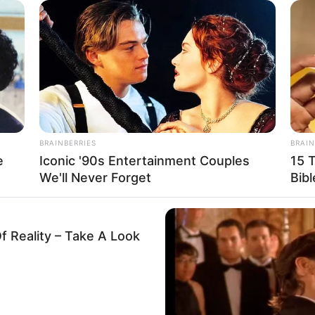
Wat
HABERION
— It
Rare Elephant Birth—Then Nature
Delivered A Second Shock
BRAINBERRIES
BRAIN
e
Iconic '90s Entertainment Couples
15 
We'll Never Forget
Bibl
f Reality – Take A Look