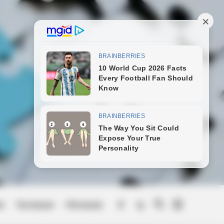
Sugar Below 100
ek
Természet
Művészek
Menu
Item