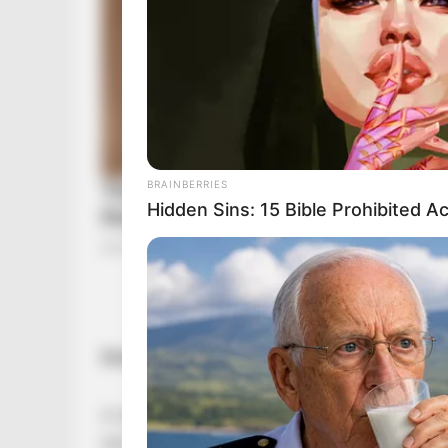
BRAINBERRIES
Hidden Sins: 15 Bible Prohibited A
Elnézést kért a magyar választóktól
A nap végén Forsthoffer Ágnes nem próbálta ú
lett volna, és nem söpörte a szőnyeg alá a par