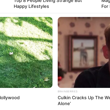
r
Top 8 People Living Strange But
Mag
Happy Lifestyles
For 
most olyat tett, amire nincsenek szavak
BRAINBERRIES
a parlamenti ülésen
Hollywood
Culkin Cracks Up The W
Alone’
már nem csupán jelképes szereplőként jelent meg,