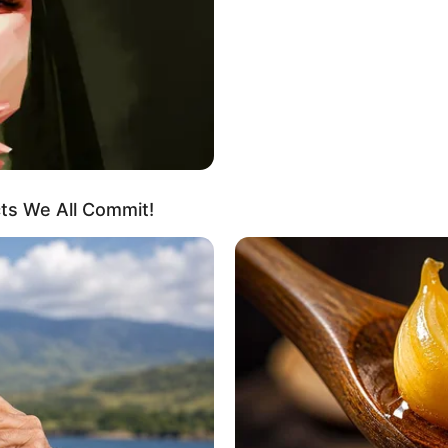
cts We All Commit!
gy beállítani a történteket, mintha minden rendben
lamenti hangnem miatt kialakult kellemetlen helyzetet