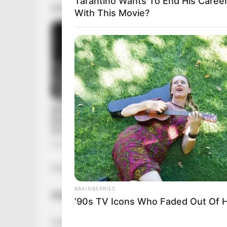
Tarantino Wants To End His Caree
With This Movie?
Forsthoffer Ágnesbe szerelmes a fél ország – 
BRAINBERRIES
Sötét ruha, komoly arc, teljes koncentráció 
’90s TV Icons Who Faded Out Of 
A keddi parlamenti ülésen Forsthoffer Ágnes 