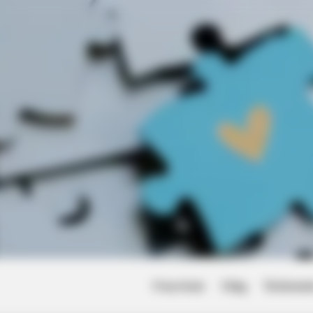
GLYCOGEN SUPPORT
re They Take This Page
Eat This Daily To Keep 
Friss hírek
Világ
Történet