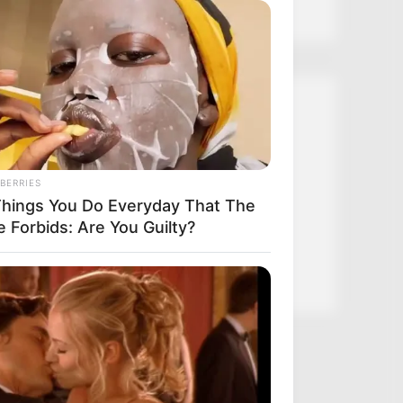
ch What The Neighbor Did Next
Kategóriák
Friss hírek
Művészek
BERRIES
Things You Do Everyday That The
Természet
e Forbids: Are You Guilty?
Történetek
Világ