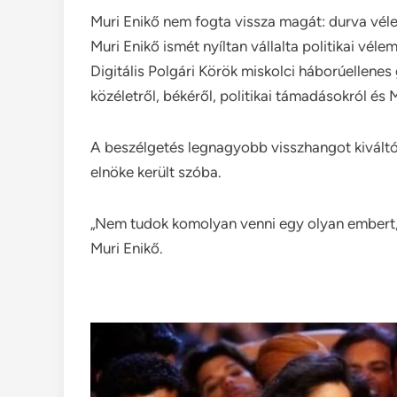
Muri Enikő nem fogta vissza magát: durva vé
Muri Enikő ismét nyíltan vállalta politikai vé
Digitális Polgári Körök miskolci háborúellene
közéletről, békéről, politikai támadásokról és 
A beszélgetés legnagyobb visszhangot kiváltó
elnöke került szóba.
„Nem tudok komolyan venni egy olyan embert, 
Muri Enikő.