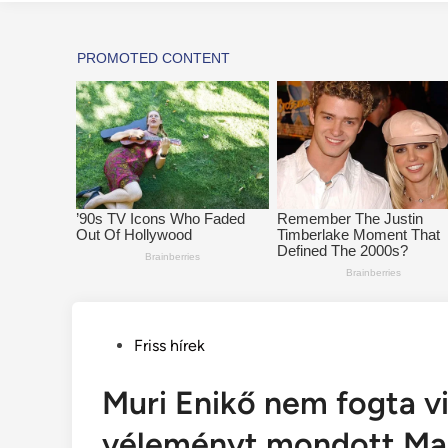
Posted
Friss hírek
in
Muri Enikő nem fogta v
véleményt mondott Mag