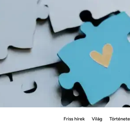
Friss hírek
Világ
Történet