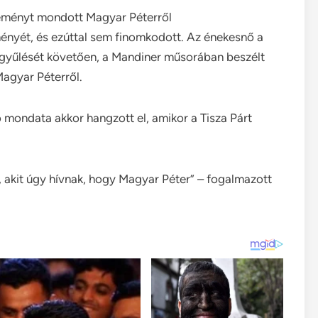
leményt mondott Magyar Péterről
leményét, és ezúttal sem finomkodott. Az énekesnő a
s gyűlését követően, a Mandiner műsorában beszélt
Magyar Péterről.
 mondata akkor hangzott el, amikor a Tisza Párt
akit úgy hívnak, hogy Magyar Péter” – fogalmazott