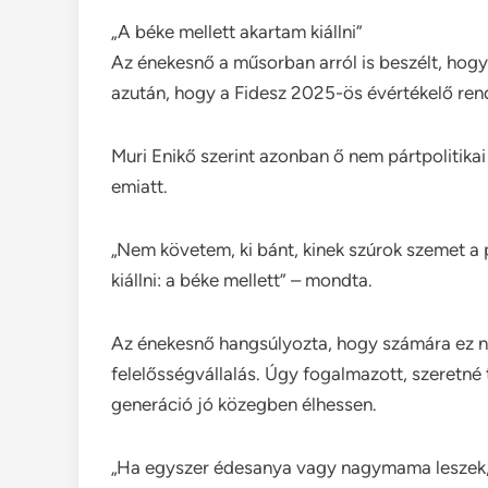
„A béke mellett akartam kiállni”
Az énekesnő a műsorban arról is beszélt, hog
azután, hogy a Fidesz 2025-ös évértékelő rend
Muri Enikő szerint azonban ő nem pártpolitikai
emiatt.
„Nem követem, ki bánt, kinek szúrok szemet a
kiállni: a béke mellett” – mondta.
Az énekesnő hangsúlyozta, hogy számára ez n
felelősségvállalás. Úgy fogalmazott, szeretné
generáció jó közegben élhessen.
„Ha egyszer édesanya vagy nagymama leszek, 