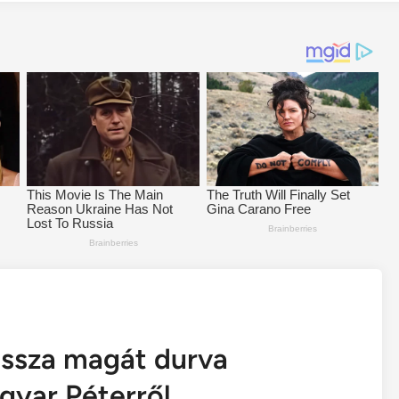
issza magát durva
yar Péterről