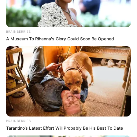
Hirdetés
Nem azért, mert a két fél azonos felelősséget visel
a háborúért. Nem azért, mert el kellene felejteni,
hogy Oroszország indította el a teljes körű inváziót
BRAINBERRIES
2022-ben. Nem azért, mert bármit igazolni kellene
A Museum To Rihanna's Glory Could Soon Be Opened
Oroszország háborújából. Hanem azért, mert a civil
élet értéke nem attól függ, hogy ki melyik oldalon
él.
Egy halott ukrán gyermek halott gyermek.
És egy halott orosz, luhanszki vagy orosz
ellenőrzés alatt élő gyermek is halott gyermek.
BRAINBERRIES
Nem geopolitikai lábjegyzet. Nem kommunikációs
Tarantino’s Latest Effort Will Probably Be His Best To Date
kellemetlenség. Nem relativizálható veszteség.