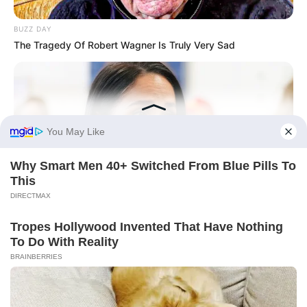
BUZZ DAY
The Tragedy Of Robert Wagner Is Truly Very Sad
BUZZDAY
Meghan Markle's Daughter All Grown Up — See Her Now!
HABERION
What He Found Behind This Wall Left Him Speechless