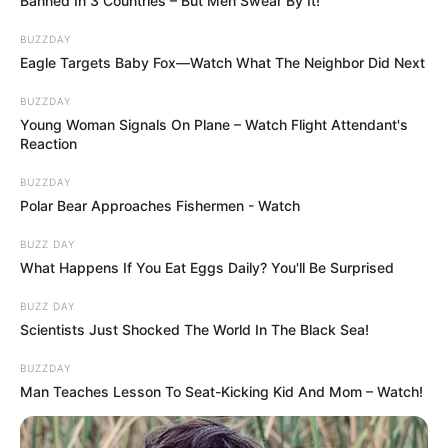
Banned In 3 Countries – But Men Swear By It!
politikai magyarázatok mögé rejteni.
BUZZDAY
Ezért fontos beszélni róla.
Eagle Targets Baby Fox—Watch What The Neighbor Did Next
BUZZDAY
Ezért fontos emlékezni rájuk.
Young Woman Signals On Plane – Watch Flight Attendant's
Reaction
Ezért arra kérlek benneteket: osszátok meg ezt a
BUZZDAY
posztot.
Polar Bear Approaches Fishermen - Watch
BUZZ DAY
What Happens If You Eat Eggs Daily? You'll Be Surprised
BUZZ DAY
Scientists Just Shocked The World In The Black Sea!
BUZZDAY
Man Teaches Lesson To Seat-Kicking Kid And Mom – Watch!