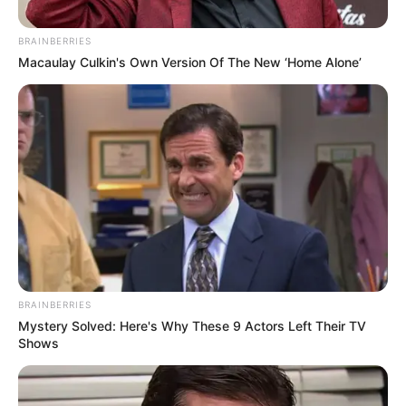
BRAINBERRIES
Posted
Friss hírek
Macaulay Culkin's Own Version Of The New ‘Home Alone’
in
21 gyermek halt meg… az egész
osztály oda veszett, és erről
senki sem írt egyetlen sort sem…
bővebben lent
by
Szerző
•
May 31, 2026
BRAINBERRIES
Mystery Solved: Here's Why These 9 Actors Left Their TV
Shows