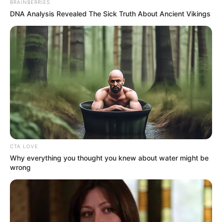
BRAINBERRIES
kollégiumát és oktatási épületét. A terület jelenleg
DNA Analysis Revealed The Sick Truth About Ancient Vikings
orosz ellenőrzés alatt áll, nemzetközi jogilag
azonban Ukrajna része. Az orosz rendkívüli
helyzetek minisztériuma szerint a mentési
munkálatok befejezése után 21 halottat emeltek ki a
romok alól, és több tucat ember megsérült.
CTA LOVE
Why everything you thought you knew about water might be
wrong