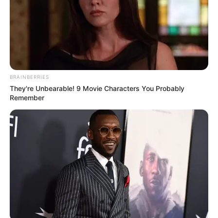
BRAINBERRIES
They're Unbearable! 9 Movie Characters You Probably
Remember
A közlések szerint az áldozatok többsége 14–18 év
közötti diák volt, sokan közülük lányok. Ez az a
mondat, amely után nagyon nehéz ugyanúgy