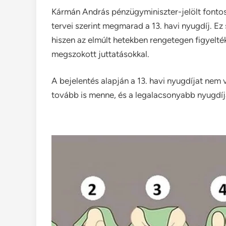
Kármán András pénzügyminiszter-jelölt fontos
tervei szerint megmarad a 13. havi nyugdíj. E
hiszen az elmúlt hetekben rengetegen figyelté
megszokott juttatásokkal.
A bejelentés alapján a 13. havi nyugdíjat nem
tovább is menne, és a legalacsonyabb nyugdíj