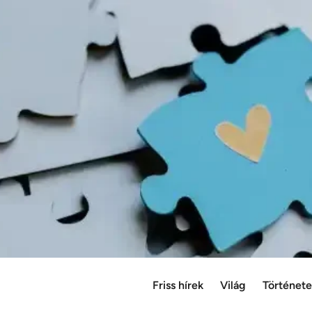
Friss hírek
Világ
Történet