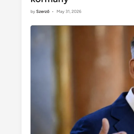
by
Szerző
•
May 31, 2026