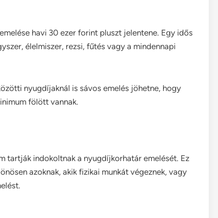
emelése havi 30 ezer forint pluszt jelentene. Egy idős
zer, élelmiszer, rezsi, fűtés vagy a mindennapi
 közötti nyugdíjaknál is sávos emelés jöhetne, hogy
minimum fölött vannak.
m tartják indokoltnak a nyugdíjkorhatár emelését. Ez
önösen azoknak, akik fizikai munkát végeznek, vagy
elést.