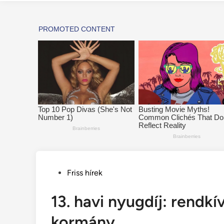
Posted
Friss hírek
in
13. havi nyugdíj: rendkív
kormány