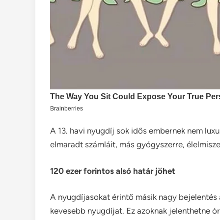
A 13. havi nyugdíj sok idős embernek nem luxus,
elmaradt számláit, más gyógyszerre, élelmiszer
120 ezer forintos alsó határ jöhet
A nyugdíjasokat érintő másik nagy bejelentés 
kevesebb nyugdíjat. Ez azoknak jelenthetne ó