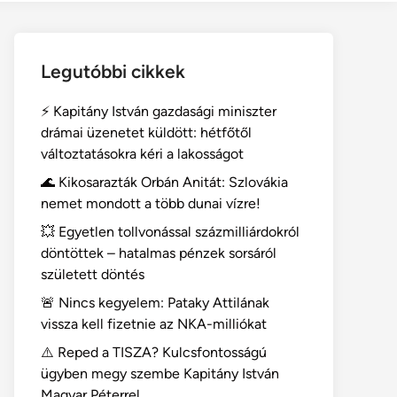
Legutóbbi cikkek
⚡ Kapitány István gazdasági miniszter
drámai üzenetet küldött: hétfőtől
változtatásokra kéri a lakosságot
🌊 Kikosarazták Orbán Anitát: Szlovákia
nemet mondott a több dunai vízre!
💥 Egyetlen tollvonással százmilliárdokról
döntöttek – hatalmas pénzek sorsáról
született döntés
🚨 Nincs kegyelem: Pataky Attilának
vissza kell fizetnie az NKA-milliókat
⚠️ Reped a TISZA? Kulcsfontosságú
ügyben megy szembe Kapitány István
Magyar Péterrel