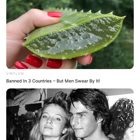
VIRIFLOW
Banned In 3 Countries – But Men Swear By It!