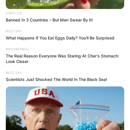
Orbán Viktor jelenléte ezért sportpolitikai
szempontból is szimbolikus: olyan eseményen lesz
VIRIFLOW
Banned In 3 Countries – But Men Swear By It!
ott, amelynek megrendezéséért korábbi
kormányzása alatt sokat dolgozott a magyar
BUZZ DAY
sportdiplomácia.
What Happens If You Eat Eggs Daily? You'll Be Surprised
BRAINBERRIES
Magyar Péter házigazda miniszterelnökként lesz
The Real Reason Everyone Was Staring At Cher's Stomach:
Look Closer
jelen
Magyar Péter részvétele szintén protokollárisan
BUZZ DAY
érthető, hiszen a rendező ország hivatalban lévő
Scientists Just Shocked The World In The Black Sea!
miniszterelnökeként természetes, hogy ott legyen a
döntőn. A Bajnokok Ligája fináléja nem csupán
sportesemény, hanem kiemelt nemzetközi
diplomáciai rendezvény is, amelyre európai
sportvezetők, klubvezetők, politikusok és üzleti
szereplők érkeznek Budapestre.