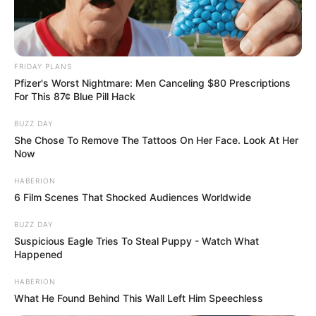
A döntő hatalmas figyelmet irányít
Magyarországra. A külföldi szurkolók, vendégek és
FRIDAY PLANS
médiastábok miatt a főváros napokra az európai
Pfizer's Worst Nightmare: Men Canceling $80 Prescriptions
futball központjává válik. Egy ilyen eseményen a
For This 87¢ Blue Pill Hack
mindenkori kormányfő jelenléte nem meglepő, de a
BUZZ DAY
jelenlegi belpolitikai helyzetben mégis különös
She Chose To Remove The Tattoos On Her Face. Look At Her
Now
súlyt kap.
HABERION
Magyar Péter számára a döntő alkalom lehet arra,
6 Film Scenes That Shocked Audiences Worldwide
hogy a nemzetközi vendégek előtt a stabil,
BUZZ DAY
vendéglátó Magyarország képét mutassa. Közben
Suspicious Eagle Tries To Steal Puppy - Watch What
viszont minden szem azt figyelheti, hogy lesz-e
Happened
bármilyen gesztus közte és Orbán Viktor között.
HABERION
What He Found Behind This Wall Left Him Speechless
PSG–Arsenal: sporttörténelmi este Budapesten