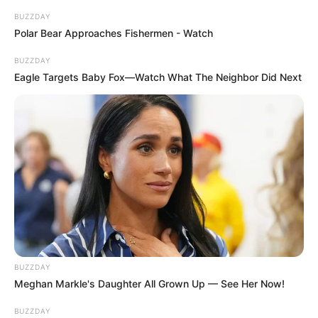
szombaton rendezik Budapesten, a Puskás
BUZZDAY
Arénában. Az UEFA hivatalos tájékoztatása szerint
Polar Bear Approaches Fishermen - Watch
a döntőben a címvédő Paris Saint-Germain és az
Arsenal találkozik.
BUZZDAY
Eagle Targets Baby Fox—Watch What The Neighbor Did Next
A politikai érdeklődés azonban legalább ekkora.
Magyar Péter jelenlegi miniszterelnök és Orbán
Viktor volt miniszterelnök is részt vesz a
mérkőzésen – legalábbis több sajtóbeszámoló
szerint mindketten jelezték, hogy ott lesznek a
stadionban.
BUZZDAY
Meghan Markle's Daughter All Grown Up — See Her Now!
BUZZDAY