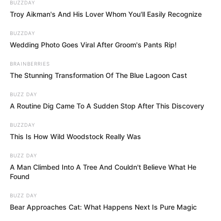
BUZZDAY
Troy Aikman's And His Lover Whom You'll Easily Recognize
BUZZDAY
Wedding Photo Goes Viral After Groom's Pants Rip!
BRAINBERRIES
The Stunning Transformation Of The Blue Lagoon Cast
BUZZ DAY
A Routine Dig Came To A Sudden Stop After This Discovery
BUZZDAY
This Is How Wild Woodstock Really Was
BUZZ DAY
A Man Climbed Into A Tree And Couldn't Believe What He
Found
BUZZ DAY
Bear Approaches Cat: What Happens Next Is Pure Magic