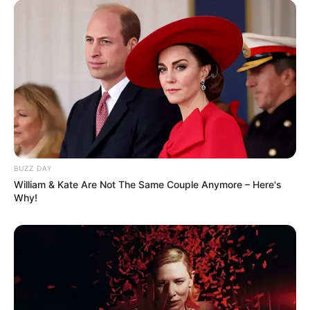
A pályán közben óriási rangadó várható. A
címvédő PSG az Arsenal ellen lép pályára, a
döntőnek pedig a Puskás Aréna ad otthont. A
Reuters előzetese szerint az Arsenal komoly
önbizalommal érkezik a fináléba, miközben a PSG
támadójátéka is hatalmas kihívást jelenthet az
angol csapatnak.
BUZZ DAY
A döntő nemcsak a két klub szurkolói számára
William & Kate Are Not The Same Couple Anymore – Here's
különleges, hanem Magyarország számára is.
Why!
Budapest olyan eseményt rendez, amelyet
világszerte milliók követnek, és amely hatalmas
turisztikai, gazdasági és presztízsértékkel bír.
A magyar közönség számára azonban a sport