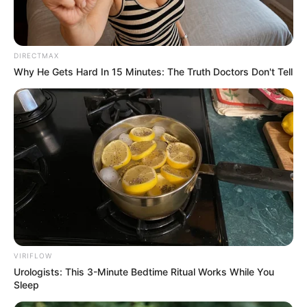
DIRECTMAX
Why He Gets Hard In 15 Minutes: The Truth Doctors Don't Tell
VIRIFLOW
Urologists: This 3-Minute Bedtime Ritual Works While You
Sleep