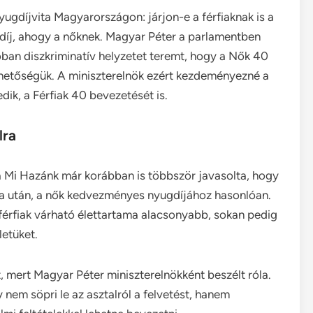
yugdíjvita Magyarországon: járjon-e a férfiaknak is a
díj, ahogy a nőknek. Magyar Péter a parlamentben
ban diszkriminatív helyzetet teremt, hogy a Nők 40
lehetőségük. A miniszterelnök ezért kezdeményezné a
dik, a Férfiak 40 bevezetését is.
lra
a Mi Hazánk már korábban is többször javasolta, hogy
ka után, a nők kedvezményes nyugdíjához hasonlóan.
 férfiak várható élettartama alacsonyabb, sokan pedig
letüket.
t, mert Magyar Péter miniszterelnökként beszélt róla.
 nem söpri le az asztalról a felvetést, hanem