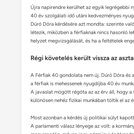
Újra napirendre kerülhet az egyik legrégebbi n
40 év szolgálati idő utáni kedvezményes nyug
Dúró Dóra kérdésére azt mondta: szerinte való
létezik, miközben a férfiaknak nincs hasonló 
helyzet megvizsgálását, és ha a feltételek enge
Régi követelés került vissza az aszta
A Férfiak 40 gondolata nem új. Dúró Dóra és 
a férfiak is mehessenek nyugdíjba 40 év mun
A javaslat mögött régóta az az érv áll, hogy a
különösen nehéz fizikai munkában töltik el az é
Most azonban a kérdés új politikai súlyt kapot
A parlamenti válasz lényege az volt: a kormány