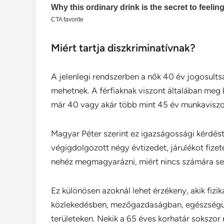
Miért tartja diszkriminatívnak?
A jelenlegi rendszerben a nők 40 év jogosultsá
mehetnek. A férfiaknak viszont általában meg k
már 40 vagy akár több mint 45 év munkaviszo
Magyar Péter szerint ez igazságossági kérdést 
végigdolgozott négy évtizedet, járulékot fiz
nehéz megmagyarázni, miért nincs számára s
Ez különösen azoknál lehet érzékeny, akik fizi
közlekedésben, mezőgazdaságban, egészségü
területeken. Nekik a 65 éves korhatár soksz