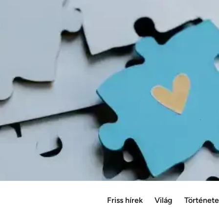
Friss hírek
Világ
Történet