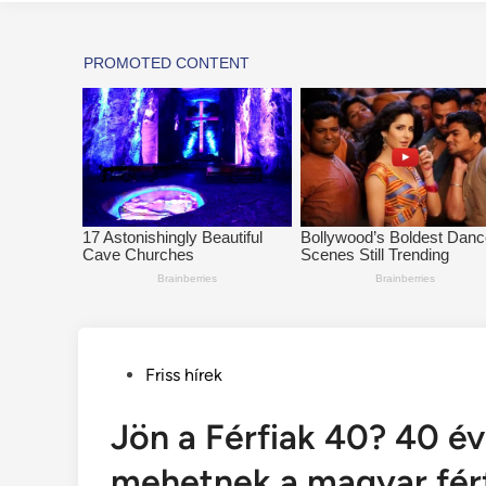
Posted
Friss hírek
in
Jön a Férfiak 40? 40 év
mehetnek a magyar fér