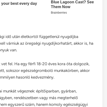
gi idő után életkortól függetlenül nyugdíjba
ell várniuk az öregségi nyugdíjkorhatárt, akkor is, ha
nyuk van.
vet fel. Ha egy férfi 18-20 éves kora óta dolgozik,
etett, sokszor egészségromboló munkakörben, akkor
emmilyen hasonló kedvezmény.
kai munkát végeznek: építőiparban, gyárban,
gyben, rendészetben vagy más megterhelő
or nem egyszerű szám, hanem komoly egészségügyi