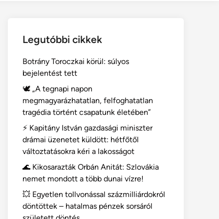
Legutóbbi cikkek
Botrány Toroczkai körül: súlyos
bejelentést tett
🕊️ „A tegnapi napon
megmagyarázhatatlan, felfoghatatlan
tragédia történt csapatunk életében”
⚡ Kapitány István gazdasági miniszter
drámai üzenetet küldött: hétfőtől
változtatásokra kéri a lakosságot
🌊 Kikosarazták Orbán Anitát: Szlovákia
nemet mondott a több dunai vízre!
💥 Egyetlen tollvonással százmilliárdokról
döntöttek – hatalmas pénzek sorsáról
született döntés