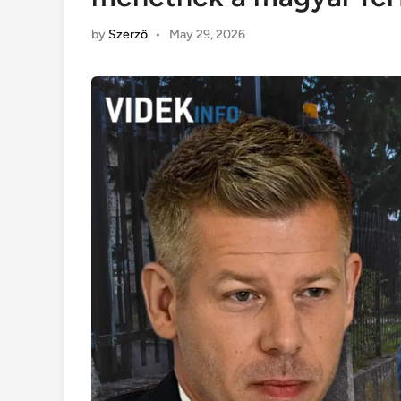
by
Szerző
•
May 29, 2026