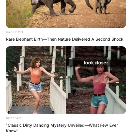
HABERION
Rare Elephant Birth—Then Nature Delivered A Second Shock
BUZZDAY
“Classic Dirty Dancing Mystery Unveiled—What Few Ever
Knew"