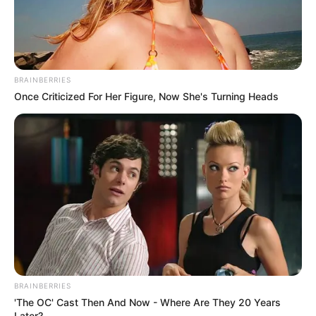
BRAINBERRIES
Once Criticized For Her Figure, Now She's Turning Heads
BRAINBERRIES
'The OC' Cast Then And Now - Where Are They 20 Years
Later?