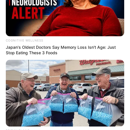
COGNITIVE WELLNESS
Japan's Oldest Doctors Say Me​mory Lo​ss Isn't Age: Just
Stop Eating These 3 Foods