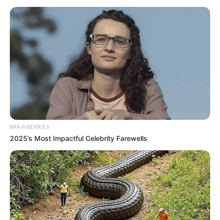
15-20 milliárd forintba kerülhetett a családi birtok
kiépítése.
MAJD ÍGY FOLYTATJA LEVELÉT: Ehhez képest a
Dolomit Kft. 2010 óta körülbelül 16,5 milliárd
forintos adózott eredményt ért el. A cég 51%-a van
az ön tulajdonában.
Az adózott eredmény 51%-a 8,41 milliárd forint.
BRAINBERRIES
2025’s Most Impactful Celebrity Farewells
Ha a cégből történt nyereség kivételekor is minden
adót tisztességesen befizetett, akkor nagyjából 6
milliárd forint maradt belőle. A 300 hektár föld
megvétele után maximum 5 milliárd forint maradt.
Forrás: MSN / FB / TTOK