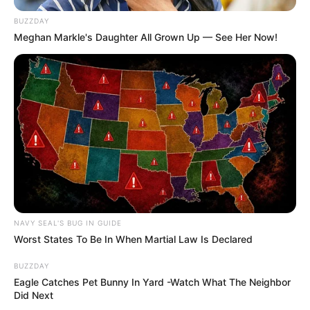
BUZZDAY
Meghan Markle's Daughter All Grown Up — See Her Now!
NAVY SEAL'S BUG IN GUIDE
Worst States To Be In When Martial Law Is Declared
BUZZDAY
Eagle Catches Pet Bunny In Yard -Watch What The Neighbor
Did Next