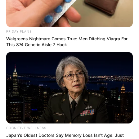
FRIDAY PLANS
Walgreens Nightmare Comes True: Men Ditching Viagra For
Post
Previous
Nex
Previous Article
Next Article
This 87¢ Generic Aisle 7 Hack
article:
artic
Takács Péter: Egy szexi
Megszűnnek a
navigation
ellenzéki politikus
Vármegyék, és újra
vagyok
Megyék lesznek.
Megszűnnek az
Ispánok, Főispánok.
COGNITIVE WELLNESS
Japan's Oldest Doctors Say Memory Loss Isn't Age: Just