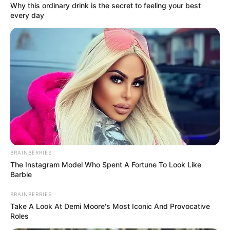
Why this ordinary drink is the secret to feeling your best
every day
Magyar Péter kemény levelet írt Orbán Viktor
apjának. Kedves Győző Bátyám! Nem jön ki a
matek a hatvanpusztai uradalmi birtok kapcsán.
BRAINBERRIES
The Instagram Model Who Spent A Fortune To Look Like
Barbie
A minap azt állította, hogy a Dolomit Kft.
bevételeiből fedezte a 300 hektár föld megvételét
BRAINBERRIES
és 7000 négyzetméternyi építkezést.
Take A Look At Demi Moore's Most Iconic And Provocative
Roles