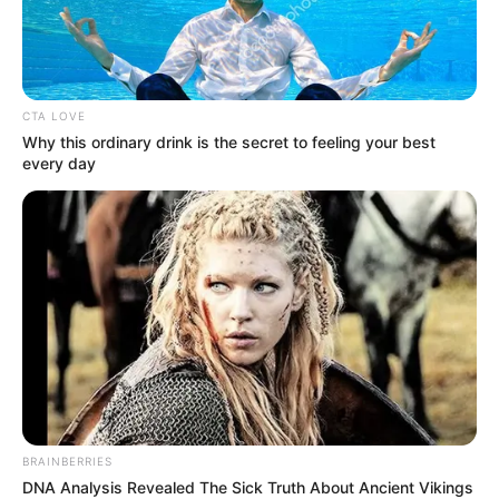
CTA LOVE
Why this ordinary drink is the secret to feeling your best
every day
A mélyépítészeti és magas gépészeti munkákat
BRAINBERRIES
még nem is számoltuk. Óvatos becslések szerint
DNA Analysis Revealed The Sick Truth About Ancient Vikings