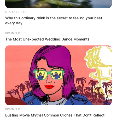
CTA FAVORITE
Posted
Friss hírek
Why this ordinary drink is the secret to feeling your best
in
every day
Magyar Péter kemény levelet írt
BRAINBERRIES
Orbán apjának!
The Most Unexpected Wedding Dance Moments
by
Szerző
•
May 29, 2026
BRAINBERRIES
Busting Movie Myths! Common Clichés That Don't Reflect