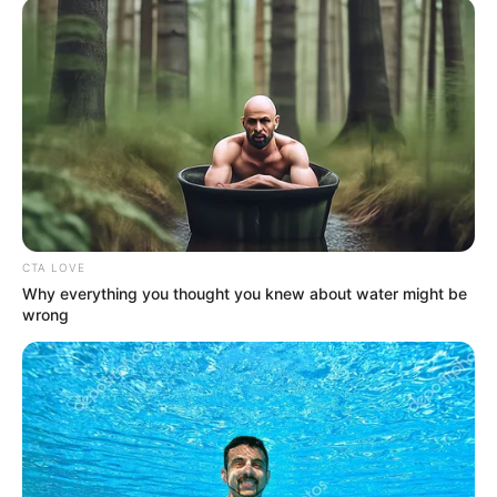
A 300 hektár föld ára 1 milliárd forint lehetett.
MUTATJUK A RÉSZLETEKET! A romok valamint a
veszélyes hulladék elszállításával és luxus anyagok
beépítésével kalkulálva minimum 1,5 millió, de
inkább 2 millió forintba kerülhetett az építkezés
négyzetméterenként. De épült ott még mélygarázs,
gyerekmedence, kerítés, napelempark.
CTA LOVE
Why everything you thought you knew about water might be
wrong