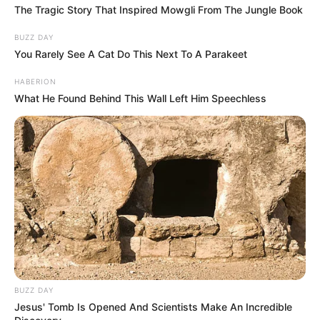
The Tragic Story That Inspired Mowgli From The Jungle Book
BUZZ DAY
You Rarely See A Cat Do This Next To A Parakeet
HABERION
What He Found Behind This Wall Left Him Speechless
BUZZ DAY
Jesus' Tomb Is Opened And Scientists Make An Incredible