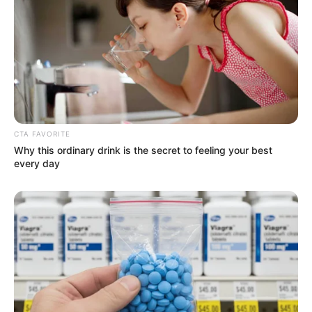
Szövetség etikai szervezete, a GEF magához vonta,
így ők vizsgálják ki azokat. A sportágban tehát
nemcsak hazai szinten lett komoly következménye
a történteknek, hanem nemzetközi szinten is
figyelemmel kísérik az ügyet.
CTA FAVORITE
Why this ordinary drink is the secret to feeling your best
every day