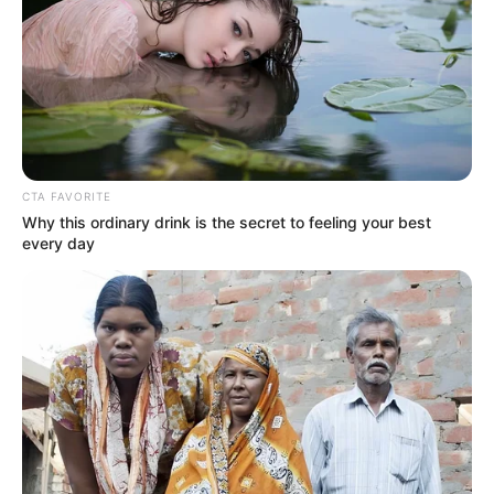
CTA FAVORITE
Why this ordinary drink is the secret to feeling your best
every day
FRISS! A botrányok miatt lemondott pozíciójából
Deutsch Tamás felesége