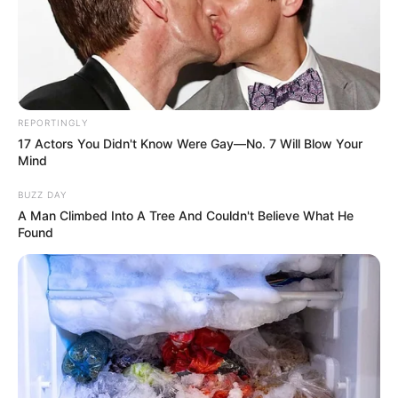
REPORTINGLY
17 Actors You Didn't Know Were Gay—No. 7 Will Blow Your
Mind
BUZZ DAY
A Man Climbed Into A Tree And Couldn't Believe What He
Found