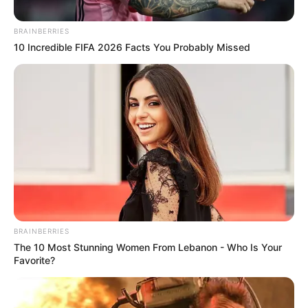
Posted
Friss hírek
BRAINBERRIES
10 Incredible FIFA 2026 Facts You Probably Missed
in
FRISS! A botrányok miatt
lemondott pozíciójából Deutsch
Tamás felesége
by
Szerző
•
May 21, 2026
BRAINBERRIES
The 10 Most Stunning Women From Lebanon - Who Is Your
Favorite?