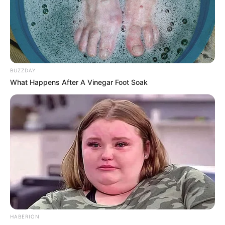
BUZZDAY
What Happens After A Vinegar Foot Soak
HABERION