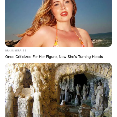
szigorú diétáztatás és a túlterhelés vezethetett
oda, hogy a lánya többször fáradásos csonttörést
szenvedett. Az ügy különösen nagy visszhangot
kapott, miután két héttel ezelőtt Kocsis Evelin
Viktória édesanyja, Kocsis Ildikó Facebook-
bejegyzésben számolt be a lányát érő
megaláztatásokról. Kocsis Evelin Viktória 2020-
BRAINBERRIES
ban buzogánygyakorlatával junior Európa-bajnoki
Once Criticized For Her Figure, Now She's Turning Heads
bronzérmet nyert, később azonban visszavonult.
A szövetségi elnök megerősítette a lemondást
Szerdán kiderült, hogy Deutsch-Lazsányi Erika
lemondott a Magyar Torna Szövetségből egy éve
kivált Magyar Ritmikus Gimnasztika Szakszövetség
Technikai Bizottságának elnöki pozíciójáról. Ezt