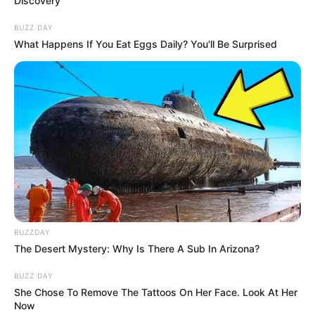
Discovery
BUZZ DAY
What Happens If You Eat Eggs Daily? You'll Be Surprised
BUZZDAY
The Desert Mystery: Why Is There A Sub In Arizona?
BUZZ DAY
She Chose To Remove The Tattoos On Her Face. Look At Her
Now