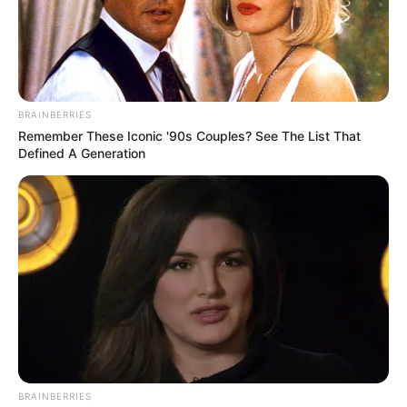
Posted
Friss hírek
in
Ettől félt Orbán, és most
valósággá válik: Most érkezett a
BRAINBERRIES
Remember These Iconic '90s Couples? See The List That
hír, elkezdődött!
Defined A Generation
by
Szerző
•
May 21, 2026
BRAINBERRIES