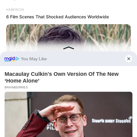
HABERION
6 Film Scenes That Shocked Audiences Worldwide
BUZZ DAY
Remember Albert? You Better Sit Down Before You See Him
Today
HABERION
A Dying Polar Bear, A Brave Man… Then, The Unthinkable!