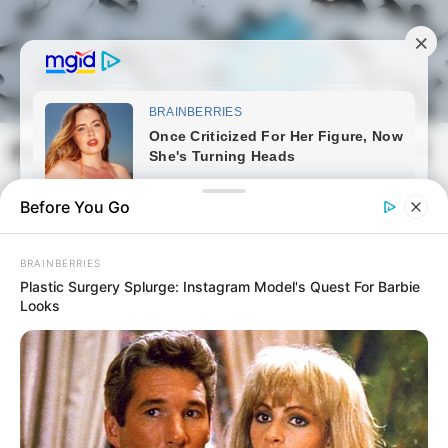
Skip
to
content
Magyarmozaik.com
Mai
Men
Before You Go
BRAINBERRIES
Plastic Surgery Splurge: Instagram Model's Quest For Barbie
Looks