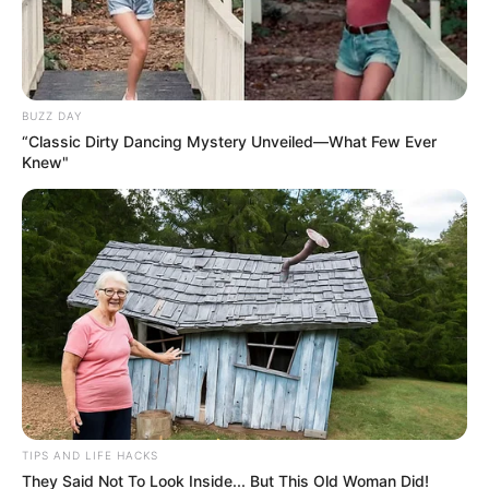
BUZZ DAY
“Classic Dirty Dancing Mystery Unveiled—What Few Ever
Knew"
TIPS AND LIFE HACKS
They Said Not To Look Inside... But This Old Woman Did!