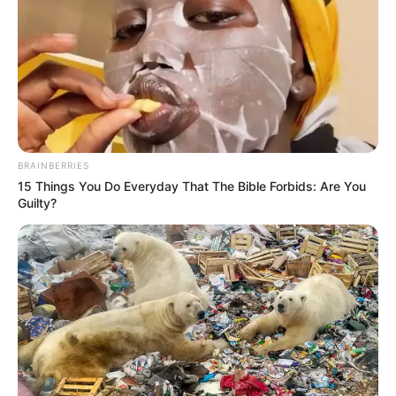
BRAINBERRIES
15 Things You Do Everyday That The Bible Forbids: Are You
Guilty?