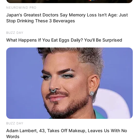
NEUROMIND PRO
Japan's Greatest Doctors Say Memory Loss Isn't Age: Just
Stop Drinking These 3 Beverages
BUZZ DAY
What Happens If You Eat Eggs Daily? You'll Be Surprised
BUZZ DAY
Adam Lambert, 43, Takes Off Makeup, Leaves Us With No
Words