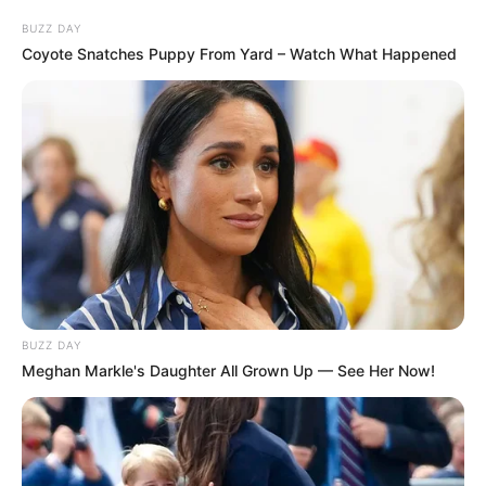
BUZZ DAY
Coyote Snatches Puppy From Yard – Watch What Happened
BUZZ DAY
Meghan Markle's Daughter All Grown Up — See Her Now!