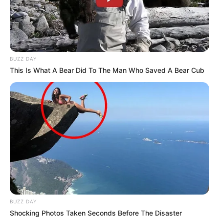
BUZZ DAY
This Is What A Bear Did To The Man Who Saved A Bear Cub
BUZZ DAY
Shocking Photos Taken Seconds Before The Disaster