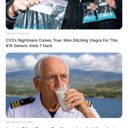
Magyar Péter mondata ezért pontos: „Megyünk
tovább.”
Mert a 71 százalék nem célba érkezés. Hanem
rajtjelzés.
FRIDAY PLANS
CVS’s Nightmare Comes True: Men Ditching Viagra For This
87¢ Generic Aisle 7 Hack
NEUROMIND PRO