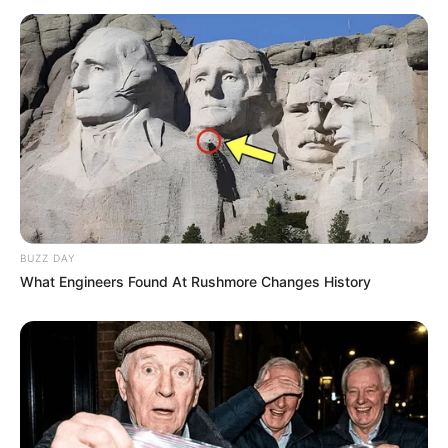
A Fidesz koporsójába szög lehet –
de a munka most kezdődik
A címben szereplő „utolsó szög” erős, bulváros
kép, és politikailag érthető is: ilyen számok mellett
a Fidesz egykori legyőzhetetlenségi mítosza végleg
összeomlani látszik. De a valóságban a régi
rendszer lebontása nem egy grafikonon dől el.
BUZZ DAY
What Engineers Found At Rushmore Changes History
A grafikon csak azt mutatja, hogy az ország nagy
része most Magyar Péteréktől várja a folytatást. A
valódi próba az lesz, hogy a Tisza-kormány képes-
e ebből a bizalomból működő államot, tisztább
közéletet és érezhető hétköznapi javulást építeni.