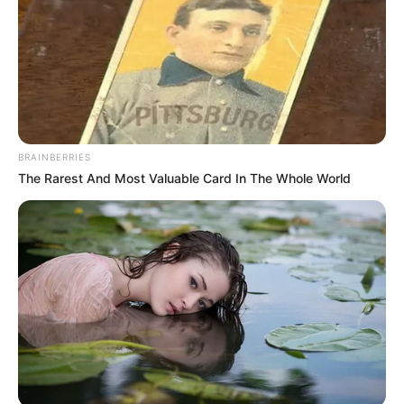
BRAINBERRIES
The Rarest And Most Valuable Card In The Whole World
Magyar Péterék most kapják vissza a bizalmat
A Tisza a választási győzelem után azonnal
látványos tempót diktált: minisztériumi