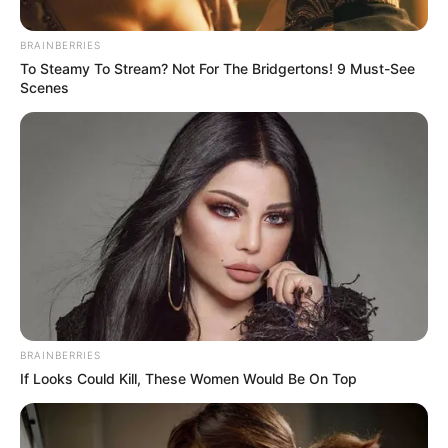
Posted
Friss hírek
BRAINBERRIES
To Steamy To Stream? Not For The Bridgertons! 9 Must-See
in
Scenes
Magyar Péter bejelentette: Itt az
utolsó szög a Fidesz
koporsójába, ezzel vége
by
Szerző
•
May 16, 2026
BRAINBERRIES
If Looks Could Kill, These Women Would Be On Top