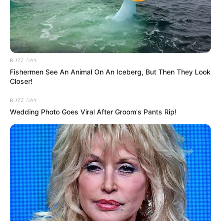
BUZZ DAY
Fishermen See An Animal On An Iceberg, But Then They Look
Closer!
BUZZ DAY
Wedding Photo Goes Viral After Groom's Pants Rip!