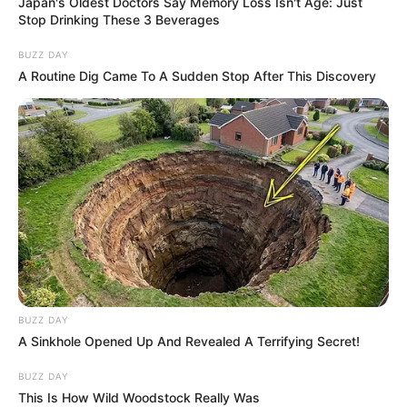
Japan's Oldest Doctors Say Memory Loss Isn't Age: Just
Stop Drinking These 3 Beverages
BUZZ DAY
A Routine Dig Came To A Sudden Stop After This Discovery
BUZZ DAY
A Sinkhole Opened Up And Revealed A Terrifying Secret!
BUZZ DAY
This Is How Wild Woodstock Really Was