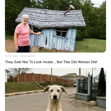
TIPS AND LIFE HACKS
They Said Not To Look Inside... But This Old Woman Did!