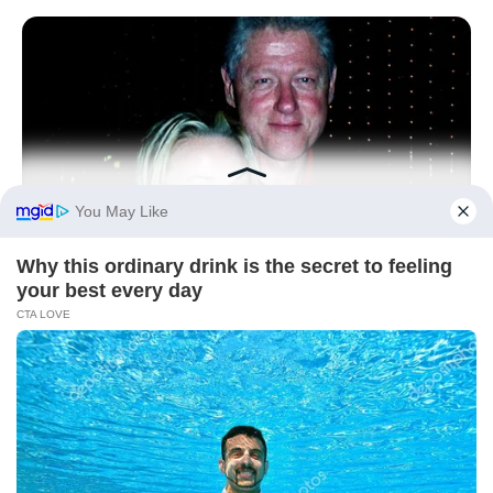
HEALTHYREHABCARE
At 80, This Is Where Bill Clinton Lives With His Partner In
Columbus
BUZZ DAY
What Happens If You Eat Eggs Daily? You'll Be Surprised
BRAINBERRIES
These Couples Completely Ruined Modern Dating