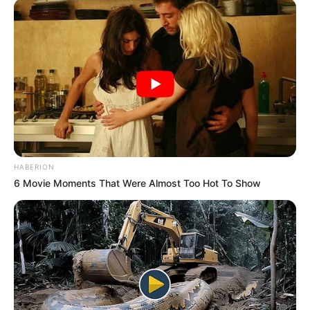
HABERION
6 Movie Moments That Were Almost Too Hot To Show