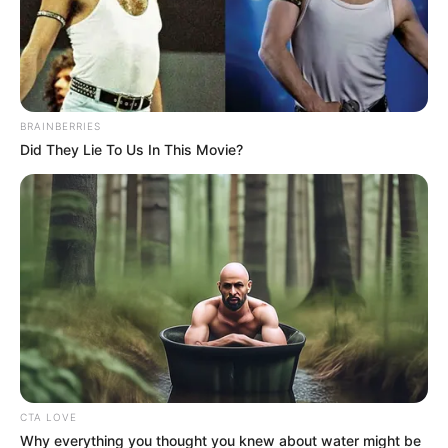
BRAINBERRIES
Did They Lie To Us In This Movie?
Visszatérhet a megye elnevezés
A megye elnevezés visszaállítása politikailag erős
üzenet lenne. Azt jelezné, hogy az új kormány nem
kívánja továbbvinni a Fidesz történelmi díszletekbe
csomagolt közigazgatási nyelvét. A vármegye és a
főispán eltörlése sokak számára azt jelentené: vége
annak a korszaknak, amikor a hatalom a múlt
jelképeivel próbálta elfedni a jelen problémáit.
CTA LOVE
Why everything you thought you knew about water might be