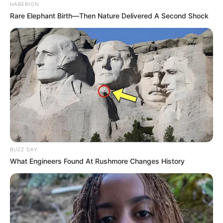
HABERION
Rare Elephant Birth—Then Nature Delivered A Second Shock
BUZZ DAY
What Engineers Found At Rushmore Changes History