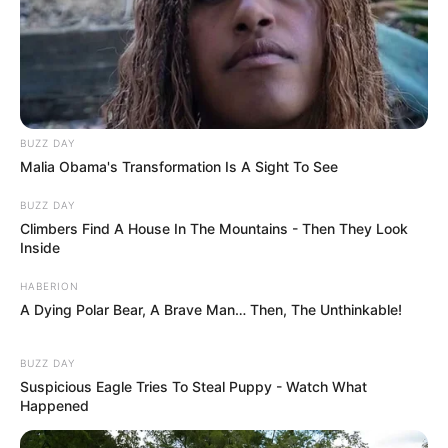
BUZZ DAY
Malia Obama's Transformation Is A Sight To See
BUZZ DAY
Climbers Find A House In The Mountains - Then They Look
Inside
HABERION
A Dying Polar Bear, A Brave Man… Then, The Unthinkable!
BUZZ DAY
Suspicious Eagle Tries To Steal Puppy - Watch What
Happened