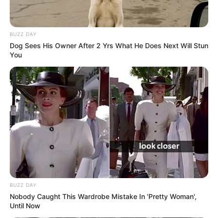
BUZZ DAY
Dog Sees His Owner After 2 Yrs What He Does Next Will Stun
You
BUZZ DAY
Nobody Caught This Wardrobe Mistake In 'Pretty Woman',
Until Now