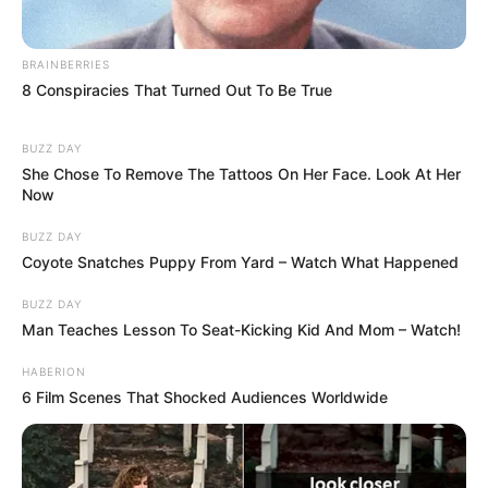
A megye név visszahozása önmagában még nem
old meg semmit. De ha jogkörök, pénzügyi
BRAINBERRIES
garanciák és valódi helyi mozgástér társul mellé,
8 Conspiracies That Turned Out To Be True
akkor ez lehet az új kormány egyik legfontosabb
rendszerszintű reformja.
BUZZ DAY
She Chose To Remove The Tattoos On Her Face. Look At Her
Now
A Fidesz-korszak egyik jelképe a főispán volt. A
Tisza-kormány egyik első nagy jelképes szakítása
BUZZ DAY
pedig az lehet, hogy kimondja: Magyarországnak
Coyote Snatches Puppy From Yard – Watch What Happened
nem főispánokra és vármegyés díszletekre van
BUZZ DAY
szüksége, hanem erős, működő, felelős
Man Teaches Lesson To Seat-Kicking Kid And Mom – Watch!
önkormányzatokra.
HABERION
6 Film Scenes That Shocked Audiences Worldwide