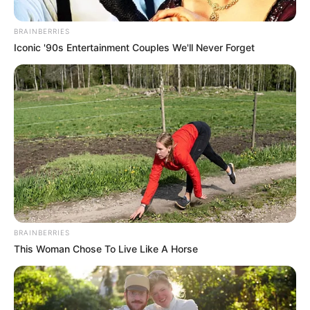
BRAINBERRIES
Posted
Friss hírek
Iconic '90s Entertainment Couples We'll Never Forget
in
Vége a vármegyéknek és a
főispánoknak – visszatérhetnek
a megyék Magyarországon
by
Szerző
•
May 16, 2026
BRAINBERRIES
This Woman Chose To Live Like A Horse