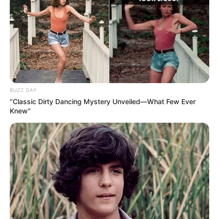
BUZZ DAY
“Classic Dirty Dancing Mystery Unveiled—What Few Ever
Knew"