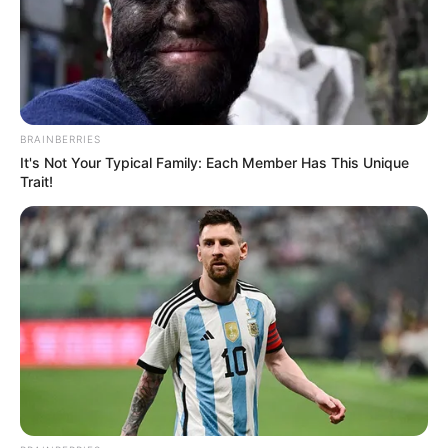
tartanak: visszatérhet a 2010 előtti közigazgatási
modell.
Ez a félelem politikailag érthető. A
kormányhivatalok és a főispánok rendszere az
BRAINBERRIES
Orbán-korszak egyik legfontosabb területi hatalmi
It's Not Your Typical Family: Each Member Has This Unique
hálózata volt. Ha ezt az új kormány megbontja, az
Trait!
nemcsak technikai átszervezés, hanem a Fidesz
helyi befolyásának visszavágása is lehet.
Nem elég átnevezni: jogköröket is vissza kell adni
A valódi kérdés nem az, hogy a táblákon mi
szerepel majd: vármegye vagy megye. A nagy ügy
az, hogy visszakapnak-e valódi jogköröket az
önkormányzatok. Az elmúlt években számos
döntés került központi kézbe: építéshatósági