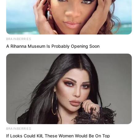
Posted
Friss hírek
in
Magyar Péter édesapja kemény
BRAINBERRIES
üzenetet küldött, miutána fiát
A Rihanna Museum Is Probably Opening Soon
megválasztották
by
Szerző
•
May 11, 2026
BRAINBERRIES
If Looks Could Kill, These Women Would Be On Top