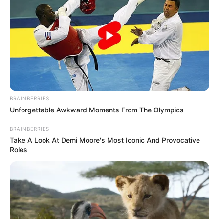
sajtó is történelmi fordulatként kezelte az
eseményt: a Guardian arról írt, hogy Magyar Péter
hivatalba lépésével véget ért Orbán Viktor 16 éves
korszaka, a Tisza Párt pedig kétharmados
többséggel kezdheti meg a kormányzást.
BRAINBERRIES
Unforgettable Awkward Moments From The Olympics
BRAINBERRIES
Take A Look At Demi Moore's Most Iconic And Provocative
Roles