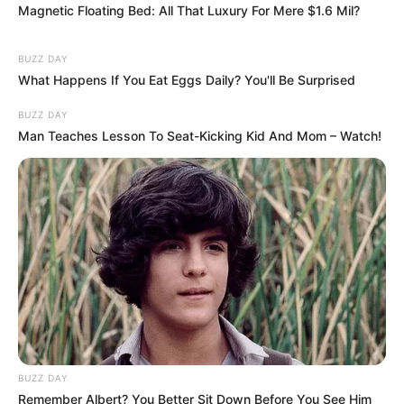
végignézni fia felemelkedését egy rendkívül feszült,
Magnetic Floating Bed: All That Luxury For Mere $1.6 Mil?
személyeskedésekkel, támadásokkal és politikai
kockázatokkal teli időszakban.
BUZZ DAY
What Happens If You Eat Eggs Daily? You'll Be Surprised
A Szeretlek Magyarország beszámolója szerint
BUZZ DAY
Magyar Péter édesapja arról beszélt, hogy az
Man Teaches Lesson To Seat-Kicking Kid And Mom – Watch!
elmúlt időszakban sokat aggódtak, de ez az
aggodalom most átalakult. Már nem ugyanazt a
félelmet érzik, mint korábban, hanem inkább azért
izgulnak, hogy Magyar Péternek, az új kormánynak
és a frakciónak sikerüljön megvalósítania mindazt,
amit megígértek az országnak.
„Kelet-Európában élünk” – kemény
hasonlattal beszélt a félelmeikről
BUZZ DAY
Remember Albert? You Better Sit Down Before You See Him