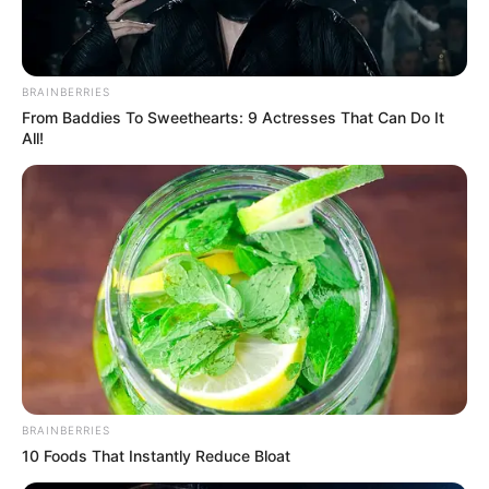
amit minden új hatalomnak érdemes komolyan
vennie: a kritikus sajtó nem ellenség, hanem
biztosíték.
BRAINBERRIES
From Baddies To Sweethearts: 9 Actresses That Can Do It
Magyar Péter miniszterelnökké választása után
All!
sokan a parlamenti beszédet, a tömeget és az
ünneplést idézik majd fel. De lehet, hogy a nap
egyik legfontosabb mondata nem is az
ülésteremben hangzott el, hanem a Parlamentből
távozó édesapától: kritizálják ezt a kormányt is
kíméletlenül.
BRAINBERRIES
10 Foods That Instantly Reduce Bloat