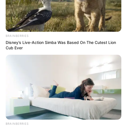
BRAINBERRIES
Disney’s Live-Action Simba Was Based On The Cutest Lion
Cub Ever
A parlamenti ceremónia és a Kossuth téri ünneplés
mögött azonban ott volt egy sokkal csendesebb
történet is: a családé. Magyar István nem
diadalittas politikai nyilatkozatot adott, hanem egy
apa szemszögéből beszélt arról, milyen volt
BRAINBERRIES