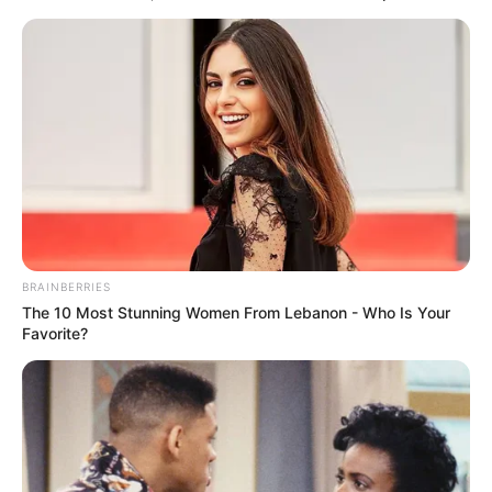
BRAINBERRIES
The 10 Most Stunning Women From Lebanon - Who Is Your
Favorite?
Magyar Péter édesapja
megrázó mondatokkal állt