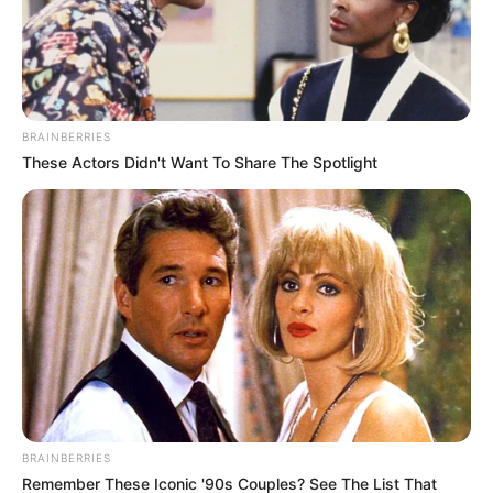
a kamerák elé: „Kritizálják
ezt a kormányt is
kíméletlenül”
BRAINBERRIES
These Actors Didn't Want To Share The Spotlight
BRAINBERRIES
Remember These Iconic '90s Couples? See The List That