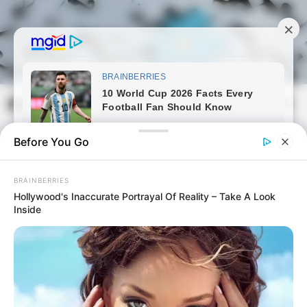
Skip
to
content
Magyarmozaik.com
Mai
Men
Before You Go
BRAINBERRIES
Hollywood's Inaccurate Portrayal Of Reality – Take A Look
Inside