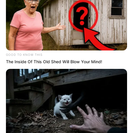
egy korábbi képet villantanak fel: egy gyereket, aki
már nagyon korán a politika felé fordult, és akinek
az útja végül sok kanyar után valóban a kormányfői
székig vezetett.
A győzelem után jön a nehezebb
rész
GOOD TO KNOW THIS
The Inside Of This Old Shed Will Blow Your Mind!
Magyar István megszólalása azért is fontos, mert
nem engedi, hogy a történet pusztán eufóriáról
szóljon. A választási győzelem, a parlamenti eskü
és a Kossuth téri ünneplés után most kezdődik az a
szakasz, amelyben az ígéretekből döntéseknek kell
születniük.
A Guardian tudósítása szerint Magyar Péter a