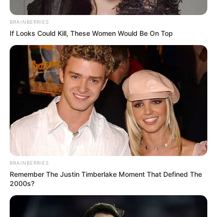
BRAINBERRIES
Posted
Friss hírek
If Looks Could Kill, These Women Would Be On Top
in
Nem mond le a legfőbb ügyész –
Nagy Gábor Bálint kemény
üzenetet küldött
by
Szerző
•
May 11, 2026
BRAINBERRIES
Remember The Justin Timberlake Moment That Defined The
2000s?