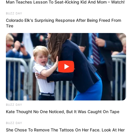
Man Teaches Lesson To Seat-Kicking Kid And Mom – Watch!
összefoglaló szerint Nagy Gábor Bálint az
interjúban a politikai befolyásoltság vádját
BUZZ DAY
Colorado Elk's Surprising Response After Being Freed From
visszautasította, miközben azt is jelezte, hogy
Tire
támogatja Magyarország csatlakozását az Európai
Ügyészséghez.
Az MNB-alapítványok ügye lehet
az egyik legnagyobb próbatétel
A beszélgetés egyik központi témája az MNB-
alapítványok körüli ügy volt. A Magyar Nemzeti
Bank Matolcsy György elnöksége idején, 2014-ben
hozta létre a Pallas Athéné Alapítványokat,
BUZZ DAY
amelyeket később összevontak, és létrejött a Pallas
Kate Thought No One Noticed, But It Was Caught On Tape
Athéné Domus Meriti Alapítvány. A hivatalos cél az
BUZZ DAY
oktatás, a tudomány, a kultúra és a közgazdasági
She Chose To Remove The Tattoos On Her Face. Look At Her