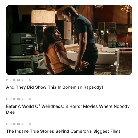
egy új politikai korszak elején. A valódi kérdés az,
hogy a kemény szavak után jönnek-e olyan
ügyészségi lépések is, amelyek meggyőzik a
közvéleményt arról: az elszámoltatás nem csak
politikai jelszó marad.
BRAINBERRIES
And They Did Show This In Bohemian Rapsody!
BRAINBERRIES
Enter A World Of Weirdness: 8 Horror Movies Where Nobody
Dies
BRAINBERRIES
The Insane True Stories Behind Cameron's Biggest Films