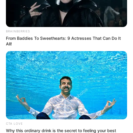
Bálint kemény üzenetet
küldött a
vagyonkimentőknek
BRAINBERRIES
From Baddies To Sweethearts: 9 Actresses That Can Do It
All!
CTA LOVE
Why this ordinary drink is the secret to feeling your best