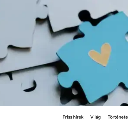
Friss hírek
Világ
Történet