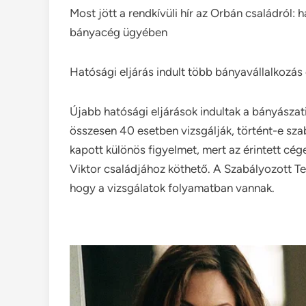
Most jött a rendkívüli hír az Orbán családról: 
bányacég ügyében
Hatósági eljárás indult több bányavállalkozás 
Újabb hatósági eljárások indultak a bányászat
összesen 40 esetben vizsgálják, történt-e sza
kapott különös figyelmet, mert az érintett cég
Viktor családjához köthető. A Szabályozott T
hogy a vizsgálatok folyamatban vannak.