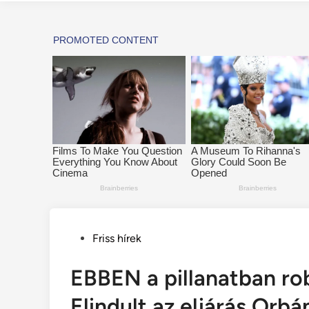
Posted
Friss hírek
in
EBBEN a pillanatban rob
Elindult az eljárás Orbán