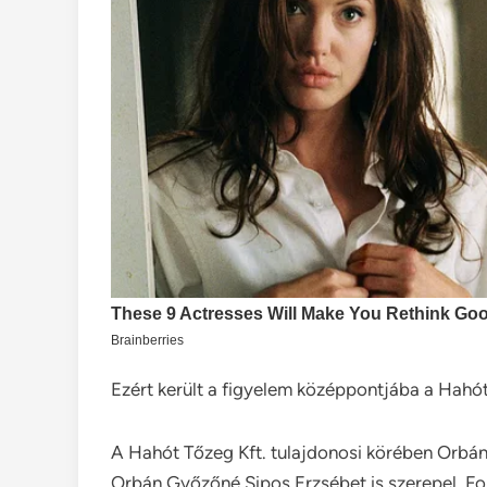
Ezért került a figyelem középpontjába a Hahót
A Hahót Tőzeg Kft. tulajdonosi körében Orbán
Orbán Győzőné Sipos Erzsébet is szerepel. Fon