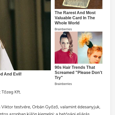
 Tőzeg Kft.
 Viktor testvére, Orbán Győző, valamint édesanyjuk,
tos azonban külön kiemelni: a hatósági eljárás