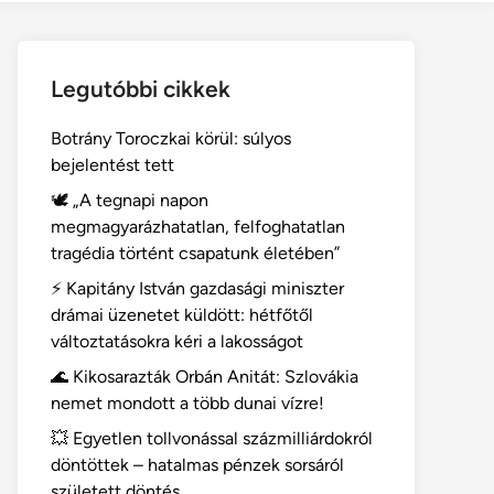
Legutóbbi cikkek
Botrány Toroczkai körül: súlyos
bejelentést tett
🕊️ „A tegnapi napon
megmagyarázhatatlan, felfoghatatlan
tragédia történt csapatunk életében”
⚡ Kapitány István gazdasági miniszter
drámai üzenetet küldött: hétfőtől
változtatásokra kéri a lakosságot
🌊 Kikosarazták Orbán Anitát: Szlovákia
nemet mondott a több dunai vízre!
💥 Egyetlen tollvonással százmilliárdokról
döntöttek – hatalmas pénzek sorsáról
született döntés