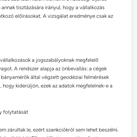
nnak tisztázására irányul, hogy a vállalkozás
atkozó előírásokat. A vizsgálat eredménye csak az
avállalkozások a jogszabályoknak megfelelő
agot. A rendszer alapja az önbevallás: a cégek
es bányamérők által végzett geodéziai felmérések
, hogy kiderüljön, ezek az adatok megfelelnek-e a
y folytatását
m zárultak le, ezért szankciókról sem lehet beszélni.