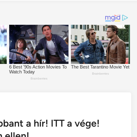
bant a hír! ITT a vége!
 ellen!