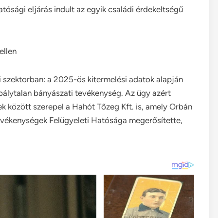
hatósági eljárás indult az egyik családi érdekeltségű
ellen
i szektorban: a 2025-ös kitermelési adatok alapján
bálytalan bányászati tevékenység. Az ügy azért
ek között szerepel a Hahót Tőzeg Kft. is, amely Orbán
evékenységek Felügyeleti Hatósága megerősítette,