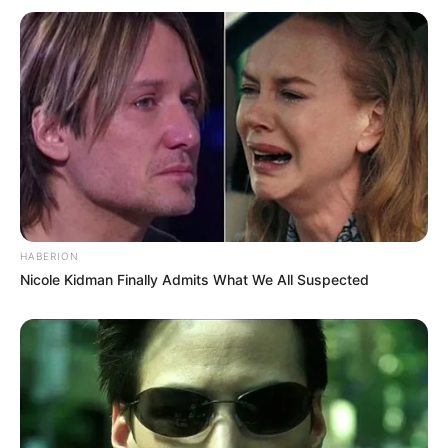
Mindenki ugyanarra kíváncsi: mi az igazság? És
mikor derül ki végre minden?
Egy dolog biztos: ez a történet még korántsem ért
véget.
HABERION
Nicole Kidman Finally Admits What We All Suspected