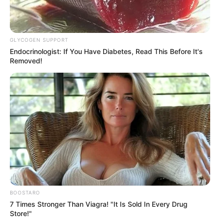
GLYCOGEN SUPPORT
Endocrinologist: If You Have Diabetes, Read This Before It's
Removed!
BOOSTARO
7 Times Stronger Than Viagra! "It Is Sold In Every Drug
Store!"