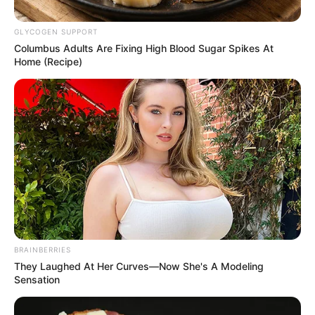
Posted
Friss hírek
GLYCOGEN SUPPORT
Columbus Adults Are Fixing High Blood Sugar Spikes At
in
Home (Recipe)
DÖBBENETES FORDULAT!
TITOKZATOS BOTRÁNY RÁZZA
MEG AZ EGYIK ISMERT
POLITIKUST
by
Szerző
•
April 27, 2026
BRAINBERRIES
They Laughed At Her Curves—Now She's A Modeling
Sensation