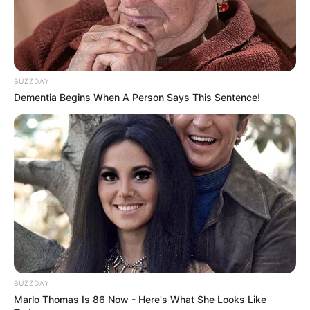
A közösségi médiában percek alatt elindult a
találgatás. Egyesek szerint egy régóta húzódó
konfliktus állhat a háttérben, míg mások úgy vélik,
hogy egy hirtelen fordulat vezetett a mostani
BUZZDAY
helyzethez. Az azonban mindenki számára
Dementia Begins When A Person Says This Sentence!
egyértelmű, hogy ez az ügy nem hétköznapi.
BUZZDAY
Marlo Thomas Is 86 Now - Here's What She Looks Like