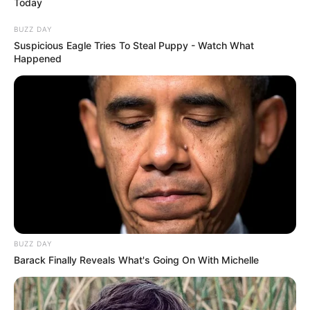
Today
BUZZ DAY
Suspicious Eagle Tries To Steal Puppy - Watch What
Happened
Sokan megdöbbenve fogadták a híreket, és egyre
többen követelik, hogy tiszta vizet öntsenek a
BUZZ DAY
pohárba. A kommentek között sorra jelennek meg a
Barack Finally Reveals What's Going On With Michelle
kérdések: mi történt valójában? Ki állhat az ügy
mögött? És ami talán a legfontosabb: milyen