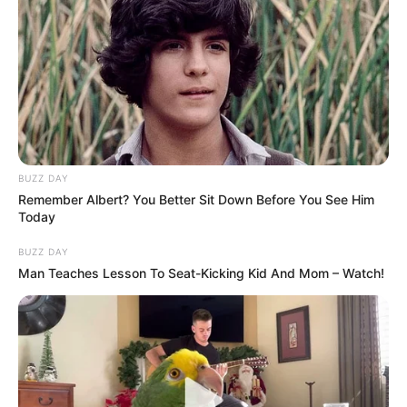
következmények várhatók?
Bár hivatalos megerősítés egyelőre nem érkezett, a
történet súlya miatt már most hatalmas figyelem
irányul rá. Elemzők szerint az ilyen helyzetek
könnyen eszkalálódhatnak, különösen akkor, ha
újabb részletek kerülnek napvilágra.
BUZZ DAY
Remember Albert? You Better Sit Down Before You See Him
A politikai életben nem ritkák a váratlan fordulatok,
Today
de az ilyen jellegű ügyek mindig különösen nagy
BUZZ DAY
visszhangot váltanak ki. Egyetlen kiszivárgott
Man Teaches Lesson To Seat-Kicking Kid And Mom – Watch!
információ is elegendő lehet ahhoz, hogy lavinát
indítson el – és úgy tűnik, most pontosan ez történt.
A háttérben zajló eseményekről egyre több pletyka
kering, de egyelőre nehéz megkülönböztetni a