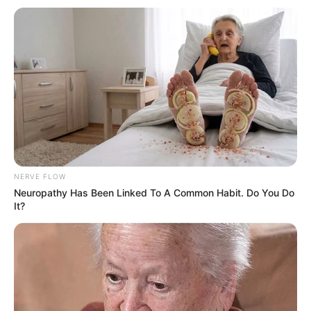
Az elmúlt órákban olyan információk kezdtek el
terjedni, amelyek szó szerint felrobbantották az
internetet. Egy ismert politikus neve került a
figyelem középpontjába, miután kiszivárgott
részletek egy eddig teljesen ismeretlen ügyről.
NERVE FLOW
Neuropathy Has Been Linked To A Common Habit. Do You Do
It?
A történet egyelőre tele van kérdőjelekkel, de az
biztos, hogy a háttérben valami komoly dolog
zajlik. Több forrás is arról számolt be, hogy az
események gyors ütemben bontakoznak ki, és akár
komoly következményei is lehetnek.