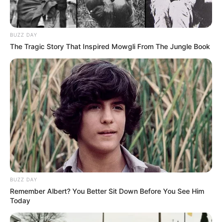
BUZZ DAY
The Tragic Story That Inspired Mowgli From The Jungle Book
BUZZ DAY
Remember Albert? You Better Sit Down Before You See Him
Today