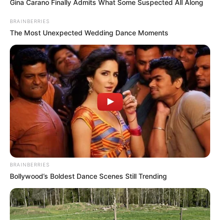
Gina Carano Finally Admits What Some Suspected All Along
BRAINBERRIES
The Most Unexpected Wedding Dance Moments
BRAINBERRIES
Bollywood’s Boldest Dance Scenes Still Trending