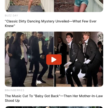
BUZZ DAY
“Classic Dirty Dancing Mystery Unveiled—What Few Ever
Tagadta a gyűlöletkeltéstSzijjártó szerint a Fidesz
Knew"
nem épített gyűlöletre, hanem minden magyarért
dolgozott, politikai hovatartozástól függetlenül.
Azt mondta, a kormányról kialakult negatív kép
nem a saját politikájukból fakad, hanem abból,
hogy egyesek visszaéltek a helyzettel. Arra a
kérdésre, mit gondol a fideszes médiában látott
hangnemről, úgy reagált, hogy nem követi a
híreket, mertaz megöli a lelket.„Személyesen
rosszul érint, hogy gyűlöletkeltéssel vádol egy
BRAINBERRIES
közösséget, aminek én is része vagyok”A Rogán
The Music Cut To "Baby Got Back"—Then Her Mother-In-Law
Antalt érintő kérdésre azt mondta, hogyRogánt
Stood Up
nem úgy ismeri, mint aki gyűlölettevékenységet