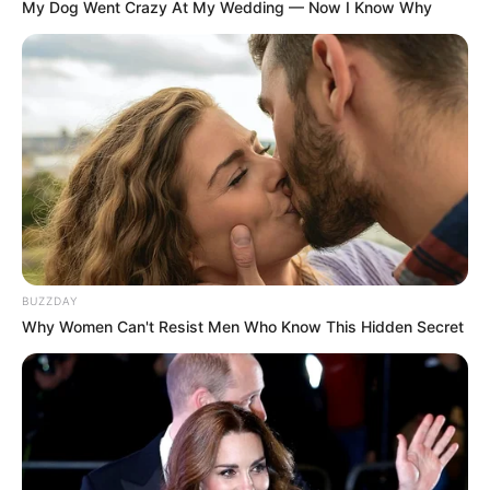
My Dog Went Crazy At My Wedding — Now I Know Why
BUZZDAY
Why Women Can't Resist Men Who Know This Hidden Secret