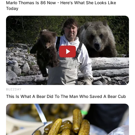
Marlo Thomas Is 86 Now - Here's What She Looks Like
Today
BUZZDAY
This Is What A Bear Did To The Man Who Saved A Bear Cub