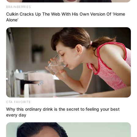
Magyar Péter a Parlamentben tartott
BRAINBERRIES
Culkin Cracks Up The Web With His Own Version Of ‘Home
sajtótájékoztatóján bejelentette, hogy az európai
Alone’
parlamenti képviselői tisztség és a magyar
országgyűlési képviselői mandátum
összeférhetetlen, ezért mielőtt átvenné a magyar
parlamenti mandátumát, megszünteti európai
parlamenti megbízatását – olvasható a
Mandineren.
Egy európai parlamenti képviselő mandátuma a
következő okokból szűnhet meg:
CTA FAVORITE
Why this ordinary drink is the secret to feeling your best
lemondás (a képviselő önkéntes döntése);
every day
mandátum visszavonása (nemzeti okokból);
halál;