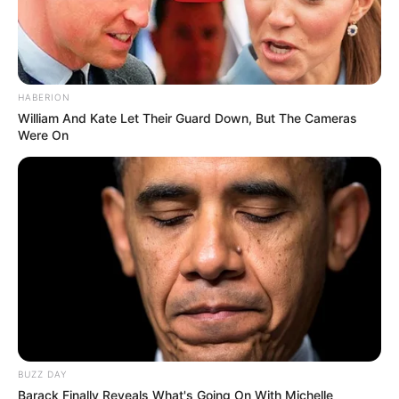
HABERION
William And Kate Let Their Guard Down, But The Cameras
Were On
BUZZ DAY
Barack Finally Reveals What's Going On With Michelle