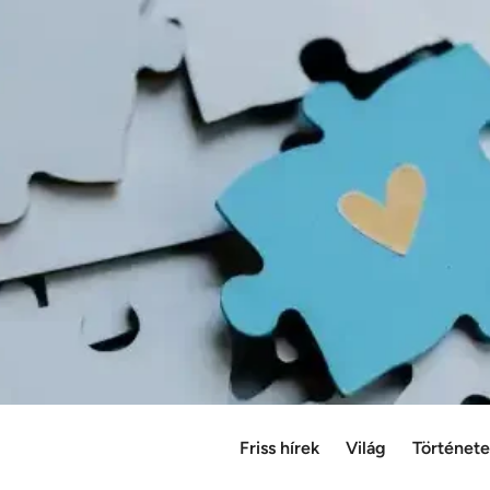
Friss hírek
Világ
Történet