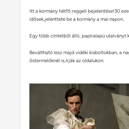
Itt a kormány hétfő reggeli bejelentése!30 eze
idősek,jelenttete be a kormány a mai napon.
Egy több címletből álló, papíralapú utalványt
Beváltható lesz majd vidéki kisboltokban, a n
őstermelőknél is,írják az oldalukon: