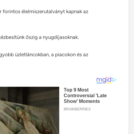
r forintos élelmiszerutalványt kapnak az
 kézbesítünk őszig a nyugdíjasoknak.
agyobb üzletláncokban, a piacokon és az