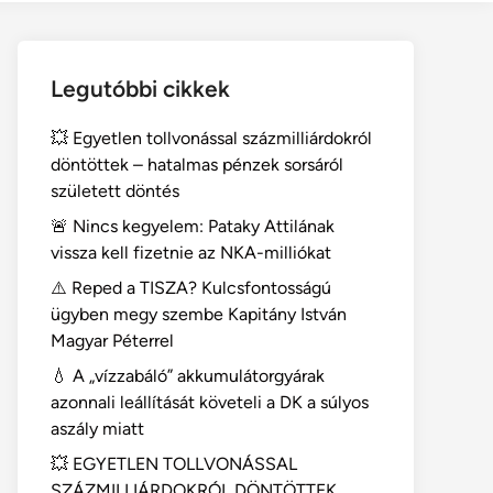
Legutóbbi cikkek
💥 Egyetlen tollvonással százmilliárdokról
döntöttek – hatalmas pénzek sorsáról
született döntés
🚨 Nincs kegyelem: Pataky Attilának
vissza kell fizetnie az NKA-milliókat
⚠️ Reped a TISZA? Kulcsfontosságú
ügyben megy szembe Kapitány István
Magyar Péterrel
💧 A „vízzabáló” akkumulátorgyárak
azonnali leállítását követeli a DK a súlyos
aszály miatt
💥 EGYETLEN TOLLVONÁSSAL
SZÁZMILLIÁRDOKRÓL DÖNTÖTTEK