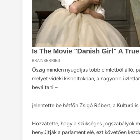
Őszig minden nyugdíjas több címletből álló, pa
melyet vidéki kisboltokban, a nagyobb üzletlá
beváltani –
jelentette be hétfőn Zsigó Róbert, a Kulturális
Hozzátette, hogy a szükséges jogszabályok m
benyújtják a parlament elé, ezt követően kez