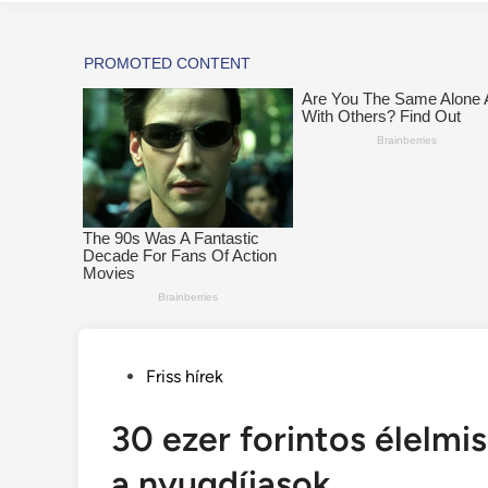
Posted
Friss hírek
in
30 ezer forintos élelmi
a nyugdíjasok