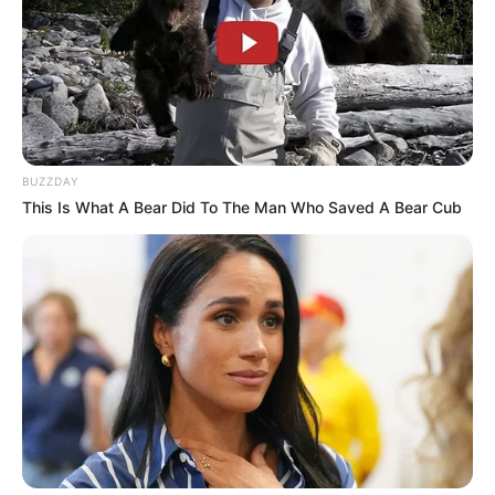
BUZZDAY
This Is What A Bear Did To The Man Who Saved A Bear Cub