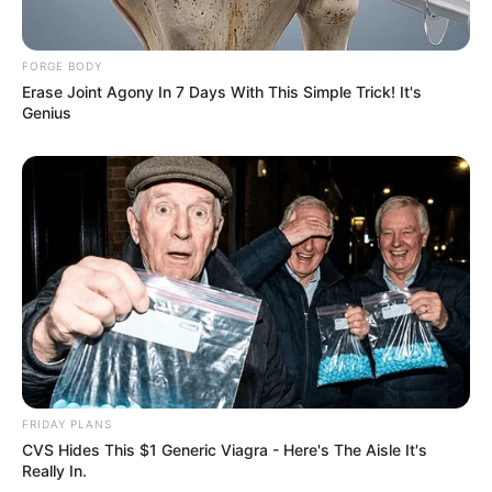
FORGE BODY
Erase Joint Agony In 7 Days With This Simple Trick! It's
Genius
FRIDAY PLANS
CVS Hides This $1 Generic Viagra - Here's The Aisle It's
Really In.