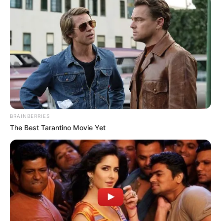
BRAINBERRIES
The Best Tarantino Movie Yet
Magyar Péter, a TISZA Párt elnöke és egykori
politikai reménység, súlyos vádakkal találta
szemben magát volt párja,
Vogel Evelin részéről. A nő egy exkluzív interjúban
őszintén mesélt kapcsolatukról, szakításukról és a