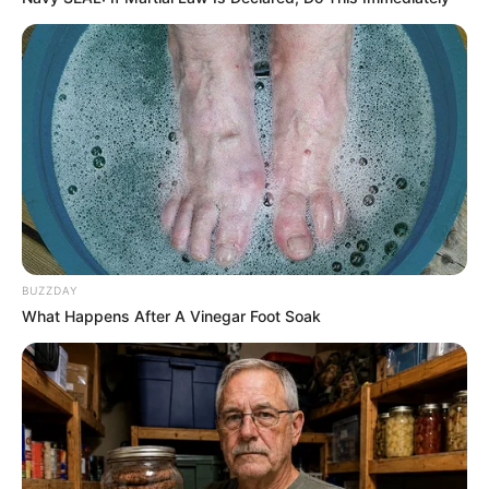
BUZZDAY
What Happens After A Vinegar Foot Soak