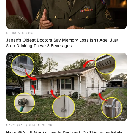
NEUROMIND PRO
Japan's Oldest Doctors Say Memory Loss Isn't Age: Just
Stop Drinking These 3 Beverages
NAVY SEAL'S BUG IN GUIDE
Navy SEAL: If Martial Law Is Declared, Do This Immediately