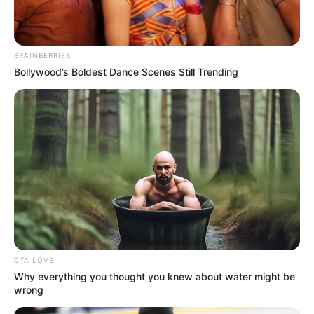
politikai élet hátterében zajló eseményekről.
Evelin nemcsak személyes tapasztalatait osztotta
BRAINBERRIES
meg, hanem mélyen beleláttatott Magyar Péter
Bollywood’s Boldest Dance Scenes Still Trending
politikai ambícióinak alakulásába is, mely során
komoly kérdéseket vetett fel a politikus
bátorságával és tisztességével kapcsolatban. „Ő
alapvetően nem bátor ember, ő az az ember, aki
feltett mindent egy lapra. Neki nem volt
elképzelése, meggyőződése, ő nem akart változást
az országban. ‘
CTA LOVE
Why everything you thought you knew about water might be
wrong