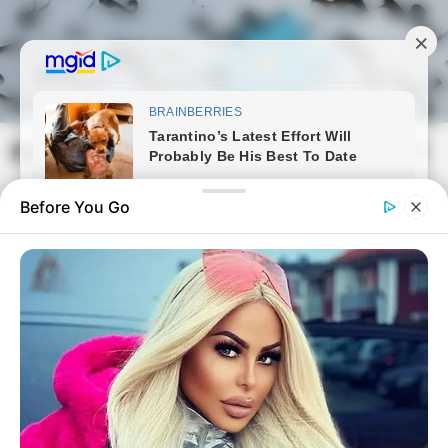
Skip
to
content
Magyarmozaik.com
Mai
Men
Before You Go