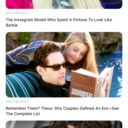
BRAINBERRIES
Posted
Friss hírek
The Instagram Model Who Spent A Fortune To Look Like
in
Barbie
MOST ÉRKEZETT! KÉSZ ITT A
VÉGE..! Vogel Evelin MA ESTE
ledobta az atomot Magyar
Péterről: – DRÁMAI RÉSZLETEK:
by
Szerző
•
September 14, 2025
BRAINBERRIES
Remember Them? These '90s Couples Defined An Era—See
The Complete List