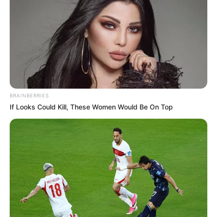
BRAINBERRIES
If Looks Could Kill, These Women Would Be On Top
Orbán Viktor vereség esetén ezt tenné? Egy