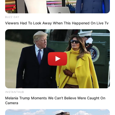
BUZZ DAY
Viewers Had To Look Away When This Happened On Live Tv
INSTANTHUB
Melania Trump Moments We Can't Believe Were Caught On
Camera