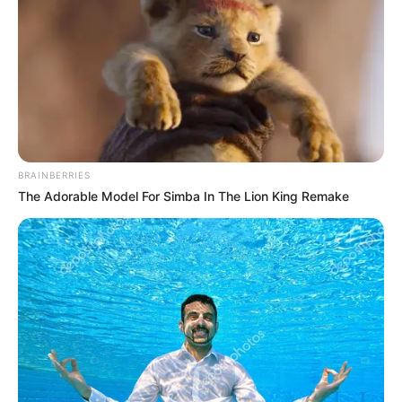
szerint az elemző ezt tartotta a beszélgetés
végének igazi „csattanójának”.
BRAINBERRIES
The Adorable Model For Simba In The Lion King Remake