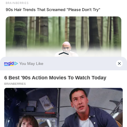
BRAINBERRIES
90s Hair Trends That Screamed "Please Don't Try"
CTA LOVE
Why everything you thought you knew about water might be
wrong
BRAINBERRIES
Take A Look At Demi Moore's Most Iconic And Provocative
Roles