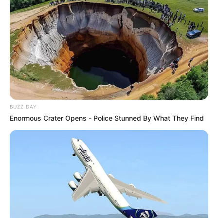
BUZZ DAY
Enormous Crater Opens - Police Stunned By What They Find