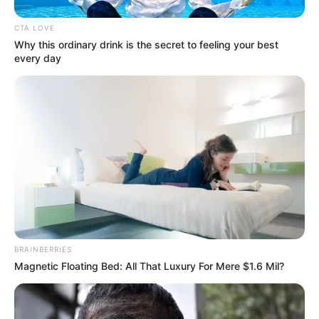
CTA LOVE
Why this ordinary drink is the secret to feeling your best
every day
2. Nem ez az első, hogy a hatalomátadás szóba
kerültAzért lett ekkora visszhangja ennek a
mondatnak, mert Orbán Viktor korábban jóval
BRAINBERRIES
keményebb hangsúllyal beszélt a kérdésről.
Magnetic Floating Bed: All That Luxury For Mere $1.6 Mil?
A 24.hu felidézte, hogy egy 2025 augusztusi
interjúban azt mondta: „Nem adhatom át a