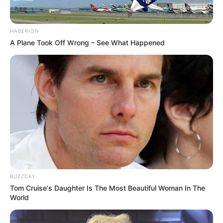
HABERION
A Plane Took Off Wrong – See What Happened
BUZZDAY
Tom Cruise's Daughter Is The Most Beautiful Woman In The
World