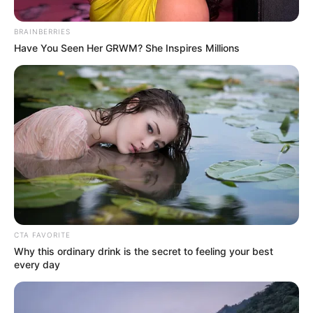
BRAINBERRIES
Posted
Friss hírek
Have You Seen Her GRWM? She Inspires Millions
in
Döntött Orbán Viktor : ezt lépi
meg a választás éjszakáján
vereség esetén
by
Szerző
•
April 6, 2026
CTA FAVORITE
Why this ordinary drink is the secret to feeling your best
every day