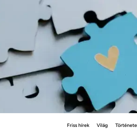
Friss hírek
Világ
Történet