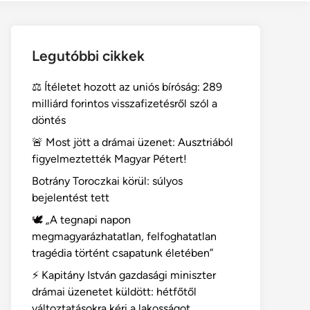
Legutóbbi cikkek
⚖️ Ítéletet hozott az uniós bíróság: 289
milliárd forintos visszafizetésről szól a
döntés
🚨 Most jött a drámai üzenet: Ausztriából
figyelmeztették Magyar Pétert!
Botrány Toroczkai körül: súlyos
bejelentést tett
🕊️ „A tegnapi napon
megmagyarázhatatlan, felfoghatatlan
tragédia történt csapatunk életében”
⚡ Kapitány István gazdasági miniszter
drámai üzenetet küldött: hétfőtől
változtatásokra kéri a lakosságot