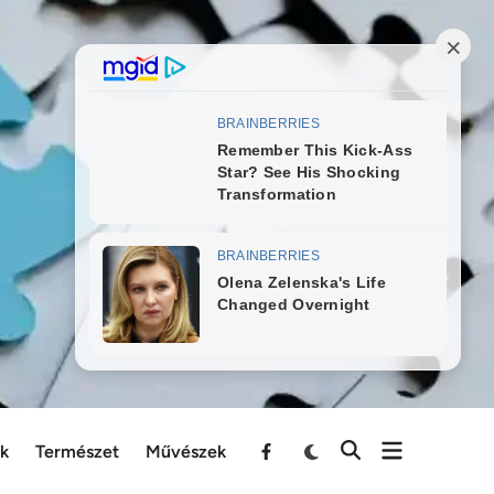
ek
Természet
Művészek
Menu
Item