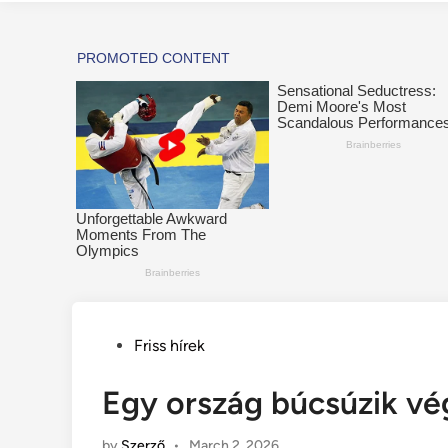
Posted
Friss hírek
in
Egy ország búcsúzik vé
by
Szerző
•
March 2, 2026