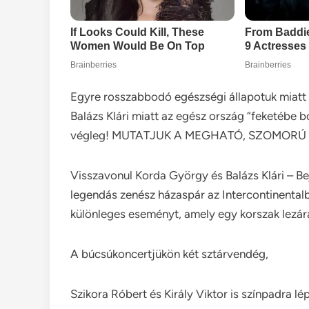
Egyre rosszabbodó egészségi állapotuk miatt 
Balázs Klári miatt az egész ország “feketébe bo
végleg! MUTATJUK A MEGHATÓ, SZOMORÚ
Visszavonul Korda György és Balázs Klári – Bej
legendás zenész házaspár az Intercontinentalb
különleges eseményt, amely egy korszak lezárá
A búcsúkoncertjükön két sztárvendég,
Szikora Róbert és Király Viktor is színpadra