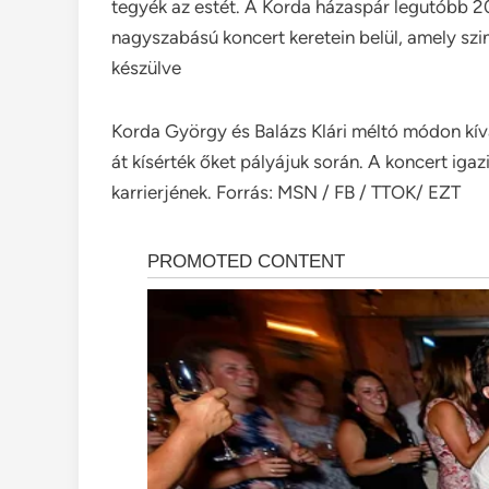
tegyék az estét. A Korda házaspár legutóbb 2
nagyszabású koncert keretein belül, amely szin
készülve
Korda György és Balázs Klári méltó módon kív
át kísérték őket pályájuk során. A koncert iga
karrierjének. Forrás: MSN / FB / TTOK/ EZT