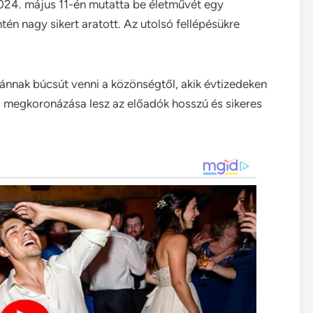
024. május 11-én mutatta be életművét egy
tén nagy sikert aratott. Az utolsó fellépésükre
ánnak búcsút venni a közönségtől, akik évtizedeken
zi megkoronázása lesz az előadók hosszú és sikeres