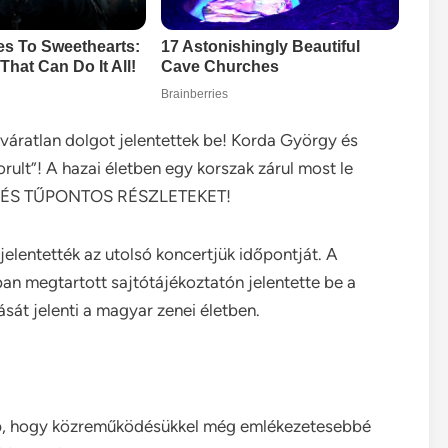
váratlan dolgot jelentettek be! Korda György és
rult”! A hazai életben egy korszak zárul most le
 ÉS TŰPONTOS RÉSZLETEKET!
elentették az utolsó koncertjük időpontját. A
an megtartott sajtótájékoztatón jelentette be a
sát jelenti a magyar zenei életben.
 lép, hogy közreműködésükkel még emlékezetesebbé