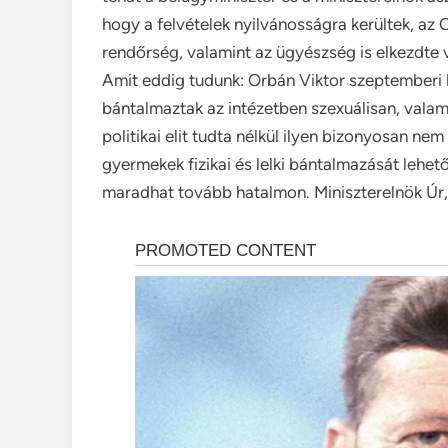
hogy a felvételek nyilvánosságra kerültek, az 
rendőrség, valamint az ügyészség is elkezdte 
Amit eddig tudunk: Orbán Viktor szeptemberi
bántalmaztak az intézetben szexuálisan, valami
politikai elit tudta nélkül ilyen bizonyosan ne
gyermekek fizikai és lelki bántalmazását lehe
maradhat tovább hatalmon. Miniszterelnök Úr,