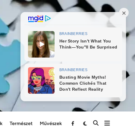
ek
Természet
Művészek
Menu
Item