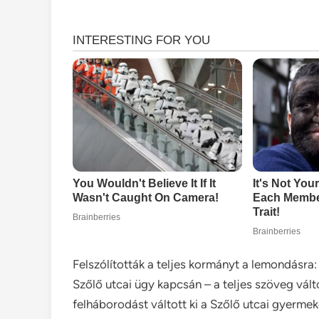
Felszólították a teljes kormányt a lemondásra
Szőlő utcai ügy kapcsán – a teljes szöveg vál
felháborodást váltott ki a Szőlő utcai gyermek