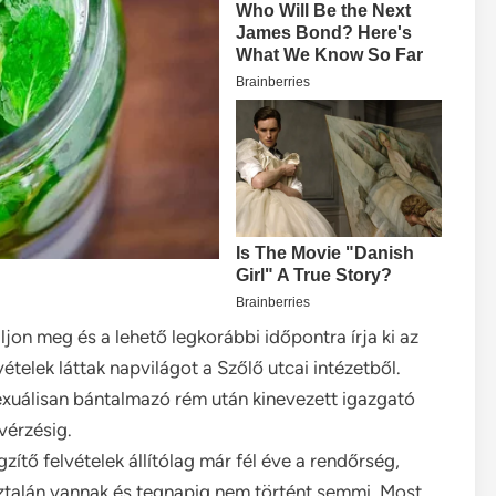
ljon meg és a lehető legkorábbi időpontra írja ki az
ételek láttak napvilágot a Szőlő utcai intézetből.
zexuálisan bántalmazó rém után kinevezett igazgató
vérzésig.
ítő felvételek állítólag már fél éve a rendőrség,
sztalán vannak és tegnapig nem történt semmi. Most,