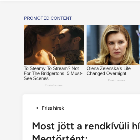
Posted
Friss hírek
in
Most jött a rendkívüli h
Megtörtént: