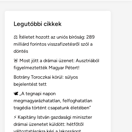
Legutóbbi cikkek
⚖️ Ítéletet hozott az uniós bíróság: 289
milliárd forintos visszafizetésről szól a
döntés
🚨 Most jött a drámai üzenet: Ausztriából
figyelmeztették Magyar Pétert!
Botrány Toroczkai körül: súlyos
bejelentést tett
🕊️ „A tegnapi napon
megmagyarázhatatlan, felfoghatatlan
tragédia történt csapatunk életében”
⚡ Kapitány István gazdasági miniszter
drámai üzenetet küldött: hétfőtől
változtatásokra kéri a lakosságot