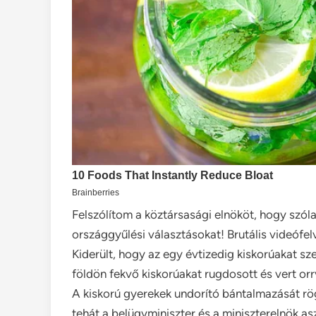
Felszólítom a köztársasági elnököt, hogy szóla
országgyűlési választásokat! Brutális videófelv
Kiderült, hogy az egy évtizedig kiskorúakat s
földön fekvő kiskorúakat rugdosott és vert orr
A kiskorú gyerekek undorító bántalmazását rögz
tehát a belügyminiszter és a miniszterelnök a