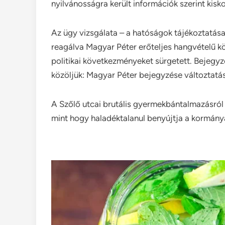
nyilvánosságra került információk szerint kisk
Az ügy vizsgálata – a hatóságok tájékoztatása
reagálva Magyar Péter erőteljes hangvételű 
politikai következményeket sürgetett. Bejegyzé
közöljük: Magyar Péter bejegyzése változtatás 
A Szőlő utcai brutális gyermekbántalmazásról 
mint hogy haladéktalanul benyújtja a kormán