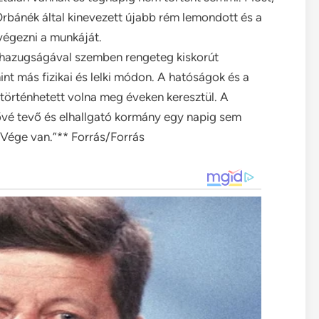
Orbánék által kinevezett újabb rém lemondott és a
végezni a munkáját.
 hazugságával szemben rengeteg kiskorút
nt más fizikai és lelki módon. A hatóságok és a
m történhetett volna meg éveken keresztül. A
tővé tevő és elhallgató kormány egy napig sem
Vége van.”** Forrás/Forrás