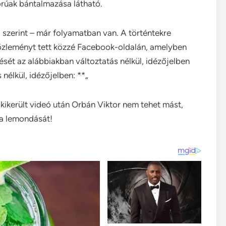
orúak bántalmazása látható.
 szerint – már folyamatban van. A történtekre
közleményt tett közzé Facebook-oldalán, amelyben
sét az alábbiakban változtatás nélkül, idézőjelben
nélkül, idézőjelben: **„
kikerült videó után Orbán Viktor nem tehet mást,
ya lemondását!