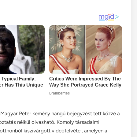
: Magyar Péter kemény hangú bejegyzést tett közzé a
toztatás nélkül olvasható. Komoly társadalmi
otthonból kiszivárgott videófelvétel, amelyen a