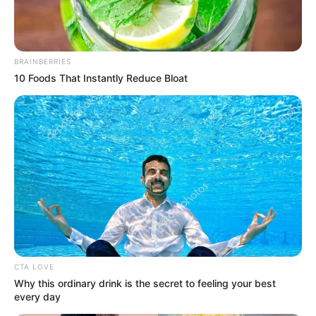
BRAINBERRIES
10 Foods That Instantly Reduce Bloat
Végre révbe ért Zsófi? Az elmúlt közel három
évben a Reggeli egykori háziasszonyát egymás
után érték a szívszaggató magánéleti csalódások.
2021 januárjában egy könnyekkel teli interjúban
jelentette be, hogy gyermeke édesapjával Zsolttal
CTA LOVE
négy és fél év házasság után elválnak.
Why this ordinary drink is the secret to feeling your best
every day
Alig egy év múlva a műsorvezető már Shane Tusup