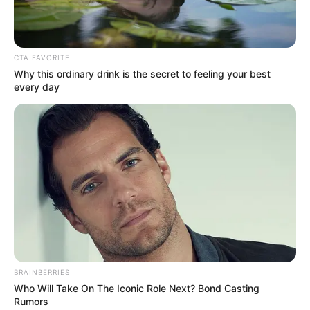
hazánkban. Ő lehet a titokzatos úriember:
Végre révbe ért Zsófi? Az elmúlt közel három
CTA FAVORITE
évben a Reggeli egykori háziasszonyát egymás
Why this ordinary drink is the secret to feeling your best
után érték a szívszaggató magánéleti csalódások.
every day
2021 januárjában egy könnyekkel teli interjúban
jelentette be, hogy gyermeke édesapjával Zsolttal
négy és fél év házasság után elválnak.
BRAINBERRIES
Who Will Take On The Iconic Role Next? Bond Casting
Rumors