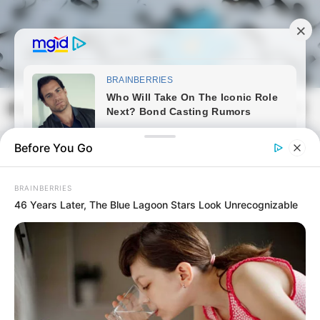
Skip
to
content
Magyarmozaik.com
Mai
Men
Before You Go
BRAINBERRIES
46 Years Later, The Blue Lagoon Stars Look Unrecognizable