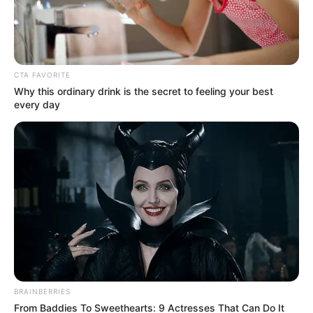
Posted
Friss hírek
in
Szabó Zsófi végre megmutatta
CTA FAVORITE
idős milliárdos kedvesét!
Why this ordinary drink is the secret to feeling your best
every day
Lehidalsz, ha meglátod, hogy ki
Ő:
by
Szerző
•
February 28, 2026
BRAINBERRIES
From Baddies To Sweethearts: 9 Actresses That Can Do It