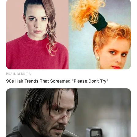
szerelmeként tervezte a jövőt, ám eljegyzésük után
pár hónappal a kapcsolatnak vége szakadt.
Akkor úgy tűnt, a 34 éves celeb jó időre bezárja a
szívét, és minden szabadidejét a kisfiának szenteli.
Így is történt, de a szívnek nem lehet parancsolni: a
Blikk információi szerint Szabó Zsófi mert újra
nyitni és egy ideje újra közel engedett magához
BRAINBERRIES
egy férfit.
90s Hair Trends That Screamed "Please Don't Try"