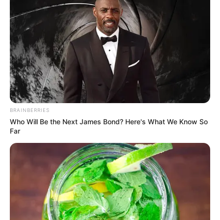
BRAINBERRIES
Who Will Be the Next James Bond? Here's What We Know So
Far