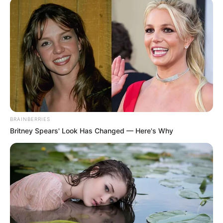
Találkozgatni kezdtek, külföldre is utaztak, hogy
még jobban megismerhessék egymást. Nem ilyen
férfit képzeltek mellé. Zsófi láthatóan nagyon
boldog.
Igaz, elsőre nem egy ilyen férfit képzeltem volna
mellé, hiszen új párja láthatóan idősebb nála, de az
tény, hogy a tenyerén hordozza őt, elhalmozza
BRAINBERRIES
minden földi jóval – árulta el az informátor. A Blikk
Britney Spears' Look Has Changed — Here's Why
munkatársai azt is kiderítették, hogy ki a titokzatos
férfi.
Az információk szerint egy tehetős külföldi
üzletemberről van szó, akinek Magyarországon is
vannak érdekeltségei, így gyakran megfordul