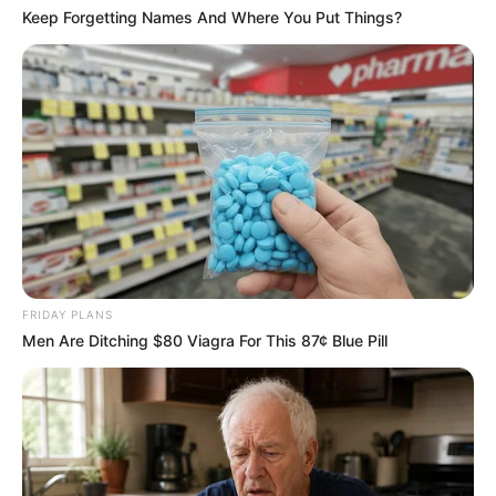
Keep Forgetting Names And Where You Put Things?
FRIDAY PLANS
Men Are Ditching $80 Viagra For This 87¢ Blue Pill