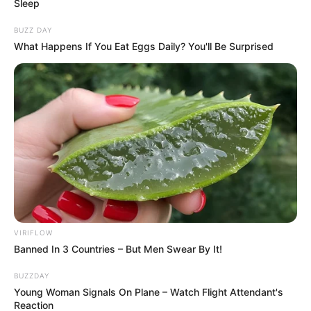
Sleep
A vita valószínűleg még messze nem ért véget.
BUZZ DAY
What Happens If You Eat Eggs Daily? You'll Be Surprised
VIRIFLOW
Banned In 3 Countries – But Men Swear By It!
BUZZDAY
Young Woman Signals On Plane – Watch Flight Attendant's
Reaction