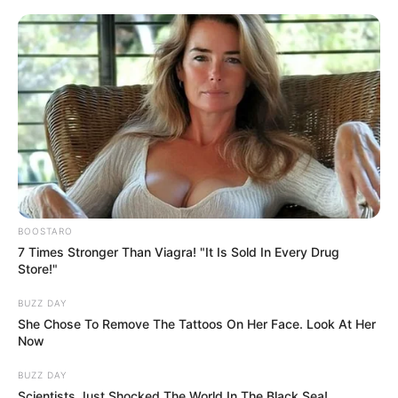
BOOSTARO
7 Times Stronger Than Viagra! "It Is Sold In Every Drug
Store!"
BUZZ DAY
She Chose To Remove The Tattoos On Her Face. Look At Her
Now
BUZZ DAY
Scientists Just Shocked The World In The Black Sea!