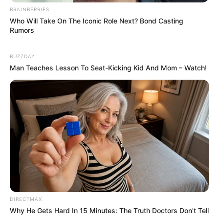
BRAINBERRIES
Túláraztott megbízások,
Who Will Take On The Iconic Role Next? Bond Casting
indokolatlan kifizetések,
Rumors
közpénzek eltűnése — súlyos
BUZZDAY
vádakat fogalmazott meg
Man Teaches Lesson To Seat-Kicking Kid And Mom – Watch!
Felföldi József levelében nem finomkodott:
hosszasan sorolta, milyen jelenségek vezettek oda,
hogy a magyar társadalom egy részében óriási
indulatokat vált ki a luxus látványa. Szerinte az
emberek nem az 5 milliós órát irigylik, hanem azt
érzik, hogy:
– bizonyos szereplők olyan pénzekből élnek
fényűzően,– amelyek végső soron a közpénzek
DIRECTMAX
Why He Gets Hard In 15 Minutes: The Truth Doctors Don't Tell
„elszivárgásából” származnak,– miközben az