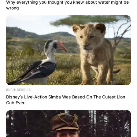
Why everything you thought you knew about water might be
wrong
„Rólam még nem írt sohasem
Hadházy Ákos…” – és ezzel meg
is kezdődött a lavina
BRAINBERRIES
Disney’s Live-Action Simba Was Based On The Cutest Lion
A debreceni milliárdos levelében keményen
Cub Ever
fogalmazott. A bejegyzés egyik legmeghatározóbb
mondata így szólt:
„Rólam még nem írt sohasem Hadházy Ákos. Se a