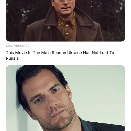
168 millió forintos autómról, se az órámról, se az
ingemről”
– jegyezte meg, majd rögtön hozzátette
a kérdést: ha valóban csak irigységről lenne szó,
akkor miért nem támadják őt is ugyanúgy?
BRAINBERRIES
Felföldi válasza egyszerű volt, mégis gyomrosként
This Movie Is The Main Reason Ukraine Has Not Lost To
hatott sokakra: szerinte
a különbség egyetlen szó:
Russia
önerő
.
A debreceni üzletember azt állítja, hogy míg
egyesek valódi piaci teljesítménnyel, sokéves
munkával és kockázattal jutnak vagyonhoz, addig
mások — ide sorolva Hajdú Pétert és körét is —
olyan rendszer kedvezményezettjei, ahol a siker és
a pénz nincs arányban a valós értékteremtéssel.