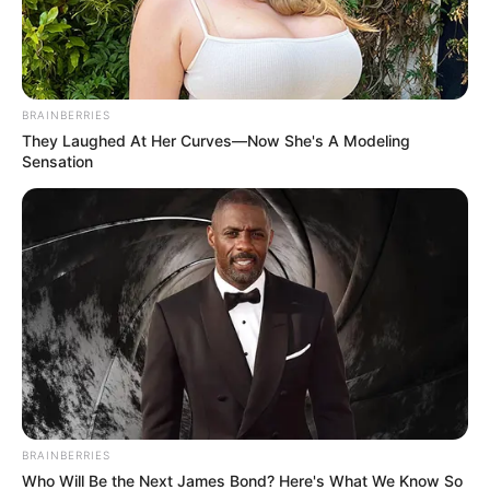
tízezrek lájkolták, amit mondott
BRAINBERRIES
They Laughed At Her Curves—Now She's A Modeling
Sensation
BRAINBERRIES
Who Will Be the Next James Bond? Here's What We Know So