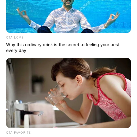
CTA LOVE
Why this ordinary drink is the secret to feeling your best
every day
Ritkán fordul elő, hogy egy üzletember nyílt
megszólalása ekkora hullámot kavarjon a
közösségi médiában, de most pontosan ez történt.
A debreceni milliárdos vállalkozó,
Felföldi
József
lényegében földbe döngölte
Hajdú
Péter
televíziós műsorvezetőt, miután az a Frizbi
CTA FAVORITE
egyik januári adásában panaszkodott a „luxizás”