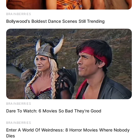
BRAINBERRIES
Posted
Friss hírek
Bollywood’s Boldest Dance Scenes Still Trending
in
Debreceni milliárdos durván
osztotta ki Hajdú Pétert –
néhány óra alatt tízezrek
lájkolták, amit mondott
by
Szerző
•
February 1, 2026
BRAINBERRIES
Dare To Watch: 6 Movies So Bad They're Good
BRAINBERRIES
Enter A World Of Weirdness: 8 Horror Movies Where Nobody
Dies