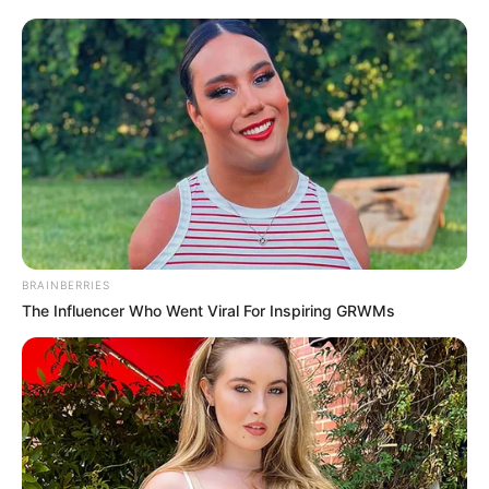
BRAINBERRIES
The Influencer Who Went Viral For Inspiring GRWMs
Debreceni milliárdos osztotta ki
Hajdú Pétert – néhány óra alatt