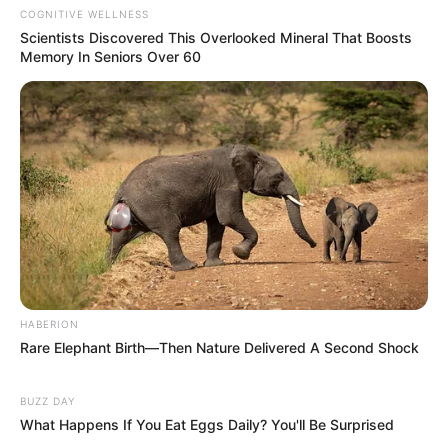
COGNITIVE WELLNESS
Scientists Discovered This Overlooked Mineral That Boosts
Memory In Seniors Over 60
HABERION
Rare Elephant Birth—Then Nature Delivered A Second Shock
BUZZ DAY
What Happens If You Eat Eggs Daily? You'll Be Surprised