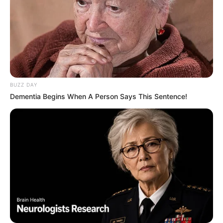
BUZZ DAY
Dementia Begins When A Person Says This Sentence!