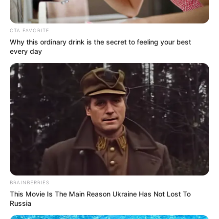
CTA FAVORITE
Why this ordinary drink is the secret to feeling your best
every day
A tragédia óta folymatosan a figyelem
középpontjában áll az ügy, és a történet még
mindig rengeteg kérdést vet fel. Jákli Mónika
BRAINBERRIES
halála után a temetés napján minden tekintet
This Movie Is The Main Reason Ukraine Has Not Lost To
Boráros Gáborra és Roderikre szegeződött, a
Russia
jelenlétük pedig többet mondott minden szónál.