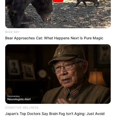
BUZZ DAY
Bear Approaches Cat: What Happens Next Is Pure Magic
COGNITIVE WELLNESS
Japan's Top Doctors Say Bra​in Fo​g Isn't Aging: Just Avoid