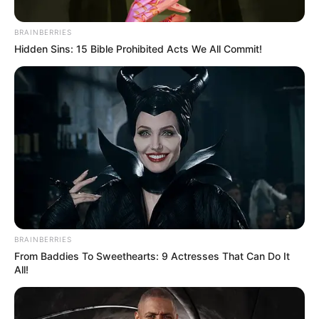
BRAINBERRIES
Posted
Friss hírek
Hidden Sins: 15 Bible Prohibited Acts We All Commit!
in
Rendkívüli! EZ történt Boráros
Gábor és Dobosi Roderik között
Jákli Mónika temetésén – Végig
érezhető volt a feszültség,
egyszer csak…
by
Szerző
•
January 31, 2026
BRAINBERRIES
From Baddies To Sweethearts: 9 Actresses That Can Do It
All!