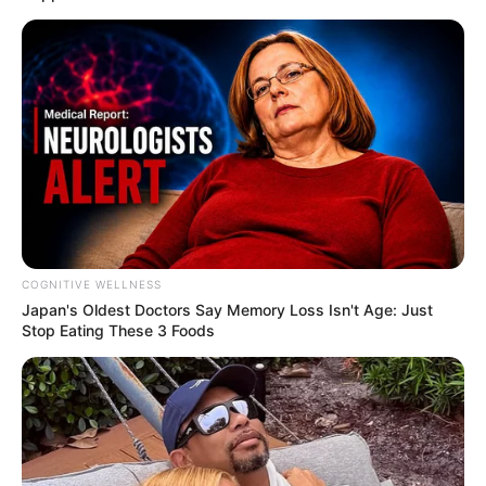
COGNITIVE WELLNESS
Japan's Oldest Doctors Say Me​mory Lo​ss Isn't Age: Just
Stop Eating These 3 Foods