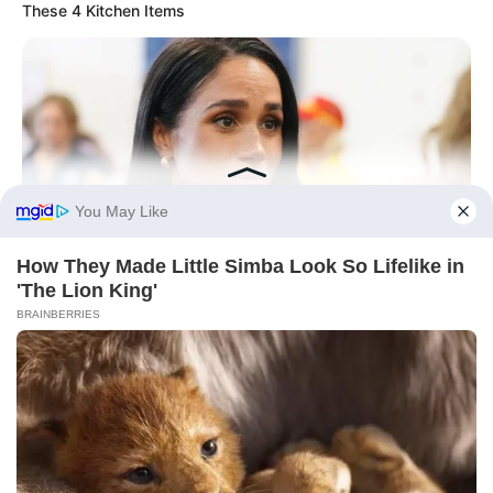
These 4 Kitchen Items
BUZZ DAY
Meghan Markle's Daughter All Grown Up — See Her Now!
HABERION
A Dying Polar Bear, A Brave Man… Then, The Unthinkable!