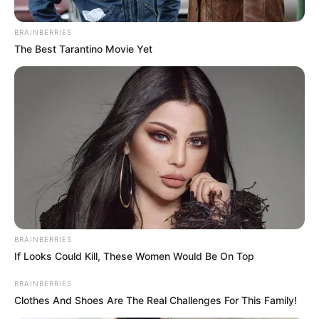
BRAINBERRIES
Posted
Friss hírek
The Best Tarantino Movie Yet
in
Megszakad a szív ! Előkerült a
legutolsó fotó Benedek Miklósról
és fiáról, Benedek Tiborról!
by
Szerző
•
January 13, 2026
BRAINBERRIES
If Looks Could Kill, These Women Would Be On Top
BRAINBERRIES
Clothes And Shoes Are The Real Challenges For This Family!