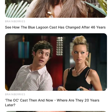
BRAINBERRIES
See How The Blue Lagoon Cast Has Changed After 46 Years
BRAINBERRIES
'The OC' Cast Then And Now - Where Are They 20 Years
Later?