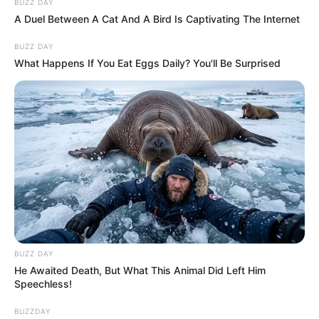
BUZZ DAY
A Duel Between A Cat And A Bird Is Captivating The Internet
BUZZ DAY
What Happens If You Eat Eggs Daily? You'll Be Surprised
BUZZ DAY
He Awaited Death, But What This Animal Did Left Him
Speechless!
BUZZDAY