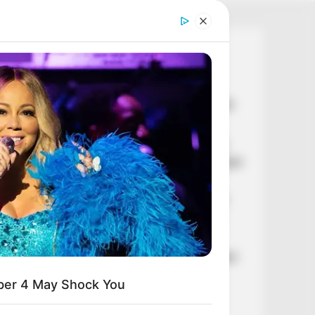
Legutóbbi cikkek
💧 VÍZVÉDELMI VITA: ÁDERÉK ÉS AZ
ORBÁN-KORMÁNY IS REAGÁLT LÁZÁR
KRITIKÁJÁRA
⚡ Gerendai Károly: nem akarunk mások
elől áramot elvenni – minden eshetőségre
felkészültünk
⚖️ Ítéletet hozott az uniós bíróság: 289
milliárd forintos visszafizetésről szól a
döntés
🚨 Most jött a drámai üzenet: Ausztriából
figyelmeztették Magyar Pétert!
ber 4 May Shock You
Botrány Toroczkai körül: súlyos
bejelentést tett