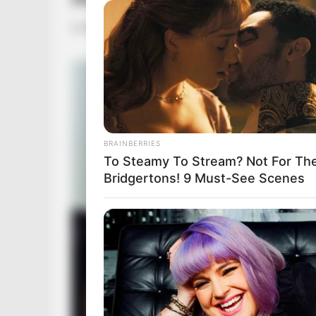
by
Szerző
•
January 11, 2026
BRAINBERRIES
To Steamy To Stream? Not For Th
Bridgertons! 9 Must-See Scenes