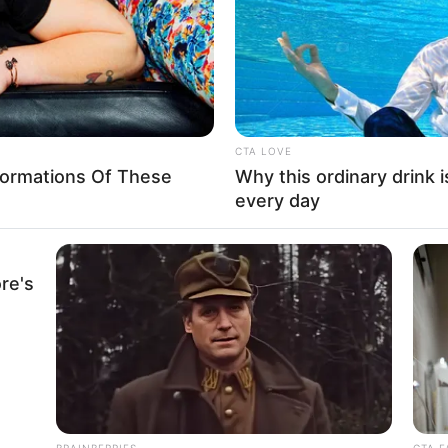
CTA LOVE
formations Of These
Why this ordinary drink i
every day
re's
BRAINBERRIES
CTA F