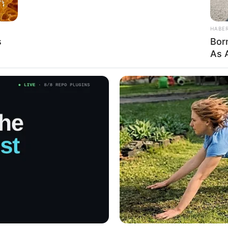
rül a véráramba, és elzárhatja a tüdő egyik artériáját,
lhoz vezethet.
HABE
s
Bor
As 