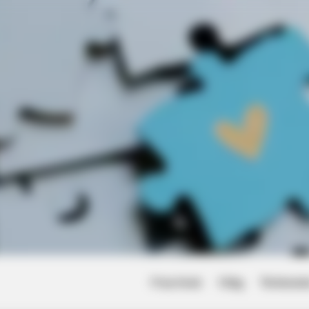
ires Millions
Friss hírek
Világ
Történet