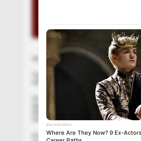
Hirtelen rosszul lett a műtét után, az élet
Tragikus hirtelenséggel elhunyt a 38 éves Y
esett át egy moszkvai magánklinikán.
Az egygyermekes édesanya – aki Oroszország
úgynevezett fenéknagyobbító műtétet (BBL) v
beavatkozás után röviddel azonban váratlan e
nem tudták megmenteni.
BRAINBERRIES
Where Are They Now? 9 Ex-Actor
Az orosz sajtó beszámolói szerint Yulia a be
Career Paths