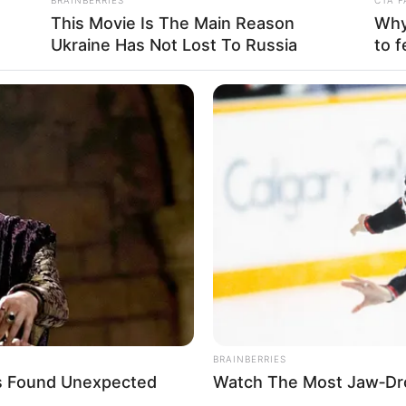
This Movie Is The Main Reason
Why 
Ukraine Has Not Lost To Russia
to f
ét már nem tudták megmenteni
ulia Burtseva, miután egy kozmetikai beavatkozáson
ban született, de Olaszországban élt – egy
állalt, amelynek költsége 4600 font volt. A
gészségügyi vészhelyzet alakult ki, az életét már
BRAINBERRIES
s Found Unexpected
Watch The Most Jaw‑Dr
avatkozás során kapott injekciókat követően hirtelen