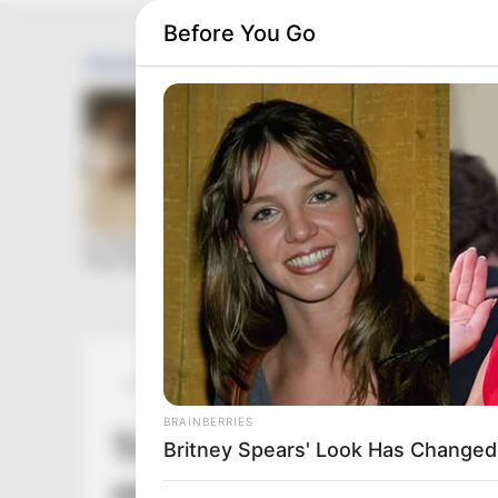
Before You Go
Posted
Friss hírek
in
BRAINBERRIES
Tragikusan meghalt egy
Britney Spears' Look Has Change
miután fenéknagyobbít