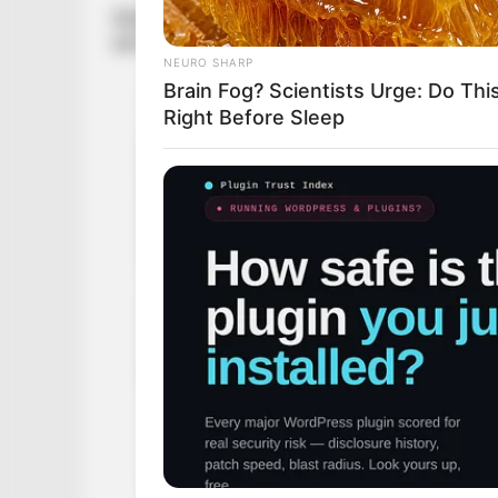
Zsírembólia akkor alakulhat ki, amikor zsír ke
ami súlyos légzési elégtelenséghez vagy halá
NEURO SHARP
Brain Fog? Scientists Urge: Do Thi
Right Before Sleep