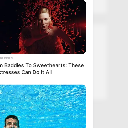
Kategóriák
Friss hírek
Művészek
BERRIES
m Baddies To Sweethearts: These
Természet
tresses Can Do It All
Történetek
Világ