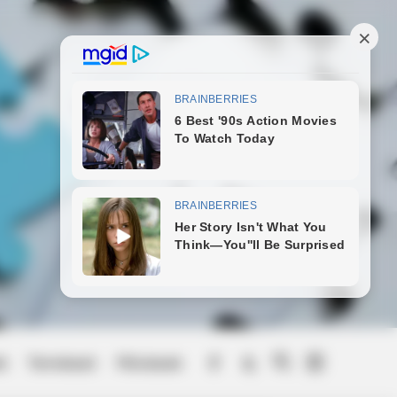
ek
Természet
Művészek
Menu
Item