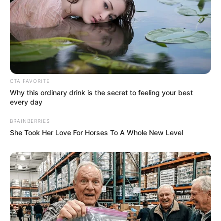
borospince és házimozi is található benne.
A család gyakran összegyűlik itt, például a színész
70. születésnapján, amikor Demi Moore is jelen
volt. Új feleség, új élet – és a betegség árnyéka. A
válás után Willis újra megházasodott: felesége
Emma Heming, akivel két kislányt nevelnek. Emma
CTA FAVORITE
őszintén vallott arról, mit jelent együtt élni a
Why this ordinary drink is the secret to feeling your best
demenciával: „
every day
BRAINBERRIES
A demencia nehéz. Nemcsak annak, aki szenved
She Took Her Love For Horses To A Whole New Level
tőle, hanem a szeretteinek is. Egy családi betegség,
amely mindenkit érint.”
A frontotemporális demencia komoly
beszédzavarokat és személyiségváltozást okoz, az
orvosi ellátás több szakterületet is igénybe vesz.
Emma elkötelezetten gondoskodik férjéről,