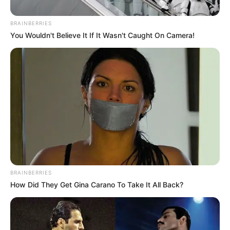
Posted
Friss hírek
BRAINBERRIES
You Wouldn't Believe It If It Wasn't Caught On Camera!
in
“Bruce itt hagyott minket”: Demi
Moore könnyeit nyeldesve most
közölte a tragikus hírt
by
Szerző
•
September 1, 2025
BRAINBERRIES
How Did They Get Gina Carano To Take It All Back?