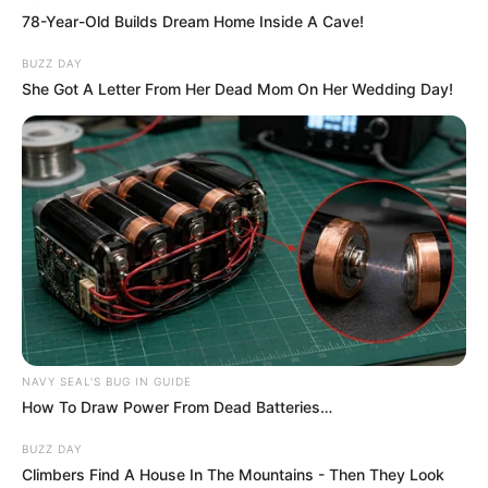
78-Year-Old Builds Dream Home Inside A Cave!
BUZZ DAY
She Got A Letter From Her Dead Mom On Her Wedding Day!
NAVY SEAL'S BUG IN GUIDE
How To Draw Power From Dead Batteries…
BUZZ DAY
Climbers Find A House In The Mountains - Then They Look