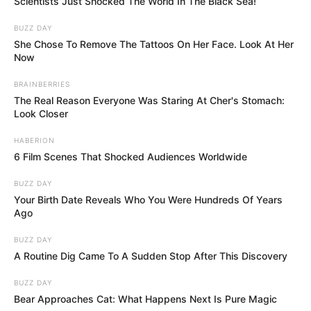
Scientists Just Shocked The World In The Black Sea!
BUZZ DAY
She Chose To Remove The Tattoos On Her Face. Look At Her
Now
BRAINBERRIES
The Real Reason Everyone Was Staring At Cher's Stomach:
Look Closer
HABERION
6 Film Scenes That Shocked Audiences Worldwide
BUZZ DAY
Your Birth Date Reveals Who You Were Hundreds Of Years
Ago
BUZZ DAY
A Routine Dig Came To A Sudden Stop After This Discovery
BUZZ DAY
Bear Approaches Cat: What Happens Next Is Pure Magic