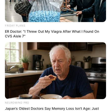
miközben próbálja megőrizni a család egységét és
méltóságát.
A rajongók reménykednek, a család kitart: Bruce
FRIDAY PLANS
Willis története nem csupán egy betegségről szól,
ER Doctor: "I Threw Out My Viagra After What I Found On
CVS Aisle 7"
hanem szeretetről, elkötelezettségről és arról,
hogyan maradhat együtt egy család a legnehezebb
időkben is.
NEUROMIND PRO
Japan's Oldest Doctors Say Memory Loss Isn't Age: Just