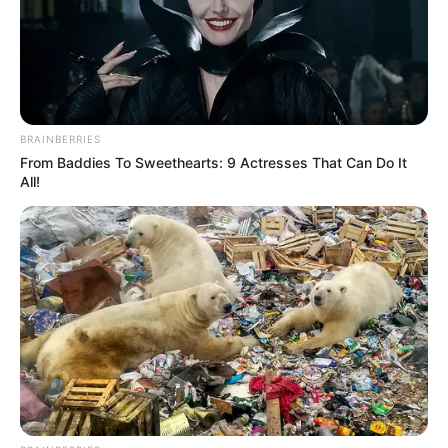
BRAINBERRIES
From Baddies To Sweethearts: 9 Actresses That Can Do It
All!