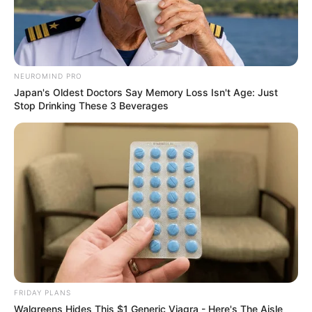
NEUROMIND PRO
Japan's Oldest Doctors Say Memory Loss Isn't Age: Just
Stop Drinking These 3 Beverages
FRIDAY PLANS
Walgreens Hides This $1 Generic Viagra - Here's The Aisle