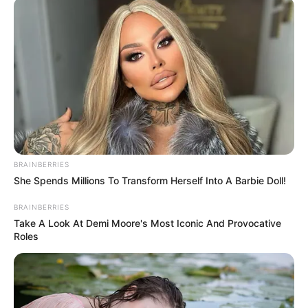
emberekért, akiket szeretsz” – mondta
megrendülten.
Egy videó, amely könnyeket csalt a szemekbe: Az
év elején Bruce Willis egy videóban mondott
köszönetet a kaliforniai tűzoltóknak. A megható
felvételt felesége, Emma Heming osztotta meg, és
hatalmas visszhangot váltott ki.
BRAINBERRIES
She Spends Millions To Transform Herself Into A Barbie Doll!
„Bruce soha nem mulasztja el megköszönni a
BRAINBERRIES
mentők munkáját” – írta Emma. Családja
Take A Look At Demi Moore's Most Iconic And Provocative
szeretetben tartja össze: Willis családja körében
Roles
tölti mindennapjait luxusvillájában, amelyet még
2019-ben vásároltak. A ház minden kényelmet
biztosít – több hálószoba, medence, szauna,