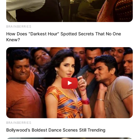
BRAINBERRIES
How Does "Darkest Hour" Spotted Secrets That No One
Knew?
A híres pár válása után is szoros kapcsolatban
maradt. Három lányukat közösen nevelték fel, és
BRAINBERRIES
Demi rendszeresen látogatja volt férjét: „Soha nem
Bollywood’s Boldest Dance Scenes Still Trending
gondoltam erre. Meglátogatom, mert ezt teszed az