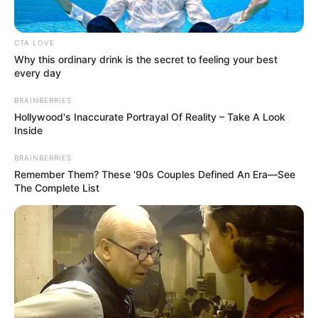
akik rendszeresen tájékoztatják a rajongókat az
állapotáról. A hollywoodi sztár frontotemporális
CTA LOVE
demenciában szenved, ami gyógyíthatatlan, és
Why this ordinary drink is the secret to feeling your best
emiatt fejezte be színészi karrierjét 2022-ben.
every day
BRAINBERRIES
A rajongók – különösen a nők – imádták ikonikus
Hollywood's Inaccurate Portrayal Of Reality – Take A Look
szerepeiben, például a Halálos csapda,
Inside
Armageddon vagy a Ponyvaregény című
BRAINBERRIES
filmekben. Bruce itthagyott minket – mondta
Remember Them? These '90s Couples Defined An Era—See
könnyek között Demi Moore. Egy nemrégiben
The Complete List
készült interjúban Bruce volt felesége, Demi Moore
megtörten beszélt a színész állapotáról: „Fizikailag
stabil állapotban van, de lelkileg már régóta nincs
velünk. Bruce itthagyott minket.”