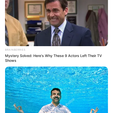
BRAINBERRIES
Mystery Solved: Here's Why These 9 Actors Left Their TV
Shows
A népszerű színész, Bruce Willis az utóbbi éveket
visszavonultan tölti. Ennek elsősorban súlyos
betegsége az oka, amellyel bátran küzd.
Az akciófilmek legendájáról családja gondoskodik,