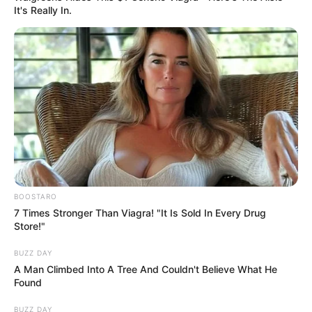
It's Really In.
BOOSTARO
7 Times Stronger Than Viagra! "It Is Sold In Every Drug
Store!"
BUZZ DAY
A Man Climbed Into A Tree And Couldn't Believe What He
Found
BUZZ DAY