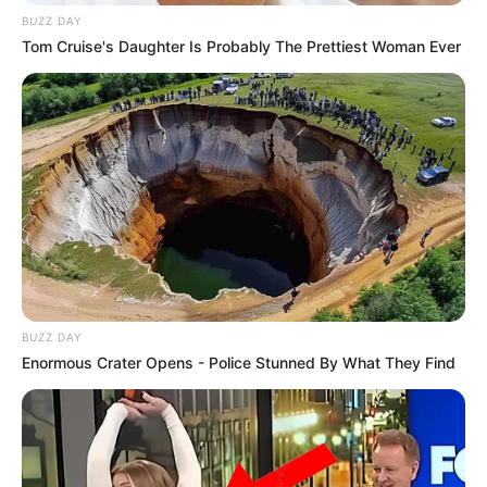
BUZZ DAY
Tom Cruise's Daughter Is Probably The Prettiest Woman Ever
BUZZ DAY
Enormous Crater Opens - Police Stunned By What They Find