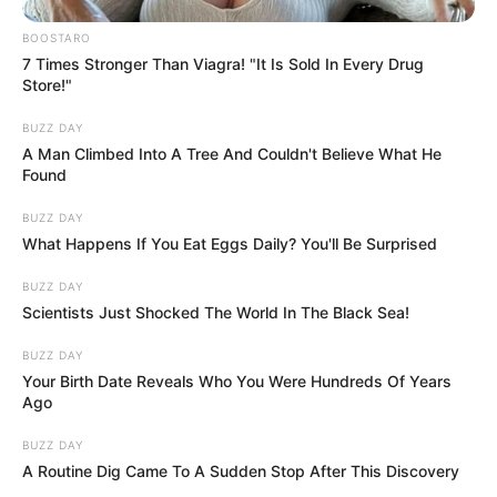
BOOSTARO
7 Times Stronger Than Viagra! "It Is Sold In Every Drug
Store!"
BUZZ DAY
A Man Climbed Into A Tree And Couldn't Believe What He
Found
BUZZ DAY
What Happens If You Eat Eggs Daily? You'll Be Surprised
BUZZ DAY
Scientists Just Shocked The World In The Black Sea!
BUZZ DAY
Your Birth Date Reveals Who You Were Hundreds Of Years
Ago
BUZZ DAY
A Routine Dig Came To A Sudden Stop After This Discovery