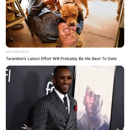
Kiskorú veszélyeztetése és személyi szabadság
megsértésének gyanúja miatt feljelentést tettek
Varga Judit interjúja után
Az alaptörvény is rögzíti, hogy minden gyermeknek
joga van a megfelelő testi, szellemi és erkölcsi
BRAINBERRIES
fejlődéshez, védelemhez és gondoskodáshoz.
Tarantino’s Latest Effort Will Probably Be His Best To Date
Varga Judit volt igazságügyi miniszter a szerda
este megjelent interjúban mesélte el, hogy milyen
szörnyűségeket kellett átélnie neki és gyermekeinek
a Magyar Péterrel való házassága alatt, illetve
válásuk óta mind a mai napig.