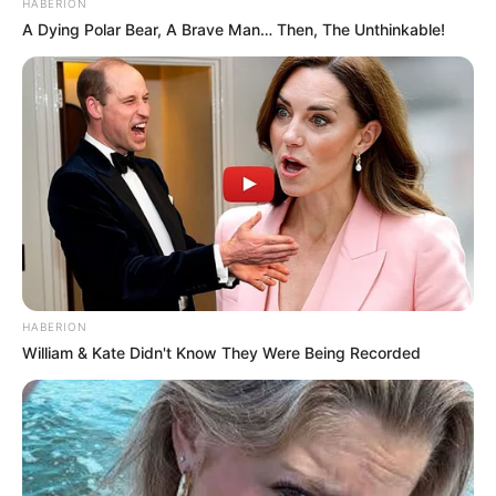
HABERION
A Dying Polar Bear, A Brave Man… Then, The Unthinkable!
HABERION
William & Kate Didn't Know They Were Being Recorded