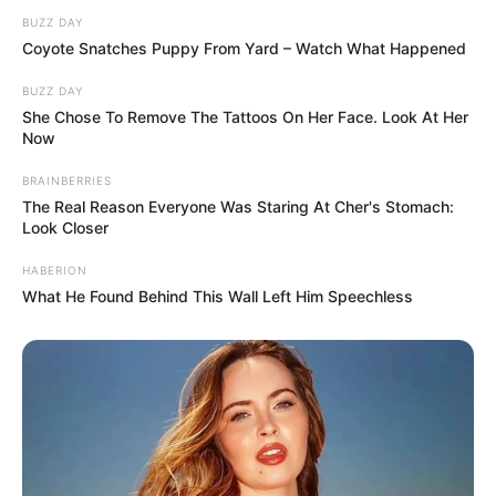
BUZZ DAY
Coyote Snatches Puppy From Yard – Watch What Happened
BUZZ DAY
She Chose To Remove The Tattoos On Her Face. Look At Her
Now
BRAINBERRIES
The Real Reason Everyone Was Staring At Cher's Stomach:
Look Closer
HABERION
What He Found Behind This Wall Left Him Speechless