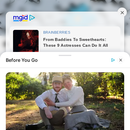
Skip
to
content
Magyarmozaik.com
Mai
Men
Before You Go