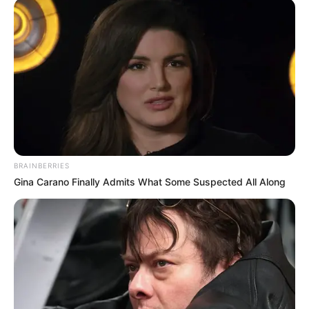
BRAINBERRIES
Gina Carano Finally Admits What Some Suspected All Along
Az újságíró szerint a műsorvezető jobban fél, mint
azok, akiknek nincs vesztenivalójuk. A vita a