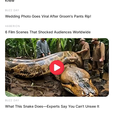
Knew"
BUZZ DAY
Wedding Photo Goes Viral After Groom's Pants Rip!
HABERION
6 Film Scenes That Shocked Audiences Worldwide
BUZZ DAY
What This Snake Does—Experts Say You Can't Unsee It