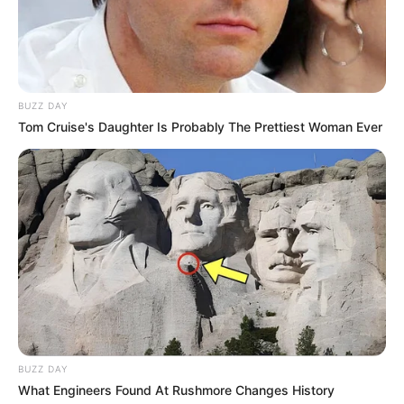
BUZZ DAY
Tom Cruise's Daughter Is Probably The Prettiest Woman Ever
BUZZ DAY
What Engineers Found At Rushmore Changes History