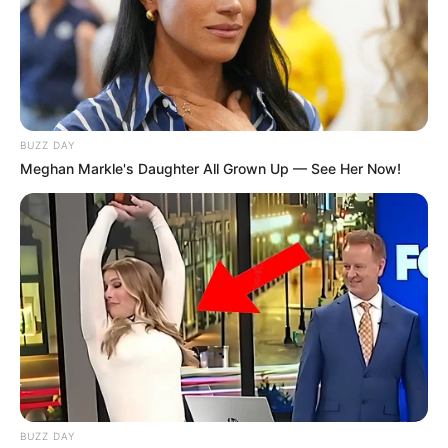
BUZZ DAY
Meghan Markle's Daughter All Grown Up — See Her Now!
BUZZ DAY