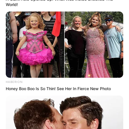
World!
HABERION
Honey Boo Boo Is So Thin! See Her In Fierce New Photo