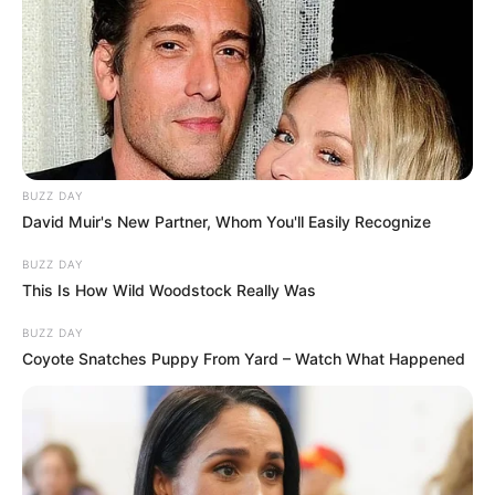
BUZZ DAY
David Muir's New Partner, Whom You'll Easily Recognize
BUZZ DAY
This Is How Wild Woodstock Really Was
BUZZ DAY
Coyote Snatches Puppy From Yard – Watch What Happened