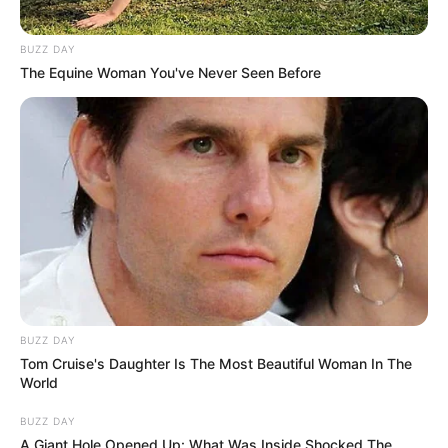
BUZZ DAY
The Equine Woman You've Never Seen Before
BUZZ DAY
Tom Cruise's Daughter Is The Most Beautiful Woman In The
World
BUZZ DAY
A Giant Hole Opened Up: What Was Inside Shocked The