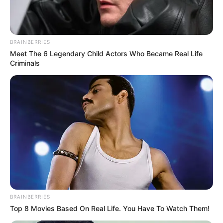
fiatalok politikai nézetei okán robbant ki.
Vályi István újságíró a Facebookon üzent Szabó
BRAINBERRIES
Zsófinak, miután a TV2 műsorvezetője egy
Meet The 6 Legendary Child Actors Who Became Real Life
interjúban azt mondta, szerinte „menő ellenzékinek
Criminals
lenni, de hogy miért, arról sok fiatalnak fogalma
sincs.”
A posztban Vályi élesen bírálta a műsorvezető
állításait, és egy teljesen ellentétes képet festett a
fiatalokról.
BRAINBERRIES
Top 8 Movies Based On Real Life. You Have To Watch Them!