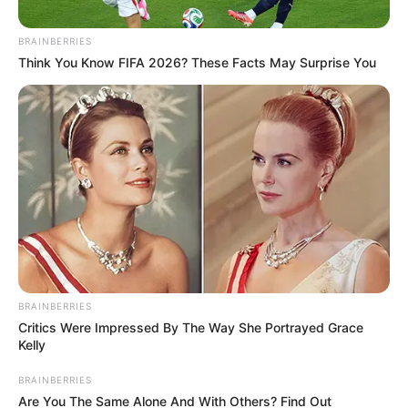
Posted
Friss hírek
BRAINBERRIES
Think You Know FIFA 2026? These Facts May Surprise You
in
Vályi István beszólt Szabó
Zsófinak: A fiatalok, veled
ellentétben, pontosan értik és
felfogják, hogy mi és miért
történik körülöttük
by
Szerző
•
November 18, 2025
BRAINBERRIES
Critics Were Impressed By The Way She Portrayed Grace
Kelly
BRAINBERRIES
Are You The Same Alone And With Others? Find Out