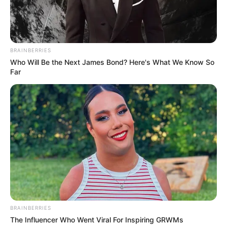
sem, hogy a 70 méteres betegek sorát
flashmobnak hívják, nem a betegellátás csődjének,
mivel csak a fent említett hitelkamat több, mint
BRAINBERRIES
amennyit az egészségügyre költenek.”
Who Will Be the Next James Bond? Here's What We Know So
Far
Vályi úgy véli, az sem elfogadható számukra, hogy
egy „utálkozással és gyűlölettel teli ország” jött
létre, ahol minden ötödik gyerek hivatalosan is
szegény, és ahol a civileket börtönnel fenyegetik,
miközben a bíróság által megítélt járandóságukat
sem kapják meg. Azt is megemlíti, hogy a svájci
indexálású nyugdíjnak és az Európai Ügyészséghez
való csatlakozásnak is „ajtót mutattak”.
BRAINBERRIES
Az újságíró szerint a lista végtelenül hosszú, és a
The Influencer Who Went Viral For Inspiring GRWMs