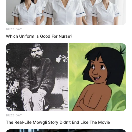
BUZZ DAY
Which Uniform Is Good For Nurse?
BUZZ DAY
The Real-Life Mowgli Story Didn't End Like The Movie