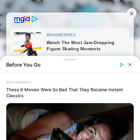
Skip
to
content
Magyarmozaik.com
Mai
Men
Before You Go
BRAINBERRIES
These 6 Movies Were So Bad That They Became Instant
Classics