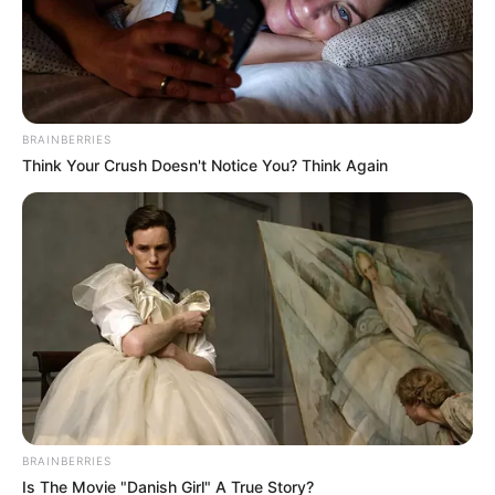
Posted
Friss hírek
in
Magyar Péter drámai szavakat
BRAINBERRIES
tett közzé! “Üzenem a volt
Think Your Crush Doesn't Notice You? Think Again
barátaimnak, kik megtagadják
ma a nevemet: ha…”
by
Szerző
•
November 18, 2025
BRAINBERRIES
Is The Movie "Danish Girl" A True Story?