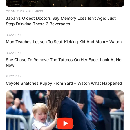
COGNITIVE WELLNESS
Japan's Oldest Doctors Say Memory Loss Isn't Age: Just
Stop Drinking These 3 Beverages
BUZZ DAY
Man Teaches Lesson To Seat-Kicking Kid And Mom – Watch!
BUZZ DAY
She Chose To Remove The Tattoos On Her Face. Look At Her
Now
BUZZ DAY
Coyote Snatches Puppy From Yard – Watch What Happened