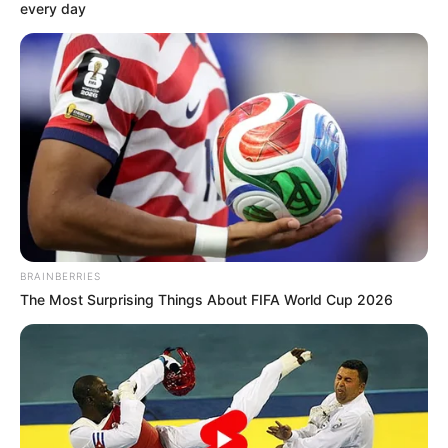
every day
BRAINBERRIES
The Most Surprising Things About FIFA World Cup 2026
A víz szalad, a kő marad,a kő marad.…Üzenem a
háznak, mely fölnevelt:ha egyenlővé teszik is a