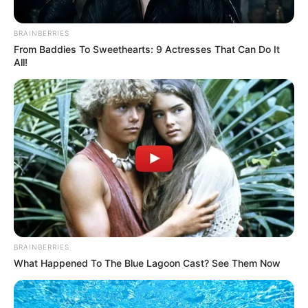
BRAINBERRIES
From Baddies To Sweethearts: 9 Actresses That Can Do It
All!
BRAINBERRIES
What Happened To The Blue Lagoon Cast? See Them Now