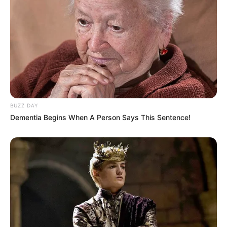
BUZZ DAY
Dementia Begins When A Person Says This Sentence!