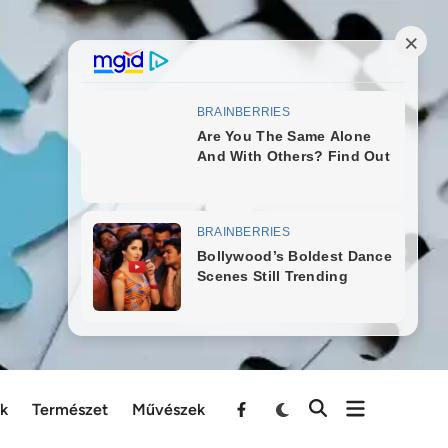
ek
Természet
Művészek
Menu
Item