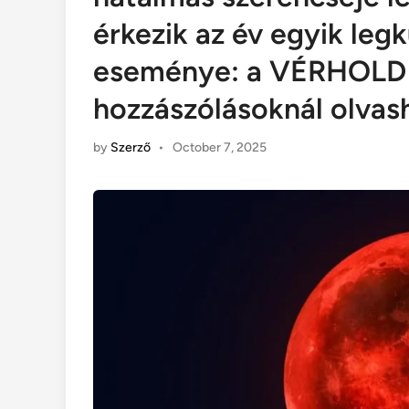
érkezik az év egyik leg
eseménye: a VÉRHOLD -
hozzászólásoknál olvas
by
Szerző
•
October 7, 2025