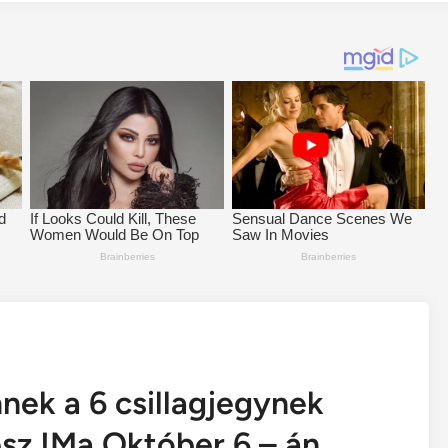
nek a 6 csillagjegynek
esz !Ma Október 6 – án