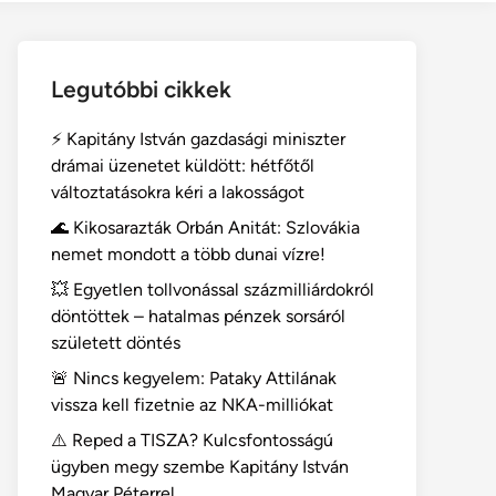
Legutóbbi cikkek
⚡ Kapitány István gazdasági miniszter
drámai üzenetet küldött: hétfőtől
változtatásokra kéri a lakosságot
🌊 Kikosarazták Orbán Anitát: Szlovákia
nemet mondott a több dunai vízre!
💥 Egyetlen tollvonással százmilliárdokról
döntöttek – hatalmas pénzek sorsáról
született döntés
🚨 Nincs kegyelem: Pataky Attilának
vissza kell fizetnie az NKA-milliókat
⚠️ Reped a TISZA? Kulcsfontosságú
ügyben megy szembe Kapitány István
Magyar Péterrel