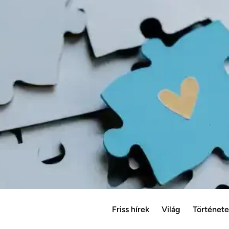
Friss hírek
Világ
Történet