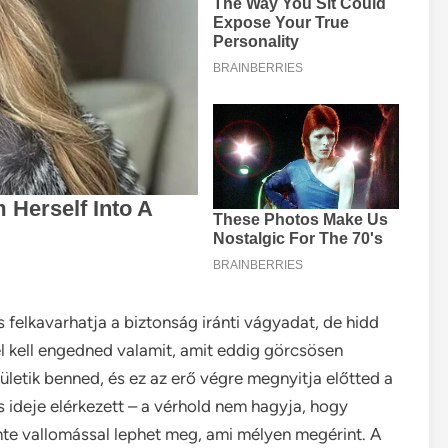
s felkavarhatja a biztonság iránti vágyadat, de hidd
el kell engedned valamit, amit eddig görcsösen
zületik benned, és ez az erő végre megnyitja előtted a
s ideje elérkezett – a vérhold nem hagyja, hogy
nte vallomással lephet meg, ami mélyen megérint. A