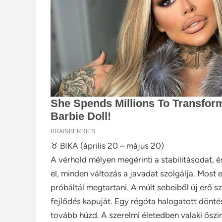
♉ BIKA (április 20 – május 20)
A vérhold mélyen megérinti a stabilitásodat, é
el, minden változás a javadat szolgálja. Most 
próbáltál megtartani. A múlt sebeiből új erő s
fejlődés kapuját. Egy régóta halogatott dönté
tovább húzd. A szerelmi életedben valaki őszi