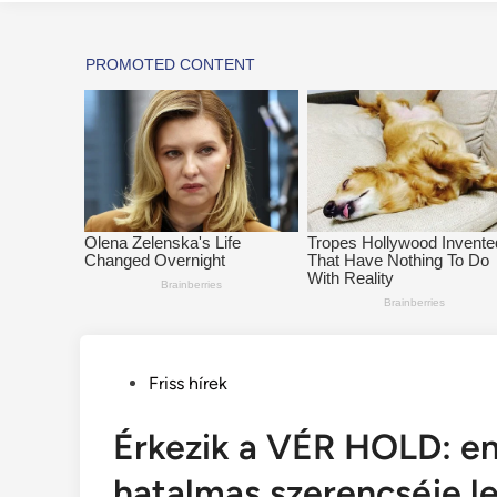
Posted
Friss hírek
in
Érkezik a VÉR HOLD: en
hatalmas szerencséje l