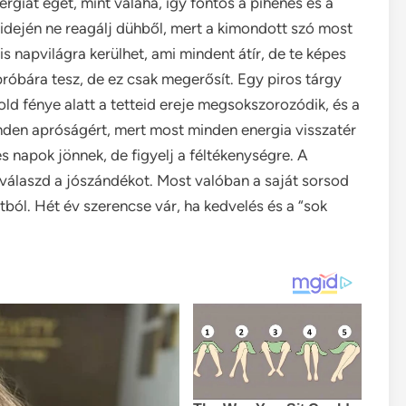
iát éget, mint valaha, így fontos a pihenés és a
ld idején ne reagálj dühből, mert a kimondott szó most
s napvilágra kerülhet, ami mindent átír, de te képes
 próbára tesz, de ez csak megerősít. Egy piros tárgy
ld fénye alatt a tetteid ereje megsokszorozódik, és a
nden apróságért, mert most minden energia visszatér
 napok jönnek, de figyelj a féltékenységre. A
t válaszd a jószándékot. Most valóban a saját sorsod
ból. Hét év szerencse vár, ha kedvelés és a “sok