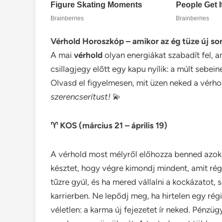
Vérhold Horoszkóp – amikor az ég tüze új sor
A mai
vérhold
olyan energiákat szabadít fel, 
csillagjegy előtt egy kapu nyílik: a múlt sebei
Olvasd el figyelmesen, mit üzen neked a vérho
szerencserítust!
💫
♈ KOS (március 21 – április 19)
A vérhold most mélyről előhozza benned azoka
késztet, hogy végre kimondj mindent, amit r
tűzre gyúl, és ha mered vállalni a kockázatot, 
karrierben. Ne lepődj meg, ha hirtelen egy rég
véletlen: a karma új fejezetet ír neked. Pénzü