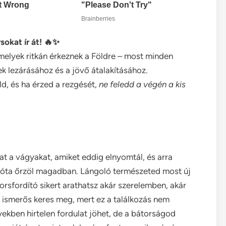
sokat ír át! 🔥✨
amelyek ritkán érkeznek a Földre – most minden
nek lezárásához és a jövő átalakításához.
ld, és ha érzed a rezgését,
ne feledd a végén a kis
t a vágyakat, amiket eddig elnyomtál, és arra
égóta őrzöl magadban. Lángoló természeted most új
sorsfordító sikert arathatsz akár szerelemben, akár
i ismerős keres meg, mert ez a találkozás nem
gyekben hirtelen fordulat jöhet, de a bátorságod