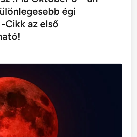
különlegesebb égi
Cikk az első
ható!