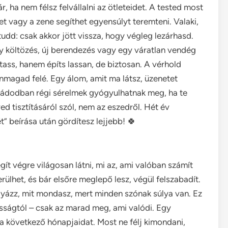
 ha nem félsz felvállalni az ötleteidet. A tested most
t vagy a zene segíthet egyensúlyt teremteni. Valaki,
tudd: csak akkor jött vissza, hogy végleg lezárhasd.
gy költözés, új berendezés vagy egy váratlan vendég
ss, hanem építs lassan, de biztosan. A vérhold
nmagad felé. Egy álom, amit ma látsz, üzenetet
saládodban régi sérelmek gyógyulhatnak meg, ha te
ed tisztításáról szól, nem az eszedről. Hét év
t” beírása után gördítesz lejjebb! 🍀
gít végre világosan látni, mi az, ami valóban számít
rülhet, és bár elsőre meglepő lesz, végül felszabadít.
yázz, mit mondasz, mert minden szónak súlya van. Ez
isságtól – csak az marad meg, ami valódi. Egy
a következő hónapjaidat. Most ne félj kimondani,