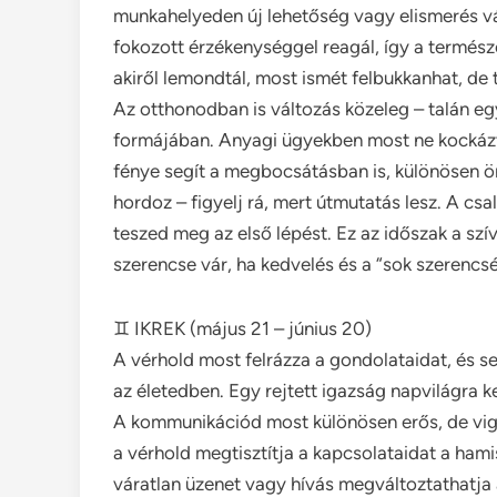
munkahelyeden új lehetőség vagy elismerés vár,
fokozott érzékenységgel reagál, így a természe
akiről lemondtál, most ismét felbukkanhat, de 
Az otthonodban is változás közeleg – talán e
formájában. Anyagi ügyekben most ne kockázta
fénye segít a megbocsátásban is, különösen ö
hordoz – figyelj rá, mert útmutatás lesz. A c
teszed meg az első lépést. Ez az időszak a szív
szerencse vár, ha kedvelés és a “sok szerencsé
♊ IKREK (május 21 – június 20)
A vérhold most felrázza a gondolataidat, és se
az életedben. Egy rejtett igazság napvilágra ke
A kommunikációd most különösen erős, de vig
a vérhold megtisztítja a kapcsolataidat a ham
váratlan üzenet vagy hívás megváltoztathatja 