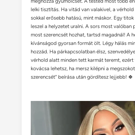
meghozza gyümölcsét. A tested most több energ
lelki tisztítás. Ha vitád van valakivel, a vérho
sokkal erősebb hatású, mint máskor. Egy titok i
leszel a helyzetet uralni. A sors most valóban
most szerencsét hozhat, tartsd magadnál! A ho
kívánságod gyorsan formát ölt. Légy hálás mi
hozzád. Ha párkapcsolatban élsz, szenvedélyes
vérhold alatt minden tett karmát teremt, ezér
kovácsa lehetsz, ha mersz kilépni a megszokott
szerencsét” beírása után gördítesz lejjebb! 🍀