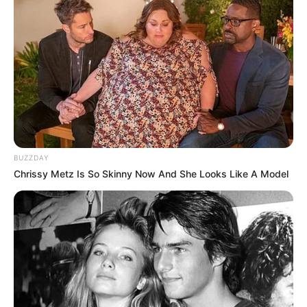
BUZZDAY
Chrissy Metz Is So Skinny Now And She Looks Like A Model