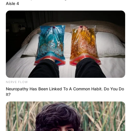
Aisle 4
NERVE FLOW
Neuropathy Has Been Linked To A Common Habit. Do You Do
It?