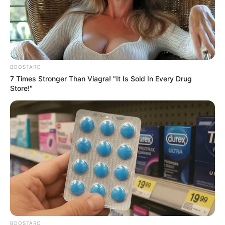
BOOSTARO
7 Times Stronger Than Viagra! "It Is Sold In Every Drug
Store!"
BOOSTARO