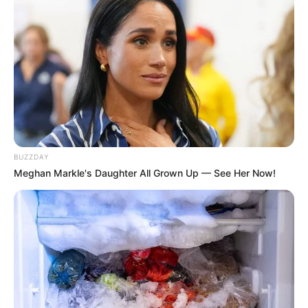
még előre: Nem tudni, hogy szándékos volt-e.
Nem ismert, hogy az áldozat miért esett le a
peronról, a szemtanúk közül vannak, akik azt
állítják, hogy meglökhették, de lehet, hogy
rosszullét vagy öngyilkossági szándék miatt tette.
BUZZDAY
Meghan Markle's Daughter All Grown Up — See Her Now!