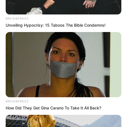
állomásához, ahonnan nem indultak el egy ideig a
szerelvények.
BRAINBERRIES
Unveiling Hypocrisy: 15 Taboos The Bible Condemns!
Az utasokat sokkolta Ha valaki leesik a metró alá,
az természetesen megviseli az ott lévőket. Ez volt
az eset tavaly szeptemberben is, amikor mi is
beszámoltunk arról, hogy egy ember gázolás
történt az M3-as metró Gyöngyösi utcai
megállójában, a 13. kerületben.
CÍMLAPFOTÓ:ILLUSZTRÁCIÓ! Forrás
BRAINBERRIES
How Did They Get Gina Carano To Take It All Back?