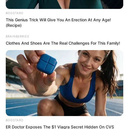
BOOSTARO
Posted
Friss hírek
This Genius Trick Will Give You An Erection At Any Age!
in
(Recipe)
FELFOGHATATLAN! Újabb
BRAINBERRIES
gyereket löktek MA metró elé. Az
Clothes And Shoes Are The Real Challenges For This Family!
egész ország Bálintot gyászolja
🖤🕯 – MUTATJUK MI TÖRTÉNT:
by
Szerző
•
October 5, 2025
BOOSTARO
ER Doctor Exposes The $1 Viagra Secret Hidden On CVS