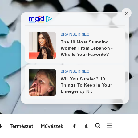
ek
Természet
Művészek
Menu
Item