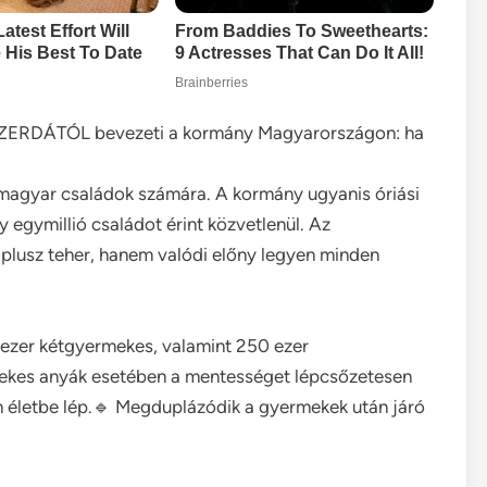
, SZERDÁTÓL bevezeti a kormány Magyarországon: ha
a magyar családok számára. A kormány ugyanis óriási
 egymillió családot érint közvetlenül. Az
 plusz teher, hanem valódi előny legyen minden
 ezer kétgyermekes, valamint 250 ezer
kes anyák esetében a mentességet lépcsőzetesen
n életbe lép.🔹 Megduplázódik a gyermekek után járó