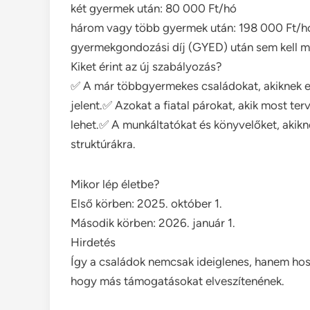
két gyermek után: 80 000 Ft/hó
három vagy több gyermek után: 198 000 Ft/h
gyermekgondozási díj (GYED) után sem kell ma
Kiket érint az új szabályozás?
✅ A már többgyermekes családokat, akiknek e
jelent.✅ Azokat a fiatal párokat, akik most t
lehet.✅ A munkáltatókat és könyvelőket, akiknek
struktúrákra.
Mikor lép életbe?
Első körben: 2025. október 1.
Második körben: 2026. január 1.
Hirdetés
Így a családok nemcsak ideiglenes, hanem hos
hogy más támogatásokat elveszítenének.