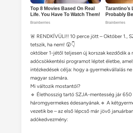
🚨 RENDKÍVÜLI!! 10 perce jött – Október 1.
tetszik, ha nem! 😲👇
október 1-jétől teljesen új korszak kezdődik 
adócsökkentési programot léptet életbe, amely
intézkedések célja: hogy a gyermekvállalás ne
magyar számára.
Mi változik mostantól?
🔹 Élethosszig tartó SZJA-mentesség jár 650
háromgyermekes édesanyának.🔹 A kétgyerme
vezetik be – az első lépcső már jövő januárba
adókedvezmény: