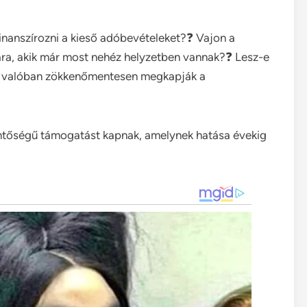
inanszírozni a kieső adóbevételeket?❓ Vajon a
ra, akik már most nehéz helyzetben vannak?❓ Lesz-e
ok valóban zökkenőmentesen megkapják a
entőségű támogatást kapnak, amelynek hatása évekig