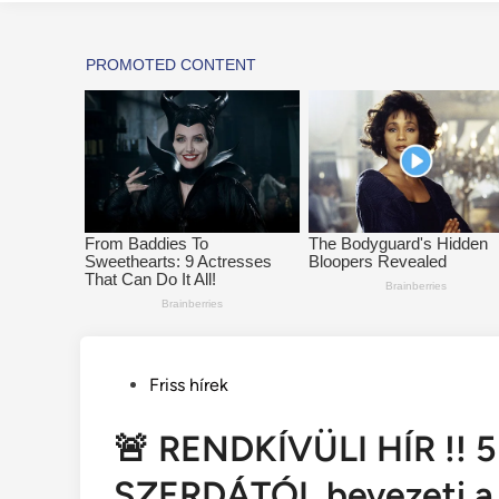
Posted
Friss hírek
in
🚨 RENDKÍVÜLI HÍR !! 5 
SZERDÁTÓL bevezeti a