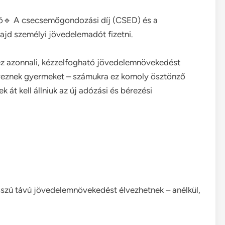
ó🔹 A csecsemőgondozási díj (CSED) és a
jd személyi jövedelemadót fizetni.
z azonnali, kézzelfogható jövedelemnövekedést
erveznek gyermeket – számukra ez komoly ösztönző
 át kell állniuk az új adózási és bérezési
szú távú jövedelemnövekedést élvezhetnek – anélkül,