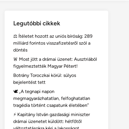
Legutóbbi cikkek
⚖️ Ítéletet hozott az uniós bíróság: 289
milliárd forintos visszafizetésről szól a
döntés
🚨 Most jött a drámai üzenet: Ausztriából
figyelmeztették Magyar Pétert!
Botrány Toroczkai körül: súlyos
bejelentést tett
🕊️ „A tegnapi napon
megmagyarázhatatlan, felfoghatatlan
tragédia történt csapatunk életében”
⚡ Kapitány István gazdasági miniszter
drámai üzenetet küldött: hétfőtől
változtatásokra kéri a lakosságot