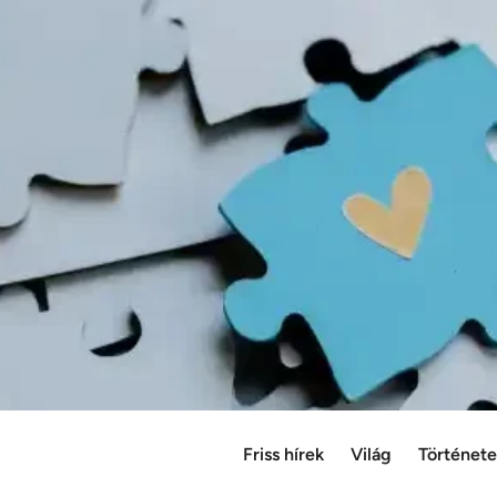
Friss hírek
Világ
Történet