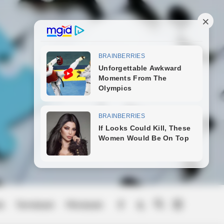
ek
Természet
Művészek
Menu
Item