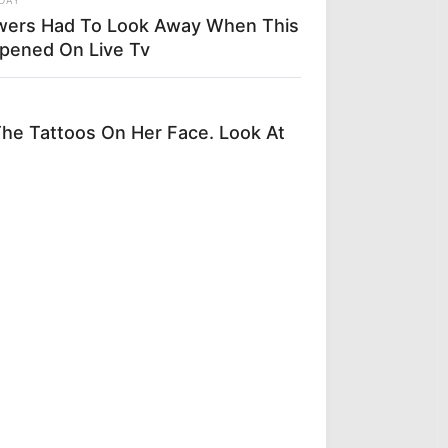
wers Had To Look Away When This
pened On Live Tv
e Tattoos On Her Face. Look At