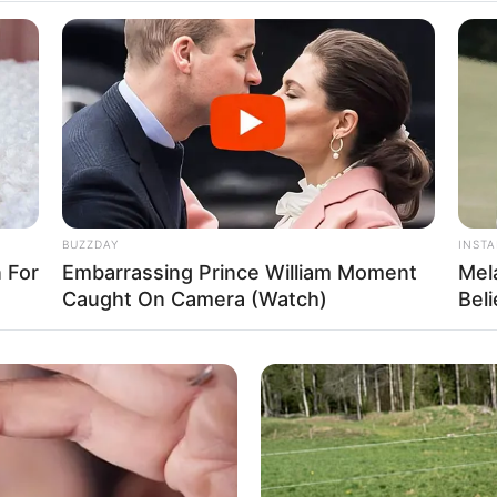
BUZZDAY
INST
 For
Embarrassing Prince William Moment
Mel
kítása szerintem kardinális kérdés abban is, hogy
Caught On Camera (Watch)
Bel
 évben. Ez maradt el itthon, a kerekasztal-hangulat,
lgainkat. Hát ezeket az asztalokat Orbán Viktor
szky Attila is.”