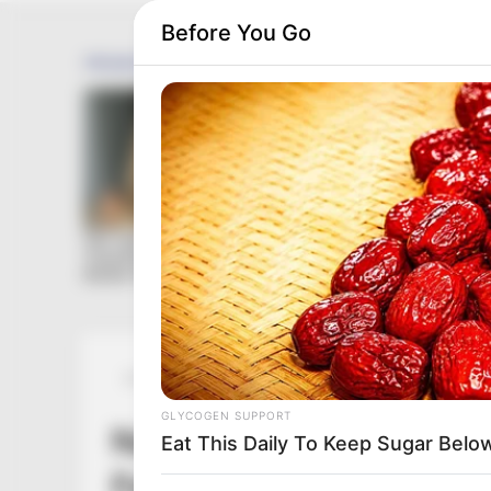
Before You Go
Posted
Friss hírek
in
GLYCOGEN SUPPORT
Nagy Ervin: Az forog k
Eat This Daily To Keep Sugar Belo
Fehéroroszország leszü