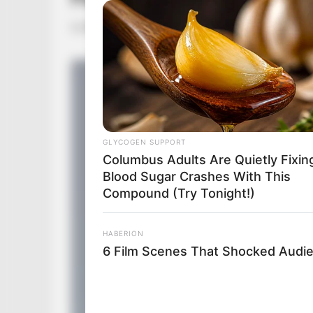
by
Szerző
•
September 29, 2025
GLYCOGEN SUPPORT
Columbus Adults Are Quietly Fixin
Blood Sugar Crashes With This
Compound (Try Tonight!)
HABERION
6 Film Scenes That Shocked Audi