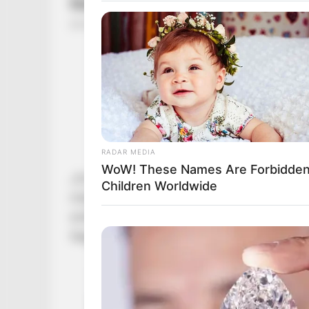
RADAR MEDIA
WoW! These Names Are Forbidden
„Az értelmes párbeszédek, a vitakultúra kiala
Children Worldwide
milyen lesz a magyar kultúra a következő száz
amikor komoly emberek beszélik meg közös do
felgyújtotta egy erdőben, de ezt tette Vidnyán