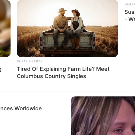
HABE
Sus
- W
RURAL HEARTS
g
Tired Of Explaining Farm Life? Meet
Columbus Country Singles
ences Worldwide