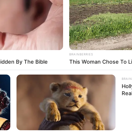
BRAINBERRIES
bidden By The Bible
This Woman Chose To Li
BRAIN
Hol
Real