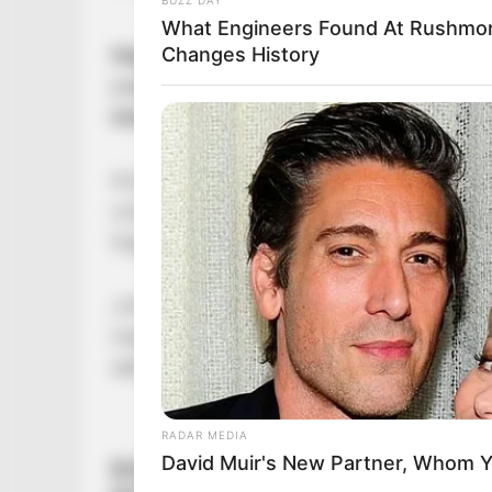
What Engineers Found At Rushmo
Changes History
Nagy Ervin a HVG-nek adott interjút, amiben
a színészet háttérbe szorult az életében, és ne
kérdések kapcsán hallani róla a médiában.
Arra a kérdésre, dolgozik-e valamin mostaná
csinálok semmi újat, és nincs is felkérésem”
– 
foglalkozna vitadrámákkal, ami Nyugaton egy
„Ha bármikor lesz közöm ahhoz, hogy kialakít
magyar közszolgálati televízióban, mekkora s
akkor ebben a franciákhoz szeretnék közeledn
RADAR MEDIA
David Muir's New Partner, Whom Yo