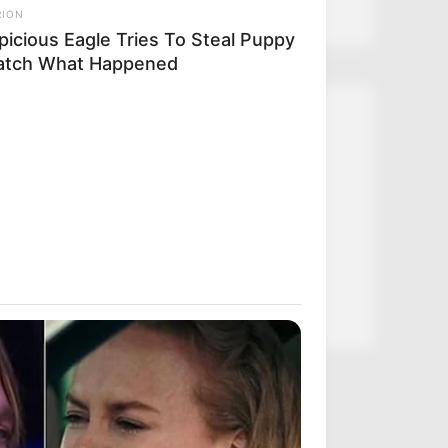
RION
picious Eagle Tries To Steal Puppy
atch What Happened
Kategóriák
Friss hírek
Művészek
Természet
Történetek
Világ