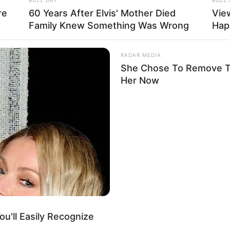
re
60 Years After Elvis' Mother Died
Vie
Family Knew Something Was Wrong
Hap
 többek között arról beszélt, hogy az utóbbi időben
m véletlen, hogy szinte kizárólag politikai, közéleti
RADAR MEDIA
She Chose To Remove Th
Her Now
ban színművészként,
Nagy Ervin
így válaszolt:
„Nem
mondta, majd arról beszélt, hogy szívesen
re népszerűbb műfaj.
suk, mennyi kerekasztal-beszélgetés legyen a
úlya legyen az elmúlt 20-30 év kitárgyalásának,
i”
– folytatta, hozzátéve:
u'll Easily Recognize