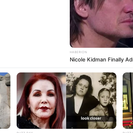
HABERION
Nicole Kidman Finally A
BUZZ DAY
BUZZ 