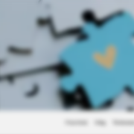
 9 Actors Left Their TV
Friss hírek
Világ
Történet