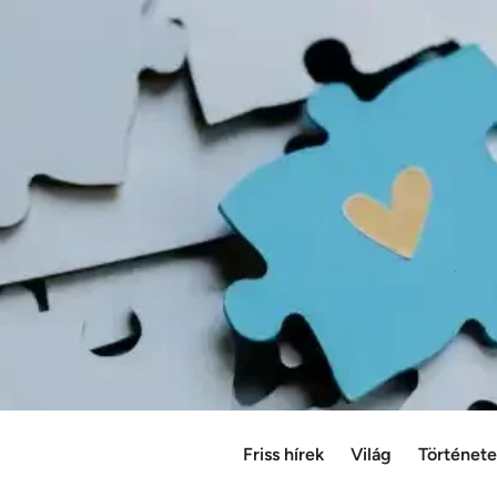
Friss hírek
Világ
Történet