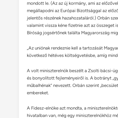
mondott le. (Az az új kormány, ami az előzővel 
megállapodni az Európai Bizottsággal az előz
jelentős részének hazahozataláról.) Orbán szeri
valamint vissza kéne fizetnie azt az összeget i
Bíróság jogsértőnek találta Magyarország migr
„Az uniónak rendeznie kell a tartozását Magy
következő hétéves költségvetésbe, amíg minden
A volt miniszterelnök beszélt a Zsolti bácsi-ü
és bonyolított fejleményeiről is. A botrányt „
műbalhénak” nevezett. Orbán szerint „becsüle
embereket.
A Fidesz-elnöke azt mondta, a miniszterelnök
hivatalban van, még egy miniszterelnökhöz mé