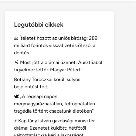
Legutóbbi cikkek
⚖️ Ítéletet hozott az uniós bíróság: 289
milliárd forintos visszafizetésről szól a
döntés
🚨 Most jött a drámai üzenet: Ausztriából
figyelmeztették Magyar Pétert!
Botrány Toroczkai körül: súlyos
bejelentést tett
🕊️ „A tegnapi napon
megmagyarázhatatlan, felfoghatatlan
tragédia történt csapatunk életében”
⚡ Kapitány István gazdasági miniszter
drámai üzenetet küldött: hétfőtől
változtatásokra kéri a lakosságot