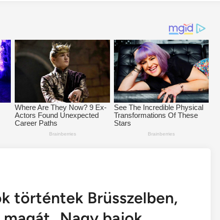
ok történtek Brüsszelben,
 magát „Nagy bajok