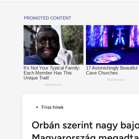
Posted
Friss hírek
in
Orbán szerint nagy baj
Magyarország megadta