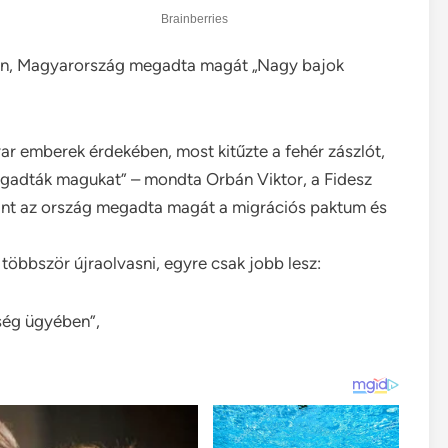
ben, Magyarország megadta magát „Nagy bajok
ar emberek érdekében, most kitűzte a fehér zászlót,
megadták magukat” – mondta Orbán Viktor, a Fidesz
erint az ország megadta magát a migrációs paktum és
öbbször újraolvasni, egyre csak jobb lesz:
sség ügyében”,