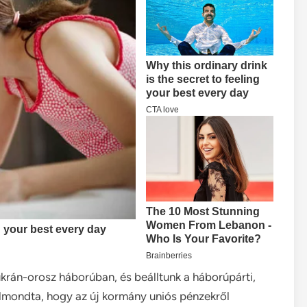
ukrán-orosz háborúban, és beálltunk a háborúpárti,
lmondta, hogy az új kormány uniós pénzekről