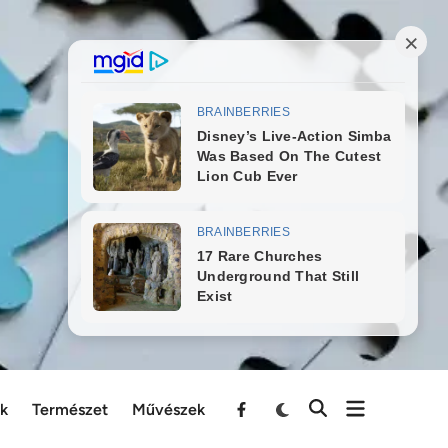
ek
Természet
Művészek
Menu
Item