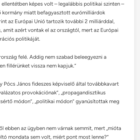
ellentétben képes volt – legalábbis politikai szinten –
ő kormány miatt befagyasztott eurómilliárdok
nt az Európai Unió tartozik további 2 milliárddal,
s, amit azért vontak el az országtól, mert az Európai
ációs politikáját.
arország felé. Addig nem szabad beleegyezni a
 fillérünket vissza nem kapjuk.”
gy Pócs János fideszes képviselő által továbbkavart
gyalázatos provokációnak”, „propagandisztikus
tsértő módon”, „politikai módon” gyanúsítottak meg
től ebben az ügyben nem várnak semmit, mert „mióta
ltó mondata sem volt, miért pont most lenne?”