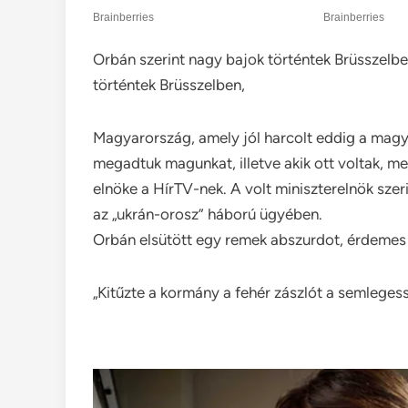
Orbán szerint nagy bajok történtek Brüsszel
történtek Brüsszelben,
Magyarország, amely jól harcolt eddig a magy
megadtuk magunkat, illetve akik ott voltak, 
elnöke a HírTV-nek. A volt miniszterelnök sz
az „ukrán-orosz” háború ügyében.
Orbán elsütött egy remek abszurdot, érdemes t
„Kitűzte a kormány a fehér zászlót a semlege