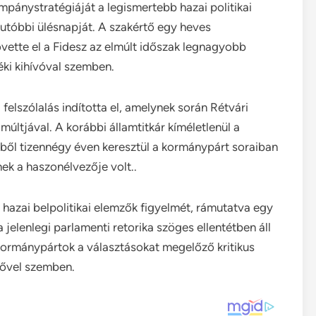
ampánystratégiáját a legismertebb hazai politikai
utóbbi ülésnapját. A szakértő egy heves
övette el a Fidesz az elmúlt időszak legnagyobb
zéki kihívóval szemben.
felszólalás indította el, amelynek során Rétvári
múltjával. A korábbi államtitkár kíméletlenül a
vből tizennégy éven keresztül a kormánypárt soraiban
nek a haszonélvezője volt..
a hazai belpolitikai elemzők figyelmét, rámutatva egy
 jelenlegi parlamenti retorika szöges ellentétben áll
ormánypártok a választásokat megelőző kritikus
lővel szemben.