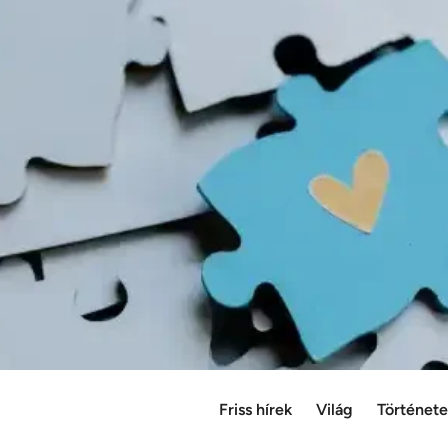
Friss hírek
Világ
Történet