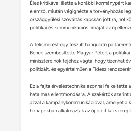
Éles kritikával illette a korábbi kormánypárt k
elemző, miután végignézte a törvényhozás leg
országgyűlési szóváltás kapcsán jött rá, hol k
politikai és kommunikációs hibáját az új ellen
A felismerést egy feszült hangulatú parlamenti 
Bence szembesítette Magyar Pétert a politikai 
miniszterelnök fejéhez vágta, hogy tizenhat é
politizált, és egyértelműen a Fidesz rendszeré
Ez a fajta érveléstechnika azonnal felkeltette 
hatalmas ellentmondásra. A szakértők szerint a
azzal a kampánykommunikációval, amelyet a k
hónapokban alkalmaztak az új politikai szerep