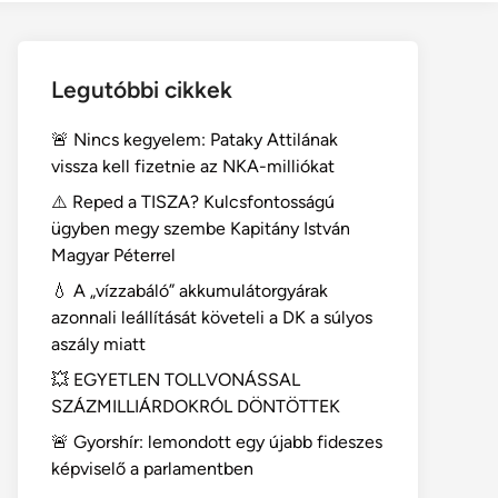
Legutóbbi cikkek
🚨 Nincs kegyelem: Pataky Attilának
vissza kell fizetnie az NKA-milliókat
⚠️ Reped a TISZA? Kulcsfontosságú
ügyben megy szembe Kapitány István
Magyar Péterrel
💧 A „vízzabáló” akkumulátorgyárak
azonnali leállítását követeli a DK a súlyos
aszály miatt
💥 EGYETLEN TOLLVONÁSSAL
SZÁZMILLIÁRDOKRÓL DÖNTÖTTEK
🚨 Gyorshír: lemondott egy újabb fideszes
képviselő a parlamentben