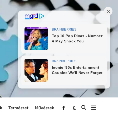
ek
Természet
Művészek
Menu
Item