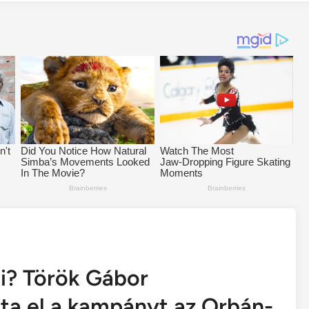
ki? Török Gábor
ta el a kampányt az Orbán-