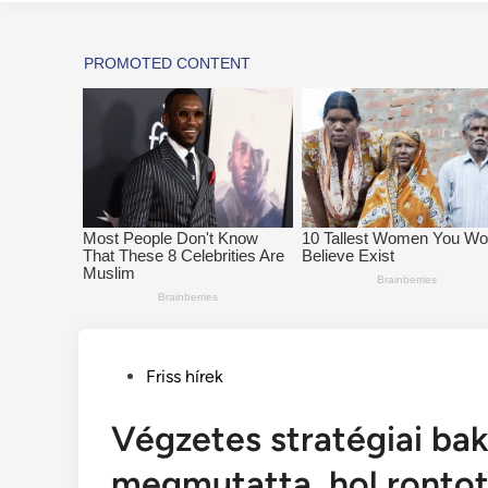
Posted
Friss hírek
in
Végzetes stratégiai ba
megmutatta, hol rontot