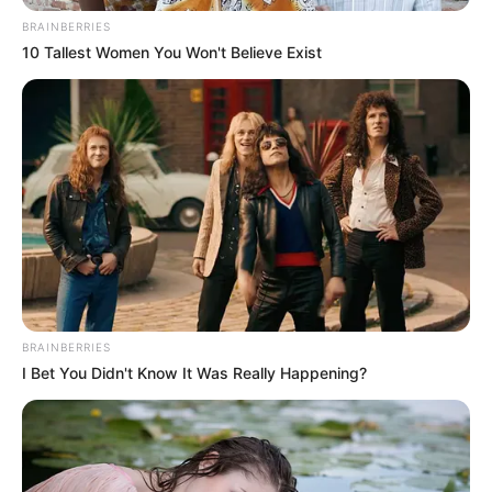
BRAINBERRIES
10 Tallest Women You Won't Believe Exist
BRAINBERRIES
I Bet You Didn't Know It Was Really Happening?