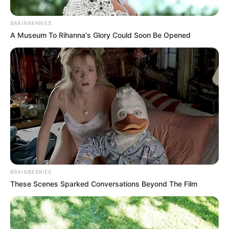
BRAINBERRIES
Posted
Friss hírek
A Museum To Rihanna's Glory Could Soon Be Opened
in
Megindult: Már Mészáros Lőrinc
cégei körül vizsgálódnak a
nyomozók
by
Szerző
•
June 15, 2026
BRAINBERRIES
These Scenes Sparked Conversations Beyond The Film