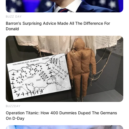
BUZZ DAY
Barron's Surprising Advice Made All The Difference For
Donald
BUZZDAY
Operation Titanic: How 400 Dummies Duped The Germans
On D-Day