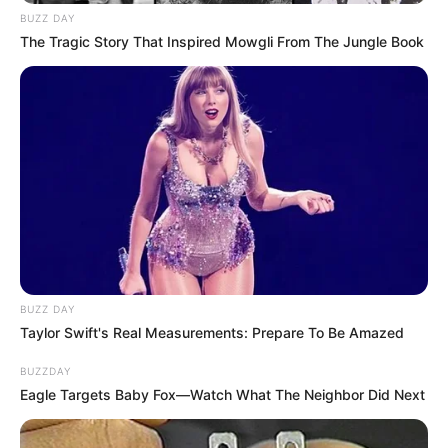
BUZZ DAY
The Tragic Story That Inspired Mowgli From The Jungle Book
BUZZ DAY
Taylor Swift's Real Measurements: Prepare To Be Amazed
BUZZDAY
Eagle Targets Baby Fox—Watch What The Neighbor Did Next