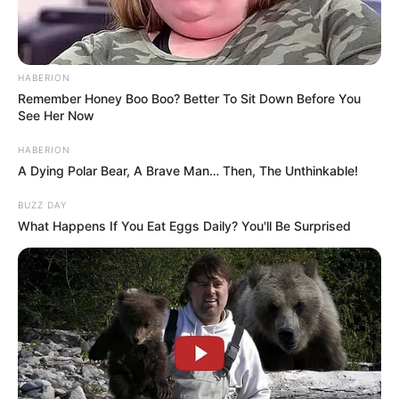
HABERION
Remember Honey Boo Boo? Better To Sit Down Before You
See Her Now
HABERION
A Dying Polar Bear, A Brave Man… Then, The Unthinkable!
BUZZ DAY
What Happens If You Eat Eggs Daily? You'll Be Surprised