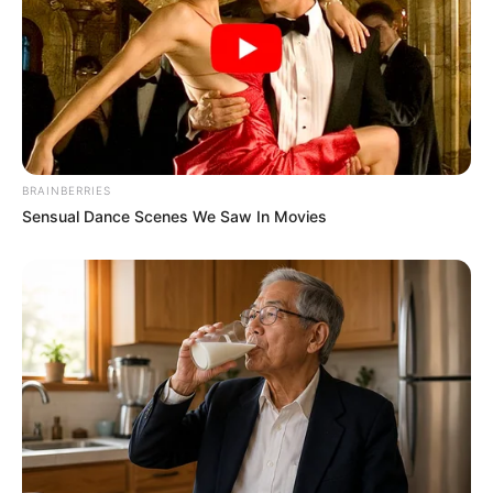
M1 és a Mercarius a közbeszerzéseken hol
riválisként, hol közös ajánlattevőként jelent meg. Ez
önmagában még nem bűncselekmény, hiszen több
cég teljesen jogszerűen is indulhat közösen egy
tenderen, de a hatóságok számára vizsgálati
szempont lehet, hogy az adott eljárásokban valódi,
BRAINBERRIES
tiszta verseny zajlott-e. Egy közbeszerzés
Sensual Dance Scenes We Saw In Movies
tisztaságát nemcsak az sértheti, ha egy ajánlat
drága, hanem az is, ha a piaci szereplők között
olyan egyeztetés vagy összehangolt magatartás
merül fel, amely torzíthatja a versenyt. A mostani
ügyben éppen ezért szerepel a versenyt korlátozó
megállapodás gyanúja is.
A flottapiac közben nem aprópénzről szól: egy-egy
tender lehet pár százmilliós, a sok megbízás együtt