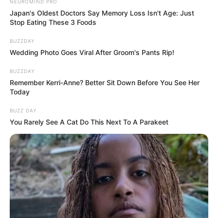
NEUROMIND PRO
Japan's Oldest Doctors Say Memory Loss Isn't Age: Just
Stop Eating These 3 Foods
BUZZDAY
Wedding Photo Goes Viral After Groom's Pants Rip!
BUZZDAY
Remember Kerri-Anne? Better Sit Down Before You See Her
Today
BUZZ DAY
You Rarely See A Cat Do This Next To A Parakeet