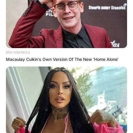
Bence nyújtott be a legfőbb ügyészhez.
BRAINBERRIES
Macaulay Culkin's Own Version Of The New ‘Home Alone’