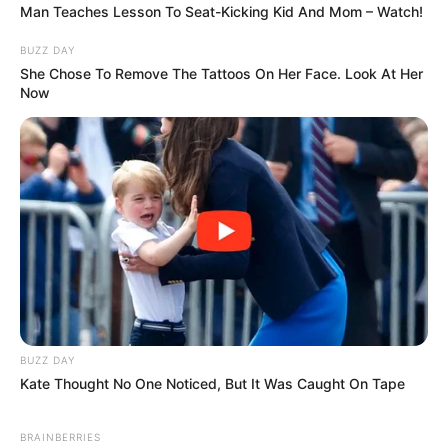
Ez nem egyszerű kellemetlenség. Egy politikusnál,
Man Teaches Lesson To Seat-Kicking Kid And Mom – Watch!
aki mozgósítani akar, a nevető reakciók tömege
BUZZ DAY
sokszor kegyetlenebb visszajelzés, mint egy dühös
She Chose To Remove The Tattoos On Her Face. Look At Her
kommentfolyam. A düh még politikai energiát
Now
jelent. A nevetés viszont azt üzeni: nem vesznek
komolyan.
A „védvonal” posztolt, de a tüntetésen nem ő vitte
a zászlót
Deutsch Tamás a Fidesz egyik legrégebbi és
legismertebb arca. A párt politikai történetének
állandó szereplője, európai parlamenti képviselő,
régi harcos, aki pontosan tudja, hogyan kell rövid,
BUZZ DAY
erős mondatokkal üzenni a saját tábornak.
Kate Thought No One Noticed, But It Was Caught On Tape
Most is ezt próbálta. Nem magyarázott sokat, nem
BRAINBERRIES