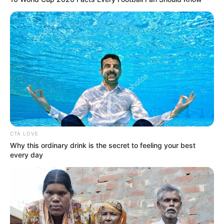
Csakhogy közben egyre többen már nem
megijednek tőlük.
Hanem nevetnek rajtuk.
CTA LOVE
Why this ordinary drink is the secret to feeling your best
every day