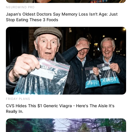
NEUROMIND PRO
Japan's Oldest Doctors Say Memory Loss Isn't Age: Just
Stop Eating These 3 Foods
FRIDAY PLANS
CVS Hides This $1 Generic Viagra - Here's The Aisle It's
Really In.