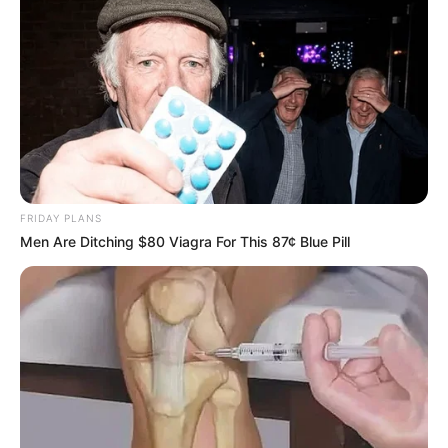
FRIDAY PLANS
Men Are Ditching $80 Viagra For This 87¢ Blue Pill
Magyar Péter: Orbán függessze fel
Semjén Zsoltot a Szőlő utcai ügy
teljes kivizsgálásáig