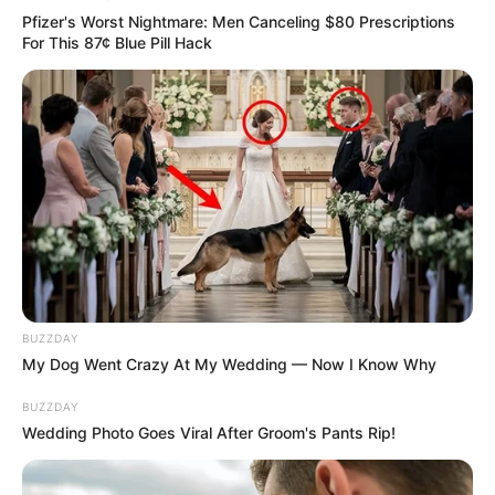
Pfizer's Worst Nightmare: Men Canceling $80 Prescriptions
For This 87¢ Blue Pill Hack
BUZZDAY
My Dog Went Crazy At My Wedding — Now I Know Why
BUZZDAY
Wedding Photo Goes Viral After Groom's Pants Rip!