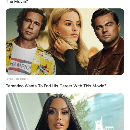
The Movie?
BRAINBERRIES
Tarantino Wants To End His Career With This Movie?