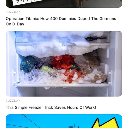
BUZZDAY
Operation Titanic: How 400 Dummies Duped The Germans
On D-Day
A Tisza Párt elnöke, Magyar Péter csütörtökön a
Facebookon szólította fel Orbán Viktort, hogy a
Szőlő utcai javítóintézetben történt
bűncselekmények teljes körű és nyilvános
kivizsgálásáig függessze fel Semjén Zsoltot a
miniszterelnök-helyettesi tisztségéből.
Magyar bejegyzésében úgy fogalmazott:
„ha a
barátja becsülete a tét, talán a miniszterelnöknek
BUZZDAY
is fontosabb lesz, hogy minél hamarabb kiderüljön,
This Simple Freezer Trick Saves Hours Of Work!
kik követtek el súlyos bűncselekményeket a
politikai elit asszisztálása mellett egy évtizeden
keresztül gyermekek sérelmére.”