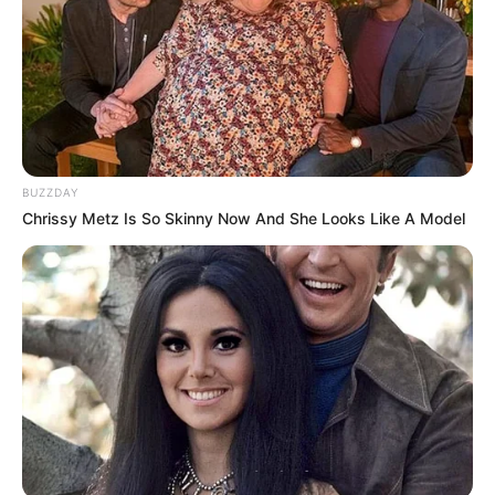
BUZZDAY
Chrissy Metz Is So Skinny Now And She Looks Like A Model