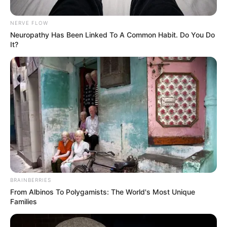
NERVE FLOW
Posted
Friss hírek
Neuropathy Has Been Linked To A Common Habit. Do You Do
in
It?
Semjén Zsolt lemondása…
Felszólították Semjén Zsoltot–
Távozzon a posztjáról
by
Szerző
•
September 25, 2025
BRAINBERRIES
From Albinos To Polygamists: The World's Most Unique
Families