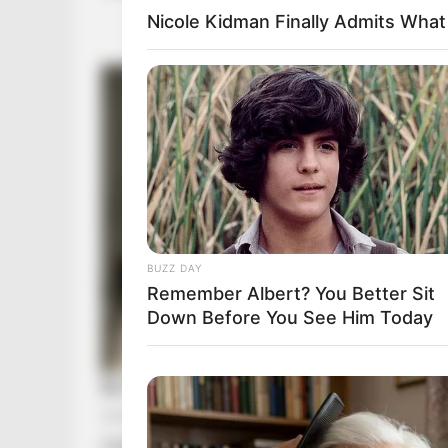
Nicole Kidman Finally Admits Wha
BUZZ DAY
Remember Albert? You Better Sit
Down Before You See Him Today
Magyar Péter is megkóstolta ezt az ételt, mikor