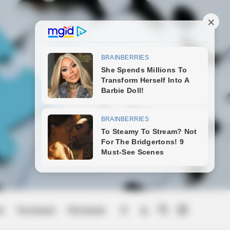
ek
Természet
Művészek
Menu
Item