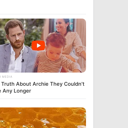
R MEDIA
 Truth About Archie They Couldn't
e Any Longer