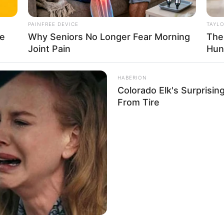
PAINFREE DEVICE
TAYL
le
Why Seniors No Longer Fear Morning
The
Joint Pain
Hun
HABERION
Colorado Elk's Surprisi
From Tire
at-berlini élelmiszerboltban kezdte árulni.
rint Németországban évente 800 millió currywurstot
rabot sznek évente ebből a kolbászfajtából az