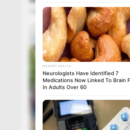
by
Szerző
•
June 4, 2026
MEMORY HEALTH
Neurologists Have Identified 7
Medications Now Linked To Brain 
In Adults Over 60