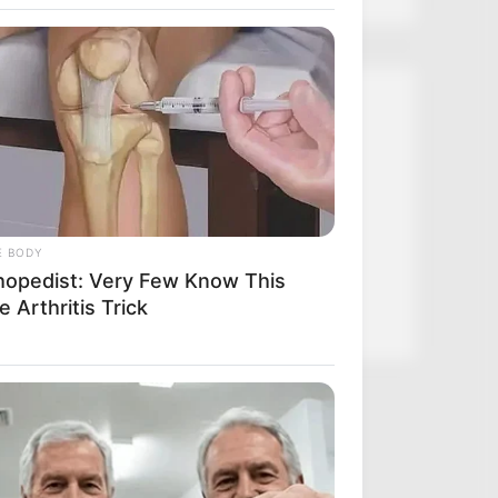
Kategóriák
Friss hírek
Művészek
Természet
E BODY
Történetek
hopedist: Very Few Know This
Világ
 Arthritis Trick