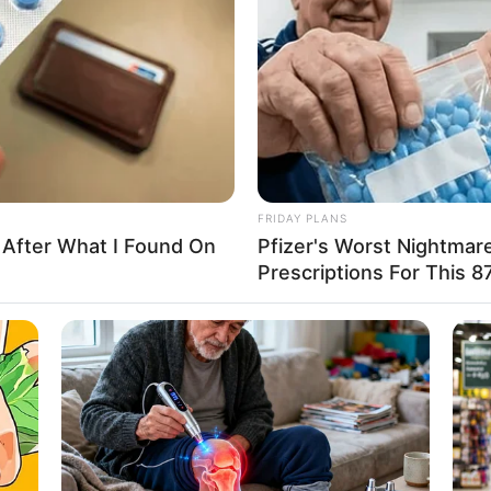
FRIDAY PLANS
 After What I Found On
Pfizer's Worst Nightmar
Prescriptions For This 87