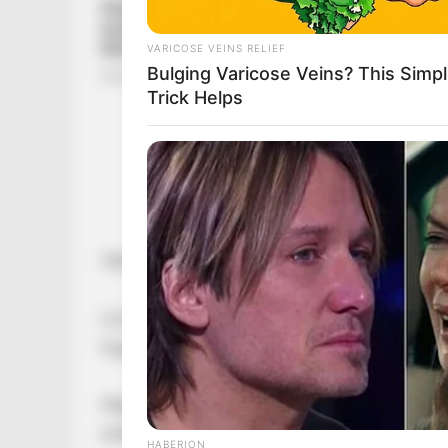
VARICOSE VEINS RELIEF
Bulging Varicose Veins? This Simp
Trick Helps
1949-ben Herta Heuwer találta ki, aki egy nyug
A Deutsches Currywurst Museum becslése sze
fogyasztanak.\
Még durvább, hogy csak Berlinben 70 millió da
emberek.
HABERION