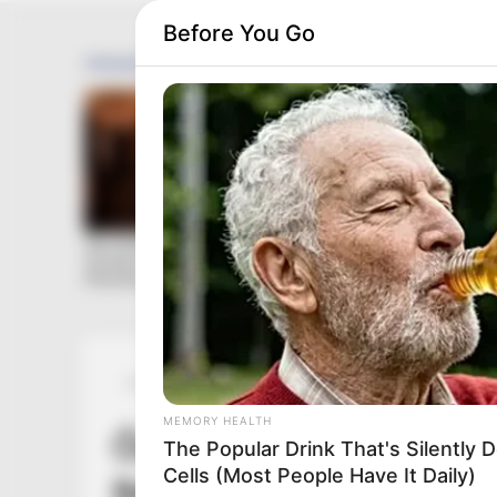
Before You Go
Posted
Friss hírek
in
MEMORY HEALTH
Őrület, milyen ételt kó
The Popular Drink That's Silently 
Cells (Most People Have It Daily)
Berlinben: mutatjuk az e