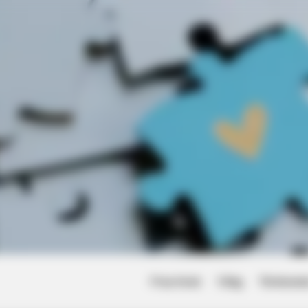
f Reality – Take A Look
Friss hírek
Világ
Történet