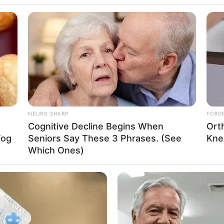
NEURO SHARP
FORG
Cognitive Decline Begins When
Ort
Fog
Seniors Say These 3 Phrases. (See
Knee
Which Ones)