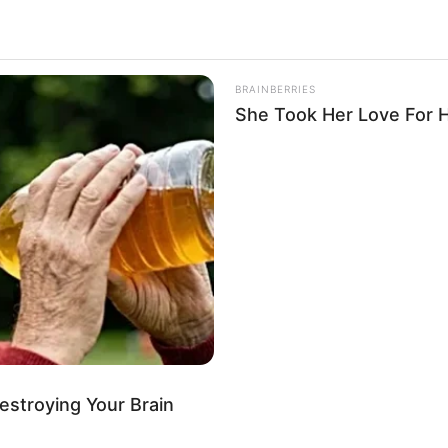
BRAINBERRIES
She Took Her Love For 
stolt meg Magyar Péter
Destroying Your Brain
rről készült videót!