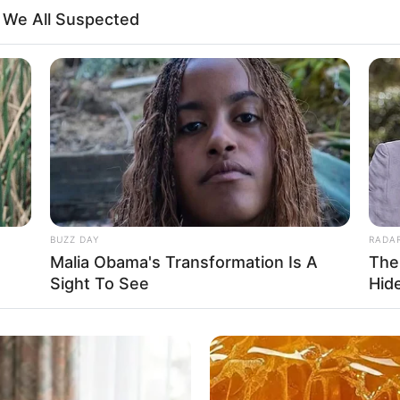
t We All Suspected
BUZZ DAY
RADA
Malia Obama's Transformation Is A
The
Sight To See
Hid
 a hét elején Berlinben járt.