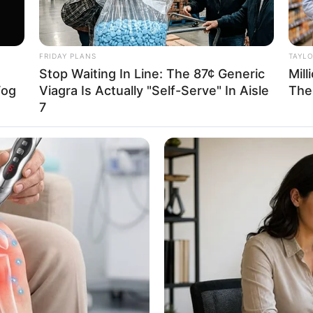
FRIDAY PLANS
TAYL
Stop Waiting In Line: The 87¢ Generic
Mil
Fog
Viagra Is Actually "Self-Serve" In Aisle
The
7