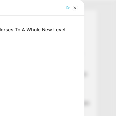
Legutóbbi cikkek
Horses To A Whole New Level
🚨 Nincs kegyelem: Pataky Attilának
vissza kell fizetnie az NKA-milliókat
⚠️ Reped a TISZA? Kulcsfontosságú
ügyben megy szembe Kapitány István
Magyar Péterrel
💧 A „vízzabáló” akkumulátorgyárak
azonnali leállítását követeli a DK a súlyos
aszály miatt
💥 EGYETLEN TOLLVONÁSSAL
SZÁZMILLIÁRDOKRÓL DÖNTÖTTEK
🚨 Gyorshír: lemondott egy újabb fideszes
képviselő a parlamentben