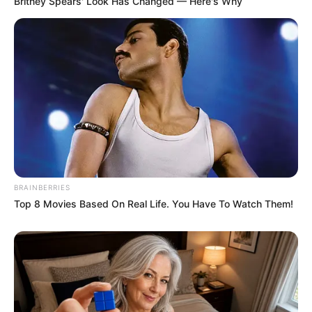
Britney Spears' Look Has Changed — Here's Why
A Mészáros-villa előtti fotó ezért több mint egy
egyszerű utcai kép. Szimbólummá vált.
A régi rendszer emberei, a régi gazdasági háttér, a
régi biztonsági kapcsolatok és a geopolitikailag
érzékeny helyszín egyszerre jelentek meg benne.
Hogy Orbán Viktor pontosan mire készül, azt
BRAINBERRIES
egyelőre nem tudni. De az biztos, hogy az
Top 8 Movies Based On Real Life. You Have To Watch Them!
Andrássy úti megjelenése után még többen fogják
figyelni, kikkel találkozik, hol bukkan fel, és milyen
szerepet akar magának a következő politikai
korszakban.