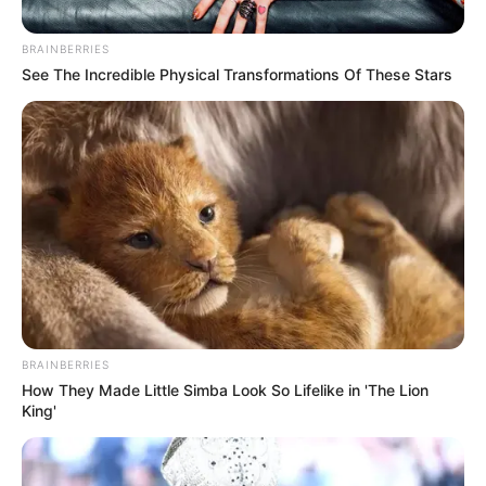
BRAINBERRIES
Posted
Friss hírek
See The Incredible Physical Transformations Of These Stars
in
Mire készül? Az orosz
nagykövetség mellett fotózták
le Orbán Viktort
by
Szerző
•
June 4, 2026
BRAINBERRIES
How They Made Little Simba Look So Lifelike in 'The Lion
King'