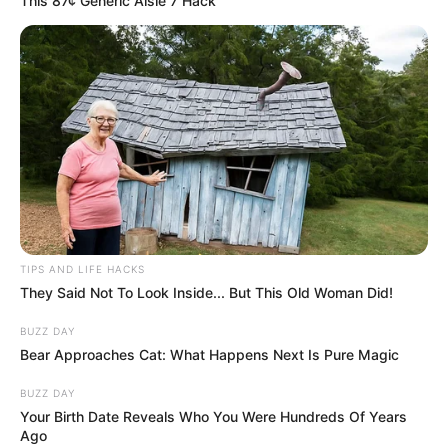
This 87¢ Generic Aisle 7 Hack
TIPS AND LIFE HACKS
They Said Not To Look Inside... But This Old Woman Did!
BUZZ DAY
Bear Approaches Cat: What Happens Next Is Pure Magic
BUZZ DAY
Your Birth Date Reveals Who You Were Hundreds Of Years
Ago