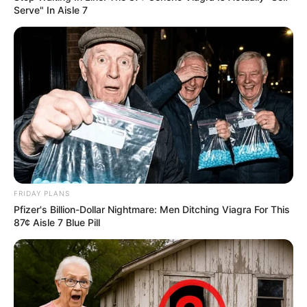
Serve" In Aisle 7
FRIDAY PLANS
Pfizer's Billion-Dollar Nightmare: Men Ditching Viagra For This
87¢ Aisle 7 Blue Pill