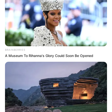
BRAINBERRIES
A Museum To Rihanna's Glory Could Soon Be Opened