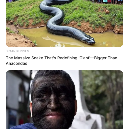
politikai érzékenységet azonban erősen növeli,
hogy az épület közvetlenül az orosz nagykövetség
szomszédságában található.
Ezért lett országos téma abból, hogy Orbán Viktort
éppen innen látták távozni.
BRAINBERRIES
The Massive Snake That's Redefining 'Giant'—Bigger Than
Szabó Bálint szerint több ismert szereplő is ott
Anacondas
lehetett
Szabó Bálint állítása szerint Orbán Viktor nem
egyedül járt az épületben. A volt önkormányzati
képviselő azt írta, hogy a villában Bakondi György
volt kormánybiztos, Stumpf István egykori
kancelláriaminiszter, valamint Hajdu János, a
nemrég menesztett TEK-vezető is jelen lehetett.