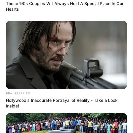
These '90s Couples Will Always Hold A Special Place In Our
Hearts
Mészáros Lőrinc villájából távozott
A hvg.hu korábbi információi szerint az Andrássy út
112. szám alatti villát Mészáros Lőrinc 2021-ben
vásárolta meg, mintegy ötmilliárd forintért. Az
épületben jelenleg a Hungarian Art and Business
nevű közösségi és kiállítótér működik, amely az
MBH Bank támogatásával jött létre.
BRAINBERRIES
Hollywood's Inaccurate Portrayal of Reality - Take a Look
A helyet az MBH is rendszeresen használja
Inside!
rendezvényekre, így önmagában az, hogy valaki
megjelenik az épületben, még nem jelent
bizonyítékot semmilyen titkos találkozóra. A