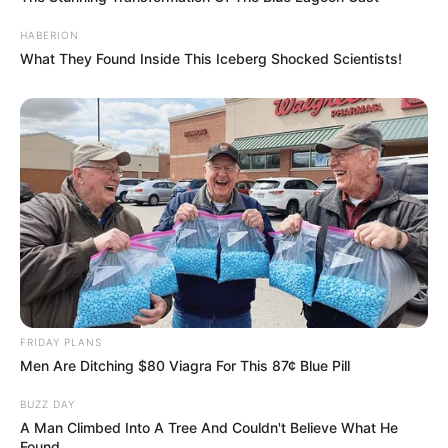
HABERION
What They Found Inside This Iceberg Shocked Scientists!
FRIDAY PLANS
Men Are Ditching $80 Viagra For This 87¢ Blue Pill
BUZZ DAY
A Man Climbed Into A Tree And Couldn't Believe What He
Found