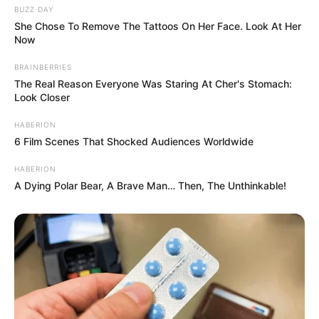
BUZZ DAY
She Chose To Remove The Tattoos On Her Face. Look At Her
Now
BRAINBERRIES
The Real Reason Everyone Was Staring At Cher's Stomach:
Look Closer
HABERION
6 Film Scenes That Shocked Audiences Worldwide
HABERION
A Dying Polar Bear, A Brave Man… Then, The Unthinkable!