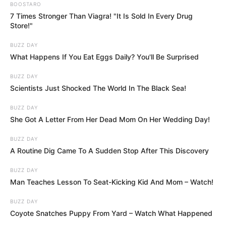
BOOSTARO
7 Times Stronger Than Viagra! "It Is Sold In Every Drug
Store!"
BUZZ DAY
What Happens If You Eat Eggs Daily? You'll Be Surprised
BUZZ DAY
Scientists Just Shocked The World In The Black Sea!
BUZZ DAY
She Got A Letter From Her Dead Mom On Her Wedding Day!
BUZZ DAY
A Routine Dig Came To A Sudden Stop After This Discovery
BUZZ DAY
Man Teaches Lesson To Seat-Kicking Kid And Mom – Watch!
BUZZ DAY
Coyote Snatches Puppy From Yard – Watch What Happened