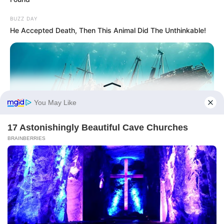
BUZZ DAY
He Accepted Death, Then This Animal Did The Unthinkable!
BUZZ DAY
They Found A Ship Nobody Had Touched In Over 2,400
Years
BUZZ DAY
Remember Kerri-Anne? Better Sit Down Before You See Her