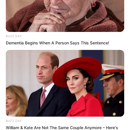
BUZZ DAY
Dementia Begins When A Person Says This Sentence!
BUZZ DAY
William & Kate Are Not The Same Couple Anymore – Here's