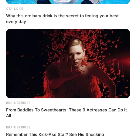
CTA LOVE
Why this ordinary drink is the secret to feeling your best
every day
BRAINBERRIES
From Baddies To Sweethearts: These 9 Actresses Can Do It
All
BRAINBERRIES
A képeket Szabó Bálint, volt szegedi
Remember This Kick-Ass Star? See His Shocking