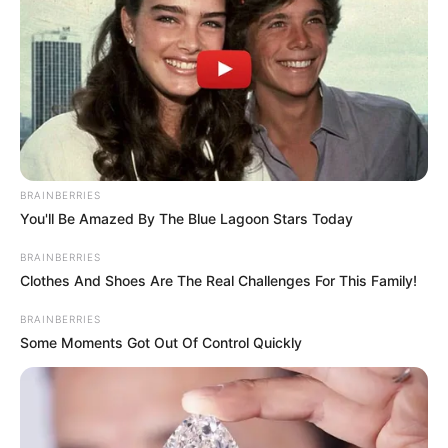
hanem egy olyan gondolatmenet részeként,
amelyben Magyar Péter a közpénzekből
finanszírozott kampányokról, a
propagandagépezet működéséről, az állami pénzek
elköltéséről és a felelősségi láncok feltárásáról
beszélt.
BRAINBERRIES
You'll Be Amazed By The Blue Lagoon Stars Today
BRAINBERRIES
Clothes And Shoes Are The Real Challenges For This Family!
BRAINBERRIES
Some Moments Got Out Of Control Quickly