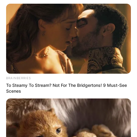
működés.
A kormányfő ennél is tovább ment. Azt állította,
hogy ilyen ügyekre közpénzből építettek
lejáratókampányokat, akár
több tízmilliárd
forint
értékben. Szerinte ha ezt bizonyítani lehet, az
már nem pusztán sajtóetikai kérdés, hanem hűtlen
kezelés gyanúját is felvetheti. Ha pedig mindez
bűnszervezetben történt, akkor különösen súlyos
BRAINBERRIES
büntetési tétel is szóba kerülhet.
To Steamy To Stream? Not For The Bridgertons! 9 Must-See
Scenes
Hirdetés
[ ]Ez a gondolat azért fontos, mert Magyar Péter
nem csupán a sajtó működéséről beszélt, hanem
arról a háttérről is, amelyből szerinte ezek a