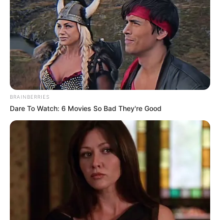
BRAINBERRIES
Dare To Watch: 6 Movies So Bad They're Good
Magyar Péter szerint most kezd látszani, mi
maradt a korábbi rendszer után
Magyar Péter a Telexnek adott első stúdiós