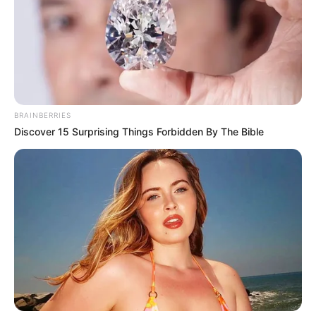
BRAINBERRIES
Discover 15 Surprising Things Forbidden By The Bible
A kormányfő szerint az új kormány hivatalosan
alig
két hete
állt fel, több miniszter csak nemrég
jutott be ténylegesen a saját tárcájához, de már
most „gázosabbnál gázosabb dolgok” derülnek ki a