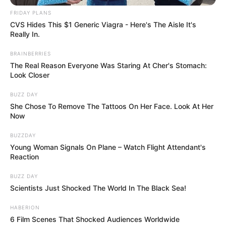
meg, ha állami döntéshozók hagytak jóvá
FRIDAY PLANS
kampányokat, ha szerződések és kifizetések álltak a
CVS Hides This $1 Generic Viagra - Here's The Aisle It's
Really In.
háttérben, akkor ezeknek nyoma van, és ezek
alapján meg lehet vizsgálni, történt-e
BRAINBERRIES
The Real Reason Everyone Was Staring At Cher's Stomach:
bűncselekmény.
Look Closer
A következő hónapokban a bizonyítékok
BUZZ DAY
She Chose To Remove The Tattoos On Her Face. Look At Her
dönthetik el, meddig jut az elszámoltatás
Now
Magyar Péter egyik legerősebb politikai állítása az
BUZZDAY
Young Woman Signals On Plane – Watch Flight Attendant's
volt, hogy szerinte ezek után Orbán Viktorból vagy
Reaction
a Fideszből már nem lehet újra kormányképes erő.
Ezt azzal indokolta, hogy a most előkerülő ügyek
BUZZ DAY
Scientists Just Shocked The World In The Black Sea!
szerinte nem egyszerű hibák vagy túlkapások,
hanem rendszerszintű bűncselekmények lehetnek.
HABERION
6 Film Scenes That Shocked Audiences Worldwide