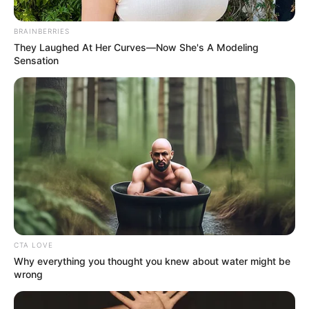
BRAINBERRIES
Posted
Friss hírek
They Laughed At Her Curves—Now She's A Modeling
in
Sensation
Magyar Péter kemény üzenete: a
közpénzes ügyeknél már a
büntetőjogi felelősség kérdése is
előkerült
by
Szerző
•
June 4, 2026
CTA LOVE
Why everything you thought you knew about water might be
wrong