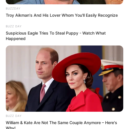
BUZZDAY
Troy Aikman's And His Lover Whom You'll Easily Recognize
BUZZ DAY
Suspicious Eagle Tries To Steal Puppy - Watch What
Happened
BUZZ DAY
William & Kate Are Not The Same Couple Anymore – Here's
Why!