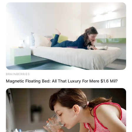
A kulcskérdés a bűnszervezet. A Btk.
91. §-a
szerint,
ha valaki szándékos bűncselekményt
bűnszervezetben követ el, a büntetési tétel felső
határa a kétszeresére emelkedik, de nem haladhatja
meg a
25 évet
. Mivel a különösen jelentős vagyoni
hátrányt okozó hűtlen kezelés felső határa
10 év
,
bűnszervezet esetén ez valóban
20
évre
emelkedhet.
BRAINBERRIES
Magnetic Floating Bed: All That Luxury For Mere $1.6 Mil?
Fontos azonban, hogy ez nem azt jelenti, hogy
bárki automatikusan
20 év
börtönt kapna. A
kijelentés jogi értelemben azt jelenti, hogy
bizonyos feltételek teljesülése esetén a törvényi
maximum valóban elérheti ezt a szintet. Ehhez
viszont bizonyítani kell a különösen jelentős