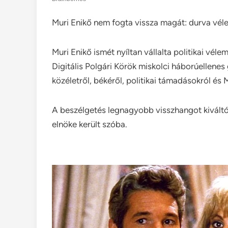
Muri Enikő nem fogta vissza magát: durva vé
Muri Enikő ismét nyíltan vállalta politikai vé
Digitális Polgári Körök miskolci háborúellene
közéletről, békéről, politikai támadásokról és 
A beszélgetés legnagyobb visszhangot kiváltó
elnöke került szóba.