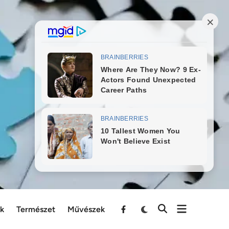
ek
Természet
Művészek
Menu
Item