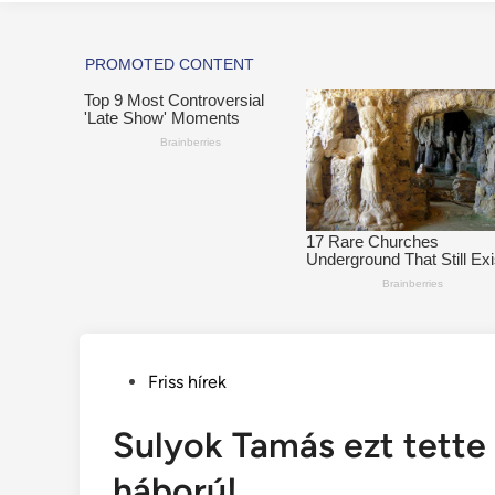
Posted
Friss hírek
in
Sulyok Tamás ezt tette
háború!