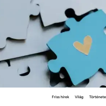
Friss hírek
Világ
Történet