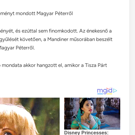
leményt mondott Magyar Péterről
leményét, és ezúttal sem finomkodott. Az énekesnő a
s gyűlését követően, a Mandiner műsorában beszélt
Magyar Péterről.
 mondata akkor hangzott el, amikor a Tisza Párt