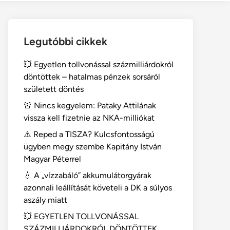
Legutóbbi cikkek
💥 Egyetlen tollvonással százmilliárdokról
döntöttek – hatalmas pénzek sorsáról
született döntés
🚨 Nincs kegyelem: Pataky Attilának
vissza kell fizetnie az NKA-milliókat
⚠️ Reped a TISZA? Kulcsfontosságú
ügyben megy szembe Kapitány István
Magyar Péterrel
💧 A „vízzabáló” akkumulátorgyárak
azonnali leállítását követeli a DK a súlyos
aszály miatt
💥 EGYETLEN TOLLVONÁSSAL
SZÁZMILLIÁRDOKRÓL DÖNTÖTTEK