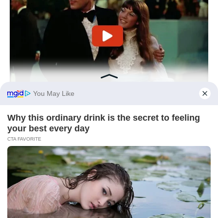
BRAINBERRIES
The Unhinged 1970 Oscar Photo They Tried To Bury: Look
Closely At His Tie