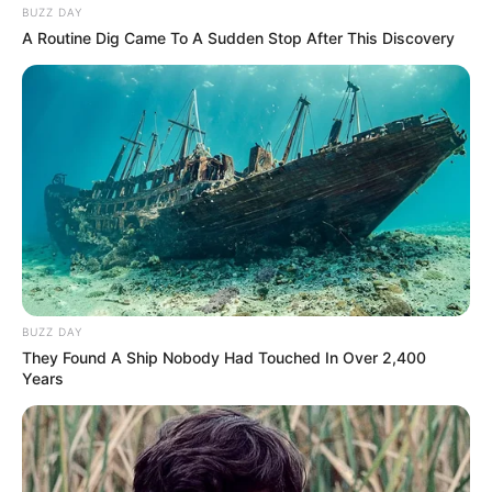
BUZZ DAY
A Routine Dig Came To A Sudden Stop After This Discovery
BUZZ DAY
They Found A Ship Nobody Had Touched In Over 2,400
Years