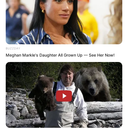
BUZZDAY
Meghan Markle's Daughter All Grown Up — See Her Now!