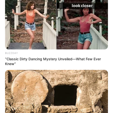
BUZZDAY
“Classic Dirty Dancing Mystery Unveiled—What Few Ever
Knew"