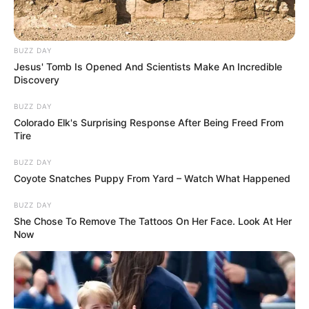
BUZZ DAY
Jesus' Tomb Is Opened And Scientists Make An Incredible
Discovery
BUZZ DAY
Colorado Elk's Surprising Response After Being Freed From
Tire
BUZZ DAY
Coyote Snatches Puppy From Yard – Watch What Happened
BUZZ DAY
She Chose To Remove The Tattoos On Her Face. Look At Her
Now