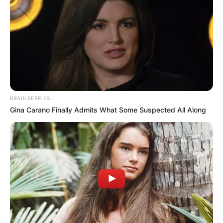
BRAINBERRIES
Gina Carano Finally Admits What Some Suspected All Along
Magyar Pétert durván megverték! Döbbenetes
információk láttak napvilágot, nem akárkitől! Ki mit
gondol? Kinek lehet igaza? Nem szerettem volna
megnézni, mert lelkileg borzasztó nehéz megélni,
amikor az ember volt szerelmét, gyermekei anyját
aljas politikai lejáratásra használja fel a