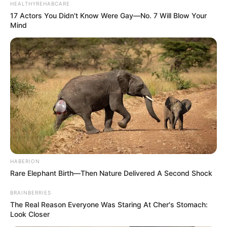
HEALTHYREHABCARE
17 Actors You Didn't Know Were Gay—No. 7 Will Blow Your
Mind
HABERION
Rare Elephant Birth—Then Nature Delivered A Second Shock
BRAINBERRIES
The Real Reason Everyone Was Staring At Cher's Stomach:
Look Closer