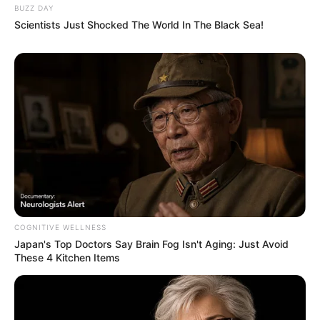
BUZZ DAY
Scientists Just Shocked The World In The Black Sea!
COGNITIVE WELLNESS
Japan's Top Doctors Say Bra​in Fo​g Isn't Aging: Just Avoid
These 4 Kitchen Items